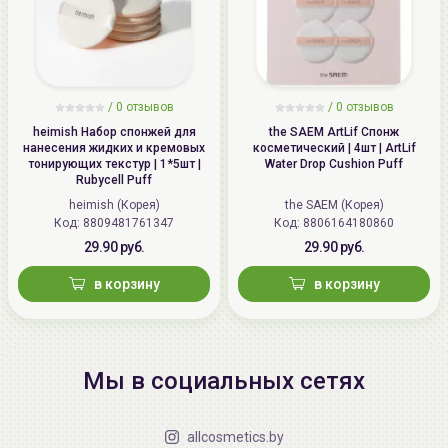
/
0 отзывов
/
0 отзывов
heimish Набор спонжей для
the SAEM ArtLif Спонж
нанесения жидких и кремовых
косметический | 4шт | ArtLif
тонирующих текстур | 1*5шт |
Water Drop Cushion Puff
Rubycell Puff
heimish (Корея)
the SAEM (Корея)
Код: 8809481761347
Код: 8806164180860
29.90 руб.
29.90 руб.
в корзину
в корзину
Мы в социальных сетях
allcosmetics.by