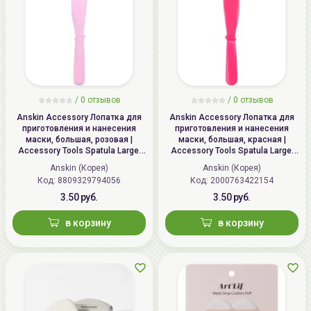
/
0 отзывов
/
0 отзывов
Anskin Accessory Лопатка для
Anskin Accessory Лопатка для
приготовления и нанесения
приготовления и нанесения
маски, большая, розовая |
маски, большая, красная |
Accessory Tools Spatula Large,
Accessory Tools Spatula Large,
Pink
Red
Anskin (Корея)
Anskin (Корея)
Код: 8809329794056
Код: 2000763422154
3.50 руб.
3.50 руб.
в корзину
в корзину