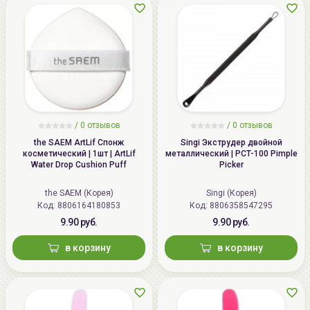
/
0 отзывов
/
0 отзывов
the SAEM ArtLif Спонж
Singi Экструдер двойной
косметический | 1шт | ArtLif
металлический | PCT-100 Pimple
Water Drop Cushion Puff
Picker
the SAEM (Корея)
Singi (Корея)
Код: 8806164180853
Код: 8806358547295
9.90 руб.
9.90 руб.
в корзину
в корзину