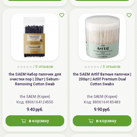
/
0 отзывов
/
0 отзывов
the SAEM Набор палочек для
the SAEM Artlif Ватные палочки |
очистки пор | 20шт | Sebum-
200шт | Artlif Premium Dual
Removing Cotton Swab
Cotton Swabs
the SAEM (Корея)
the SAEM (Корея)
Код: 8806164124550
Код: 8806164185483
9.40 руб.
9.90 руб.
в корзину
в корзину