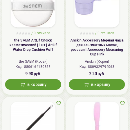
/
0 отзывов
/
0 отзывов
the SAEM ArtLif Спонж
Anskin Accessory Мерная чаша
косметический | 1шт | ArtLif
для альгинатных масок,
Water Drop Cushion Puff
розовая | Accessory Measuring
Cup Pink
the SAEM (Корея)
Anskin (Корея)
Код: 8806164180853
Код: 8809329794063
9.90 руб.
2.20 руб.
в корзину
в корзину