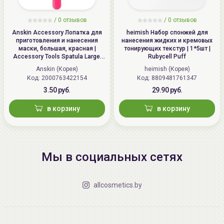
/
0 отзывов
/
0 отзывов
Anskin Accessory Лопатка для
heimish Набор спонжей для
приготовления и нанесения
нанесения жидких и кремовых
маски, большая, красная |
тонирующих текстур | 1*5шт |
Accessory Tools Spatula Large,
Rubycell Puff
Red
Anskin (Корея)
heimish (Корея)
Код: 2000763422154
Код: 8809481761347
3.50 руб.
29.90 руб.
в корзину
в корзину
Мы в социальных сетях
allcosmetics.by