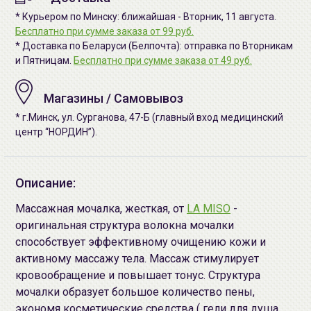
* Курьером по Минску: ближайшая - Вторник, 11 августа.
Бесплатно при сумме заказа от 99 руб.
* Доставка по Беларуси (Белпочта): отправка по Вторникам
и Пятницам.
Бесплатно при сумме заказа от 49 руб.
Магазины / Самовывоз
* г.Минск, ул. Сурганова, 47-Б (главный вход медицинский
центр “НОРДИН”).
Описание:
Массажная мочалка, жесткая, от
LA MISO
-
оригинальная структура волокна мочалки
способствует эффективному очищению кожи и
активному массажу тела. Массаж стимулирует
кровообращение и повышает тонус. Структура
мочалки образует большое количество пены,
экономя косметические средства ( гели для душа,