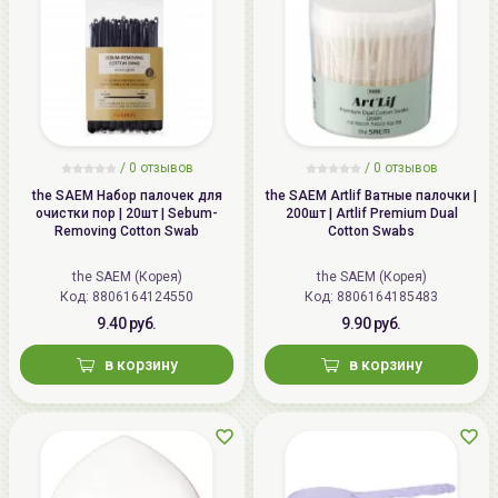
/
0 отзывов
/
0 отзывов
the SAEM Набор палочек для
the SAEM Artlif Ватные палочки |
очистки пор | 20шт | Sebum-
200шт | Artlif Premium Dual
Removing Cotton Swab
Cotton Swabs
the SAEM (Корея)
the SAEM (Корея)
Код: 8806164124550
Код: 8806164185483
9.40 руб.
9.90 руб.
в корзину
в корзину