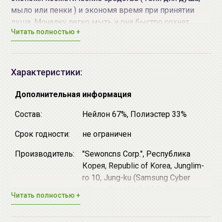
мыло или пенки ) и экономя время при принятии
душа. Мочалку легко мыть и она быстро сохнет.
Читать полностью +
Высококачественное волокно обеспечит
долговечность мочалки.
Способ применения: Нанесите небольшое
Характеристики:
количество геля для душа, мыла или пенки на
мочалку, взбейте пену. Легкими движениями
Дополнительная информация
массируйте кожу, начиная с рук и ног по
Состав:
Нейлон 67%, Полиэстер 33%
направлению к центру тела.
Срок годности:
не ограничен
Производитель:
"Sewoncns Corp.", Республика
Корея, Republic of Korea, Junglim-
ro 10, Jung-ku (Samsung Cyber
Village Sang-ka 3-204), Seoul
Читать полностью +
Импортер в
ИП Мигаль Наталья Петровна,
Беларусь:
УНП 192179286 Беларусь,