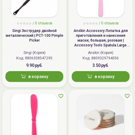
/
0 отзывов
/
0 отзывов
Singi Экструдер двойной
Anskin Accessory Лопатка для
металлический | PCT-100 Pimple
приготовления и нанесения
Picker
маски, большая, розовая |
Accessory Tools Spatula Large,
Pink
Singi (Корея)
Anskin (Корея)
Код: 8806358547295
Код: 8809329794056
9.90 руб.
3.50 руб.
в корзину
в корзину