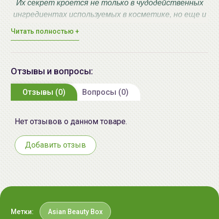
Их секрет кроется не только в чудодейственных
ингредиентах используемых в косметике, но еще и
в особом подходе к очищению, питанию,
Читать полностью +
увлажнению. Среди армии брендов легко
затеряться, поэтому мы решили создать для Вас
"Азиатскую коробочку красоты".
Отзывы и вопросы:
В ней Вы найдете как полноразмерные версии
продуктов, так и миниатюры, пробники.
Отзывы (0)
Вопросы (0)
С помощью Asian Beauty Box Вы окунетесь в
таинство азиатского мира красоты и навсегда
останетесь неравнодушной!
Нет отзывов о данном товаре.
Побалуйте себя и свою кожу!
Добавить отзыв
Состав коробочки:
Полноценные версии продуктов:
the SAEM Мист для лица с маслами | 120мл |
Original Cream Mist
Метки:
Asian Beauty Box
the SAEM Urban Eco Harakeke Сыворотка