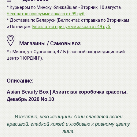
* Курьером по Минску: ближайшая - Вторник, 10 августа.
Бесплатно при сумме заказа от 99 руб.
* Доставка по Беларуси (Белпочта): отправка по Вторникам
и Пятницам.
Бесплатно при сумме заказа от 49 руб.
Магазины / Самовывоз
* г.Минск, ул. Сурганова, 47-Б (главный вход медицинский
центр “НОРДИН”).
Описание:
Asian Beauty Box | Азиатская коробочка красоты,
Декабрь 2020 No.10
Известно, что женщины Азии славятся своей
красивой, гладкой кожей и любовью к ровному цвету
лица.