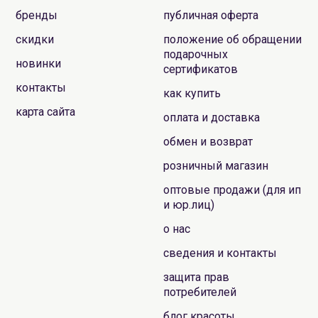
бренды
публичная оферта
Пробники (1-3 применения продукта):
скидки
положение об обращении
подарочных
DAENG GI MEO RI Vitalizing Шампунь для волос,
новинки
сертификатов
Тенги Мори Виталайзинг | 10мл | Vitalizing
контакты
Shampoo (пробник)
как купить
WELCOS Confume ARGAN Аргановое масло |
карта сайта
оплата и доставка
Confume ARGAN Treatment Oil (пробник)
the SAEM CELL RENEW BIO Пилинг-скатка для
обмен и возврат
кожи лица | CELL RENEW BIO Micro Peel Soft Gel
розничный магазин
(пробник)
оптовые продажи (для ип
the SAEM Urban Eco Harakeke Сыворотка
и юр.лиц)
ампульная, увлажняющая | Urban Eco Harakeke
Ampoule (пробник)
о нас
сведения и контакты
Серия / Выпуск:
Декабрь 2020 No.10 *ограниченное
количество в выпуске.
защита прав
потребителей
блог красоты