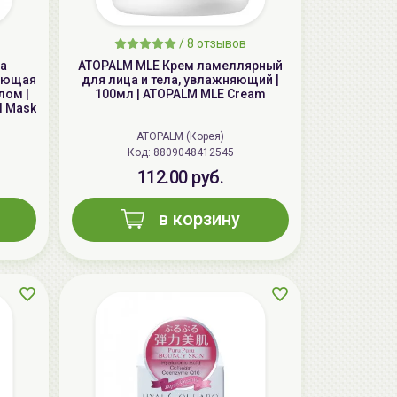
/
8 отзывов
ка
ATOPALM MLE Крем ламеллярный
вающая
для лица и тела, увлажняющий |
лом |
100мл | ATOPALM MLE Cream
el Mask
ATOPALM (Корея)
AiliCode Восстанавливающий крем-
Код: 8809048412545
пилинг для лица, 50мл
112.00 руб.
24.90 руб.
49.95 руб.
-50%
в корзину