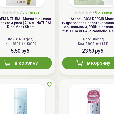
/
0 отзывов
/
0 отзывов
SAEM NATURAL Маска тканевая
Arocell CICA REPAIR Мас
трактом риса | 21мл | NATURAL
гидрогелевая восстанавли
Rice Mask Sheet
с экозомами, PDRN и патено
25г | CICA REPAIR Panthenol G
the SAEM (Корея)
Arocell (Корея)
Код: 8806164158920
Код: 8809710461543
5.50 руб.
23.50 руб.
в корзину
в корзину