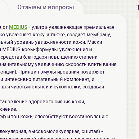
Отзывы и вопросы
k
от
MEDIUS
- ультра-увлажняющая премиальная
ко увлажняет кожу, а также, создает мембрану,
ьный уровень увлажненности кожи. Маски
й MEDIUS крем-формулы увлажнения и
е средства благодаря повышению степени
значительному увеличению скорости впитывания
сенции). Принцип эмульгирования позволяет
и интенсивно питательный компонент, и
для чувствительной и сухой кожи, создавая
тановление здорового сияния кожи,
жнение.
ьеф и тон кожи, способствуют восстановлению
лекулярная, высокомолекулярная, сшитая) -
нимается кожей, обеспечивая высокую степень и