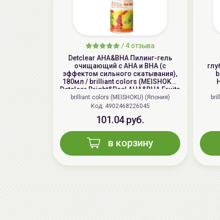
/
4 отзыва
Detclear AHA&BHA Пилинг-гель
очищающий с AHA и BHA (с
глу
эффектом сильного скатывания),
b
180мл / brilliant colors (MEISHOKU)
H
Detclear Bright&Peel AHA&BHA Fruits
Peeling Jelly
brilliant colors (MEISHOKU) (Япония)
bri
Код: 4902468226045
101.04 руб.
в корзину