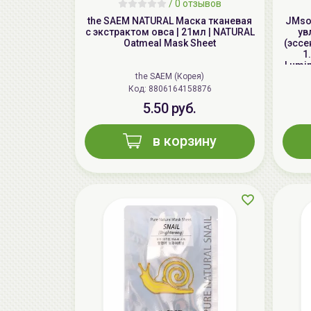
/
0 отзывов
the SAEM NATURAL Маска тканевая
JMsol
с экстрактом овса | 21мл | NATURAL
ув
Oatmeal Mask Sheet
(эссе
1
Lumin
the SAEM (Корея)
Код: 8806164158876
5.50 руб.
в корзину