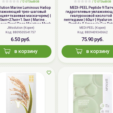
/
0 отзывов
/
0 отзывов
ution Marine Luminous Набор
MEDI-PEEL Peptide 9 Пат
лажняющий трех-шаговый
гидрогелевые увлажняющ
нция+тканевая маска+крем) |
гиалуроновой кислотой 
.5мл+27мл+1.5мл | Marine
пептидами | 60шт | Hyaluron
ous Pearl Deep Moisture Mask
Peptide 9 Ampoule Eye Pat
JMsolution (Корея)
MEDI-PEEL (Корея)
Код: 8809505541757
Код: 8809409343662
6.50 руб.
75.90 руб.
в корзину
в корзину