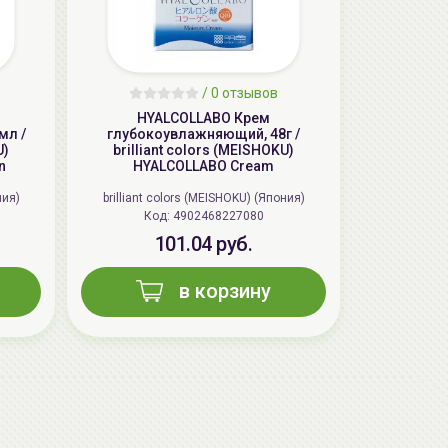
/
0 отзывов
HYALCOLLABO Крем
мл /
глубокоувлажняющий, 48г /
U)
brilliant colors (MEISHOKU)
n
HYALCOLLABO Cream
ния)
brilliant colors (MEISHOKU) (Япония)
Код: 4902468227080
101.04 руб.
в корзину