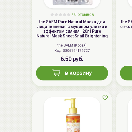
/
0 отзывов
the SAEM Pure Natural Маска для
the 
лица тканевая с муцином улитки и
с экс
эффектом сияния | 20г | Pure
Natural Mask Sheet Snail Brightening
the SAEM (Корея)
Код: 8806164179727
6.50 руб.
в корзину