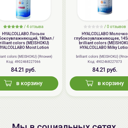
/
4 отзыва
/
0 отзывов
HYALCOLLABO Лосьон
HYALCOLLABO Молочко
бокоувлажняющий, 180мл /
глубокоувлажняющее, 145
rilliant colors (MEISHOKU)
brilliant colors (MEISHOK
YALCOLLABO Moist Lotion
HYALCOLLABO Milky Lotio
lliant colors (MEISHOKU) (Япония)
brilliant colors (MEISHOKU) (Япо
Код: 4902468227066
Код: 4902468227073
84.21 руб.
84.21 руб.
в корзину
в корзину
Мы в социальных сетях