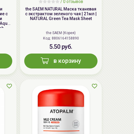
/
0 отзывов
чи
the SAEM NATURAL Маска тканевая
ие с
с экстрактом зеленого чая | 21мл |
и
NATURAL Green Tea Mask Sheet
 Aqua
ch
the SAEM (Корея)
Код: 8806164158890
5.50 руб.
в корзину
AiliCode Бальзам для волос
увлажняющий, 250мл
19.99 руб.
27.38 руб.
-26%
aкция