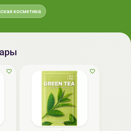
aкция
ская косметика
вары
ГЕЛЬТЕК cleansing Маска энзимная
пектиновая, 200г, GELTEK
59.00 руб.
124.98 руб.
-52%
aкция