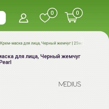
0
0
рем-маска для лица, Черный жемчуг | 25мл | Cream Mask -
аска для лица, Черный жемчуг
Pearl