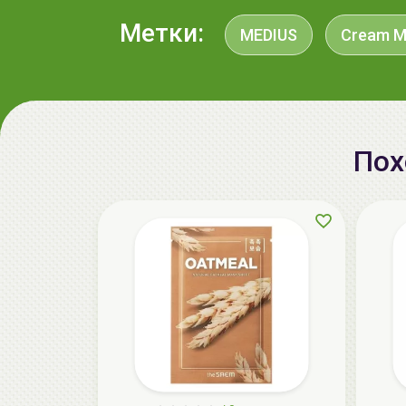
Метки:
MEDIUS
Cream M
Пох