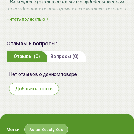
Их секрет кроется не только в чудодейственных
ингредиентах используемых в косметике, но еще и
в особом подходе к очищению, питанию,
Читать полностью +
увлажнению. Среди армии брендов легко
затеряться, поэтому мы решили создать для Вас
"Азиатскую коробочку красоты".
Отзывы и вопросы:
В ней Вы найдете как полноразмерные версии
продуктов, так и миниатюры, пробники.
Отзывы (0)
Вопросы (0)
С помощью Asian Beauty Box Вы окунетесь в
таинство азиатского мира красоты и навсегда
останетесь неравнодушной!
Нет отзывов о данном товаре.
Побалуйте себя и свою кожу!
Добавить отзыв
Состав коробочки:
PETITFEE Gold&EGF Гидрогелевая маска (патчи)
для кожи вокруг глаз, с золотом и EGF | 60+30шт
MAY ISLAND 7 Days Сыворотка ампульная
Метки:
Asian Beauty Box
увлажняющая с коллагеном | 3мл