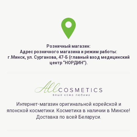
Real Barrier Кремовая пенка для лица,
очищающая (пробник) | 2г
Real Barrier Крем для лица, интенсивно
увлажняющий (пробник)
Серия / Выпуск:
Декабрь 2021 No.7 *ограниченное
Розничный магазин:
количество в выпуске.
Адрес розничного магазина и режим работы:
г.Минск, ул. Сурганова, 47-Б (главный вход медицинский
центр “НОРДИН”).
Интернет-магазин оригинальной корейской и
японской косметики. Косметика в наличии в Минске!
Доставка по всей Беларуси.