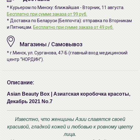
* Курьером по Минску: ближайшая - Вторник, 11 августа.
Бесплатно при сумме заказа от 99 руб.
* Доставка по Беларуси (Белпочта): отправка по Вторникам
и Пятницам.
Бесплатно при сумме заказа от 49 руб.
Магазины / Самовывоз
* г.Минск, ул. Сурганова, 47-Б (главный вход медицинский
центр “НОРДИН”).
Описание:
Asian Beauty Box | Азиатская коробочка красоты,
Декабрь 2021 No.7
Известно, что женщины Азии славятся своей
красивой, гладкой кожей и любовью к ровному цвету
лица.