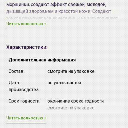
морщинки, создают эффект свежей, молодой,
дышащей здоровьем и красотой кожи. Создают
тонкое равномерное нанесение, и не закупоривают
Читать полностью +
поры. Содержат натуральные экстракты растений:
экстракт лилии, экстракт водяной кувшинки,
экстракт голубого лотоса, которые ухаживают за
кожей, помогают контролировать избыток кожного
Характеристики:
сала и сохранять кожу увлажненной в течение всего
дня. Содержат в составе натуральную жемчужную
Дополнительная информация
пудру, добытую из южных морей Полинезии,
Состав:
смотрите на упаковке
которая придаст коже лица небольшое, деликатное
сияние. Хорошо ложатся на кожу любого типа.
Дата
не указывается
Оказывают дезодорирующее, бактерицидное и
производства:
противовоспалительное действие.
Срок годности:
окончание срока годности
Доступные варианты запеченных румян Petal
смотрите на упаковке
Blusher, серии Delicate Radiance от
ENPRANI
Читать полностью +
Производитель:
"Enprani Co., Ltd.", Республика
No.01
Корея, Republic of Korea, 401, CTS