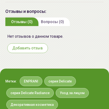
B/D, Noryangjin-ro, Dongjak-gu,
Seoul
Отзывы и вопросы:
Импортер в
ИП Мигаль Наталья Петровна,
Отзывы (0)
Вопросы (0)
Беларусь:
УНП 192179286 Беларусь,
No.02
220020 Минск, ул.Радужная 4/1-
Нет отзывов о данном товаре.
136. www.allcosmetics.by, E-mail:
info@allcosmetics.by,
Добавить отзыв
тел.:+375296131336
Способ применения:
1. Нанесите румяна с помощью специальной
кисточки, легкими мазками, поверх тонального
крема или поверх слоя пудры.
2. Для корректировки формы лица нанесите румяна
Метки:
ENPRANI
серия Delicate
ниже линии скул, растушевывая их по направлению
к вискам.
серия Delicate Radiance
Уход за лицом
3. Чтобы сделать акцент на щеках, нанесите румяна
на наиболее выступающую часть скул и растушуйте.
Декоративная косметика