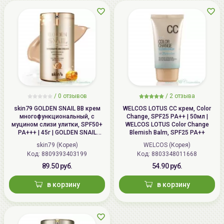
/
0 отзывов
/
2 отзыва
skin79 GOLDEN SNAIL ВВ крем
WELCOS LOTUS СС крем, Color
многофункциональный, с
Change, SPF25 PA++ | 50мл |
муцином слизи улитки, SPF50+
WELCOS LOTUS Color Change
PA+++ | 45г | GOLDEN SNAIL
Blemish Balm, SPF25 PA++
Intensive BB Cream, SPF50+
skin79 (Корея)
WELCOS (Корея)
PA+++
Код: 8809393403199
Код: 8803348011668
89.50 руб.
54.90 руб.
в корзину
в корзину