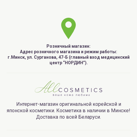
brilliant colors (MEISHOKU) Detclear Очищающий
пилинг-гель, с AHA и BHA кислотами, с эффектом
легкого скатывания. (пробник)
.
It'S SKIN Power 10 Formula Сыворотка для
увлажнения кожи, 2гр. (пробник)
.
It'S SKIN Power 10 Formula Сыворотка с
Розничный магазин:
витамином С, для отбеливания кожи и сужения
Адрес розничного магазина и режим работы:
г.Минск, ул. Сурганова, 47-Б (главный вход медицинский
пор, 2гр. (пробник)
.
центр “НОРДИН”).
И, конечно же, подарок от магазина
Allcosmetics.by
тоже в коробочке!
Серия / Выпуск:
Март 2018 *ограниченное
количество в выпуске.
Интернет-магазин оригинальной корейской и
японской косметики. Косметика в наличии в Минске!
Доставка по всей Беларуси.