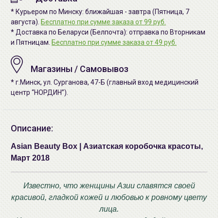
* Курьером по Минску: ближайшая - завтра (Пятница, 7
августа).
Бесплатно при сумме заказа от 99 руб.
* Доставка по Беларуси (Белпочта): отправка по Вторникам
и Пятницам.
Бесплатно при сумме заказа от 49 руб.
Магазины / Самовывоз
* г.Минск, ул. Сурганова, 47-Б (главный вход медицинский
центр “НОРДИН”).
Описание:
Asian Beauty Box | Азиатская коробочка красоты,
Март 2018
Известно, что женщины Азии славятся своей
красивой, гладкой кожей и любовью к ровному цвету
лица.