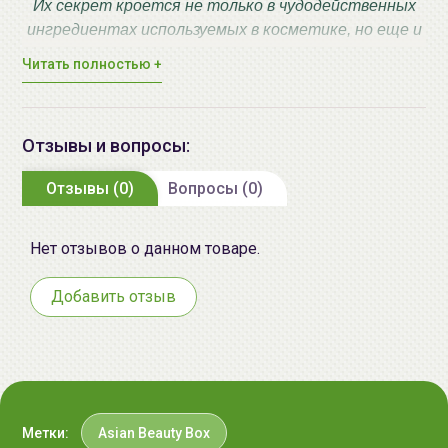
Их секрет кроется не только в чудодейственных
ингредиентах используемых в косметике, но еще и
в особом подходе к очищению, питанию,
Читать полностью +
увлажнению. Среди армии брендов легко
затеряться, поэтому мы решили создать для Вас
"Азиатскую коробочку красоты".
Отзывы и вопросы:
В ней Вы найдете как полноразмерные версии
продуктов, так и миниатюры, пробники.
Отзывы (0)
Вопросы (0)
С помощью Asian Beauty Box Вы окунетесь в
таинство азиатского мира красоты и навсегда
останетесь неравнодушной!
Нет отзывов о данном товаре.
Побалуйте себя и свою кожу!
Добавить отзыв
Состав коробочки:
Полноценные версии продуктов:
Lador Шампунь безсульфатный, с кератином, pH
5.5, 150мл
.
Метки:
Asian Beauty Box
Lador Сыворотка ночная, восстанавливающая,