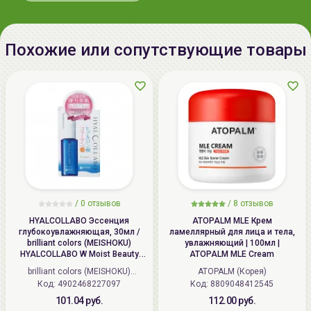
Gangnam-gu, Seoul. / TEL : 82-2-
косметические средства от
It'S SKIN
.
3450-0125 Fax : 82-2-3450-0296
Импортер в
ИП Мигаль Наталья Петровна,
Похожие или сопутствующие товары
Беларусь:
УНП 192179286, Беларусь,
220020 Минск, ул.Радужная 4/1-
136. www.allcosmetics.by, E-mail:
info@allcosmetics.by,
тел.:+375296131336
/
0 отзывов
/
8 отзывов
HYALCOLLABO Эссенция
ATOPALM MLE Крем
глубокоувлажняющая, 30мл /
ламеллярный для лица и тела,
brilliant colors (MEISHOKU)
увлажняющий | 100мл |
HYALCOLLABO W Moist Beauty
ATOPALM MLE Cream
Essence
brilliant colors (MEISHOKU)
ATOPALM (Корея)
Код: 4902468227097
(Япония)
Код: 8809048412545
101.04 руб.
112.00 руб.