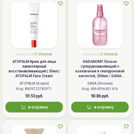
/
0 отзывов
/
0 отзывов
ATOPALM Крем для лица
HADANOMY Лосьон
ламеллярный
суперувлажняющий с
восстанавливающий | 35мл |
коллагеном и гиалуроновой
ATOPALM Face Cream
кислотой, 250мл / SANA
HADANOMY Collagen mist
ATOPALM (Корея)
SANA (Япония)
Код: 8809723785971
Код: 4964596451416
59.50 руб.
90.86 руб.
в корзину
в корзину