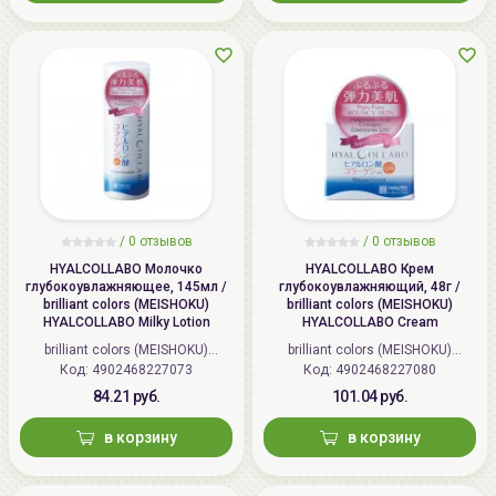
/
0 отзывов
/
0 отзывов
HYALCOLLABO Молочко
HYALCOLLABO Крем
глубокоувлажняющее, 145мл /
глубокоувлажняющий, 48г /
brilliant colors (MEISHOKU)
brilliant colors (MEISHOKU)
HYALCOLLABO Milky Lotion
HYALCOLLABO Cream
brilliant colors (MEISHOKU)
brilliant colors (MEISHOKU)
Код: 4902468227073
(Япония)
Код: 4902468227080
(Япония)
84.21 руб.
101.04 руб.
в корзину
в корзину