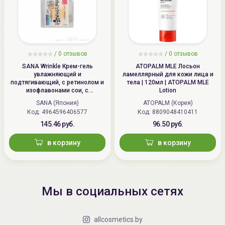
/
0 отзывов
/
0 отзывов
SANA Wrinkle Крем-гель
ATOPALM MLE Лосьон
увлажняющий и
ламеллярный для кожи лица и
подтягивающий, с ретинолом и
тела | 120мл | ATOPALM MLE
изофлавонами сои, с
Lotion
осветляющим эффектом | 100г |
SANA (Япония)
ATOPALM (Корея)
Wrinkle Gel Cream (Whitening)
Код: 4964596406577
Код: 8809048410411
145.46 руб.
96.50 руб.
в корзину
в корзину
Мы в социальных сетях
allcosmetics.by