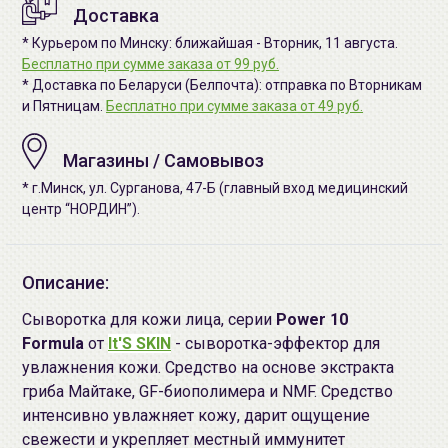
Доставка
* Курьером по Минску: ближайшая - Вторник, 11 августа.
Бесплатно при сумме заказа от 99 руб.
* Доставка по Беларуси (Белпочта): отправка по Вторникам
и Пятницам.
Бесплатно при сумме заказа от 49 руб.
Магазины / Самовывоз
* г.Минск, ул. Сурганова, 47-Б (главный вход медицинский
центр “НОРДИН”).
Описание:
Сыворотка для кожи лица, серии
Power 10
Formula
от
It'S SKIN
- сыворотка-эффектор для
увлажнения кожи. Средство на основе экстракта
гриба Майтаке, GF-биополимера и NMF. Средство
интенсивно увлажняет кожу, дарит ощущение
свежести и укрепляет местный иммунитет