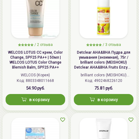
/
2 отзыва
/
3 отзыва
WELCOS LOTUS СС крем, Color
Detclear AHA&BHA Пудра для
Change, SPF25 PA++ | 50мл |
умывания (энзимная), 75г /
WELCOS LOTUS Color Change
brilliant colors (MEISHOKU)
Blemish Balm, SPF25 PA++
Detclear AHA&BHA Fruits Enzyme
Powder Wash
WELCOS (Корея)
brilliant colors (MEISHOKU)
Код: 8803348011668
Код: 4902468226120
(Япония)
54.90 руб.
75.81 руб.
в корзину
в корзину