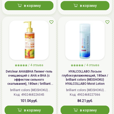
в корзину
в корзину
/
4 отзыва
/
4 отзыва
Detclear AHA&BHA Пилинг-гель
HYALCOLLABO Лосьон
очищающий с AHA и BHA (с
глубокоувлажняющий, 180мл /
эффектом сильного
brilliant colors (MEISHOKU)
скатывания), 180мл / brilliant
HYALCOLLABO Moist Lotion
colors (MEISHOKU) Detclear
brilliant colors (MEISHOKU)
brilliant colors (MEISHOKU)
Bright&Peel AHA&BHA Fruits
Код: 4902468226045
(Япония)
Код: 4902468227066
(Япония)
Peeling Jelly
101.04 руб.
84.21 руб.
в корзину
в корзину