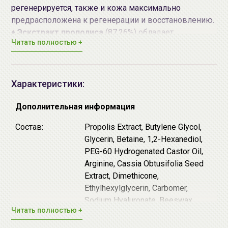
регенерируется, также и кожа максимально
предрасположена к регенерации и восстановлению.
♦
Эскстракт прополиса
(87.26%) обладает
Читать полностью +
прекрасными заживляющими, регенерирующими,
антиоксидантными и антисептическими свойствами,
смягчает, способствует восстановлению
эластичности и тургора кожи.
Характеристики:
♦
Пчелиный воск
- эффективный натуральный
увлажнитель, способен поддерживать оптимальный
Дополнительная информация
уровень увлажнения в клетках кожи, обладает
Состав:
Propolis Extract, Butylene Glycol,
великолепными антибактериальными,
Glycerin, Betaine, 1,2-Hexanediol,
противовоспалительными и заживляющими
PEG-60 Hydrogenated Castor Oil,
свойствами, смягчает и питает, защищает кожу от
Arginine, Cassia Obtusifolia Seed
преждевременного старения и вредного
Extract, Dimethicone,
воздействия окружающей среды.
Ethylhexylglycerin, Carbomer,
♦ Так же содержит
гиалуроновую кислоту
, которая
Sodium Hyaluronate, Beeswax,
является одним из самых известных увлажняющий
Читать полностью +
Allantoin, Panthenol, Sodium
компонентов, способна проникать в более глубокие
Polyacrylate, Adenosine
слои кожи и заполнять мелкие морщинки, а также