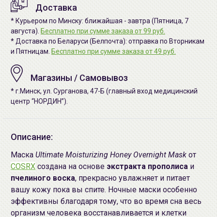
Доставка
* Курьером по Минску: ближайшая - завтра (Пятница, 7
августа).
Бесплатно при сумме заказа от 99 руб.
* Доставка по Беларуси (Белпочта): отправка по Вторникам
и Пятницам.
Бесплатно при сумме заказа от 49 руб.
Магазины / Самовывоз
* г.Минск, ул. Сурганова, 47-Б (главный вход медицинский
центр “НОРДИН”).
Описание:
Маска
Ultimate Moisturizing Honey Overnight Mask
от
COSRX
создана на основе
экстракта прополиса
и
пчелиного воска
, прекрасно увлажняет и питает
вашу кожу пока вы спите. Ночные маски особенно
эффективны благодаря тому, что во время сна весь
организм человека восстанавливается и клетки