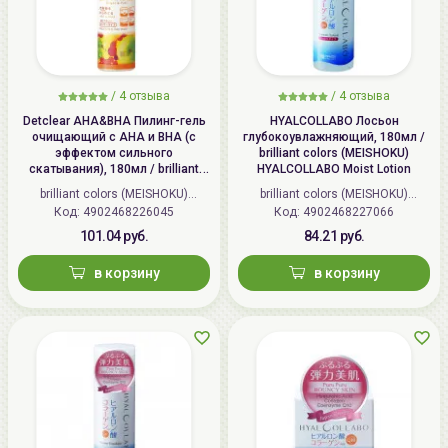
/
4 отзыва
/
4 отзыва
Detclear AHA&BHA Пилинг-гель
HYALCOLLABO Лосьон
очищающий с AHA и BHA (с
глубокоувлажняющий, 180мл /
эффектом сильного
brilliant colors (MEISHOKU)
скатывания), 180мл / brilliant
HYALCOLLABO Moist Lotion
colors (MEISHOKU) Detclear
brilliant colors (MEISHOKU)
brilliant colors (MEISHOKU)
Bright&Peel AHA&BHA Fruits
Код: 4902468226045
(Япония)
Код: 4902468227066
(Япония)
Peeling Jelly
101.04 руб.
84.21 руб.
в корзину
в корзину