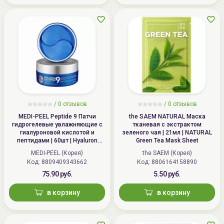
/
0 отзывов
/
0 отзывов
MEDI-PEEL Peptide 9 Патчи
the SAEM NATURAL Маска
гидрогелевые увлажняющие с
тканевая с экстрактом
гиалуроновой кислотой и
зеленого чая | 21мл | NATURAL
пептидами | 60шт | Hyaluron
Green Tea Mask Sheet
Aqua Peptide 9 Ampoule Eye
MEDI-PEEL (Корея)
the SAEM (Корея)
Patch
Код: 8809409343662
Код: 8806164158890
75.90 руб.
5.50 руб.
в корзину
в корзину