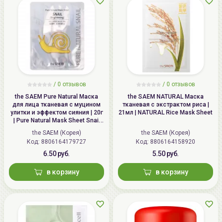
/
0 отзывов
/
0 отзывов
the SAEM Pure Natural Маска
the SAEM NATURAL Маска
для лица тканевая с муцином
тканевая с экстрактом риса |
улитки и эффектом сияния | 20г
21мл | NATURAL Rice Mask Sheet
| Pure Natural Mask Sheet Snail
Brightening
the SAEM (Корея)
the SAEM (Корея)
Код: 8806164179727
Код: 8806164158920
6.50 руб.
5.50 руб.
в корзину
в корзину