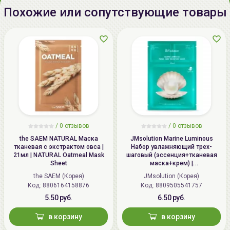
комплексно косметические средства от
COSRX
.
Похожие или сопутствующие товары
/
0 отзывов
/
0 отзывов
the SAEM NATURAL Маска
JMsolution Marine Luminous
тканевая с экстрактом овса |
Набор увлажняющий трех-
21мл | NATURAL Oatmeal Mask
шаговый (эссенция+тканевая
Sheet
маска+крем) |
1.5мл+27мл+1.5мл | Marine
the SAEM (Корея)
JMsolution (Корея)
Luminous Pearl Deep Moisture
Код: 8806164158876
Код: 8809505541757
Mask
5.50 руб.
6.50 руб.
в корзину
в корзину