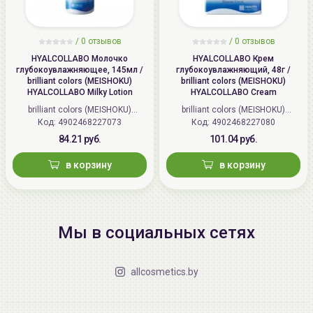
/
0 отзывов
/
0 отзывов
HYALCOLLABO Молочко
HYALCOLLABO Крем
глубокоувлажняющее, 145мл /
глубокоувлажняющий, 48г /
brilliant colors (MEISHOKU)
brilliant colors (MEISHOKU)
HYALCOLLABO Milky Lotion
HYALCOLLABO Cream
brilliant colors (MEISHOKU)
brilliant colors (MEISHOKU)
Код: 4902468227073
(Япония)
Код: 4902468227080
(Япония)
84.21 руб.
101.04 руб.
в корзину
в корзину
Мы в социальных сетях
allcosmetics.by