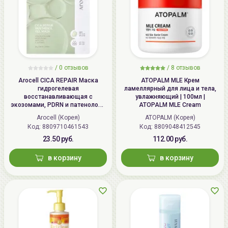
/
0 отзывов
/
8 отзывов
Arocell CICA REPAIR Маска
ATOPALM MLE Крем
гидрогелевая
ламеллярный для лица и тела,
восстанавливающая с
увлажняющий | 100мл |
экозомами, PDRN и патенолом |
ATOPALM MLE Cream
25г | CICA REPAIR Panthenol Gel
Arocell (Корея)
ATOPALM (Корея)
Mask
Код: 8809710461543
Код: 8809048412545
23.50 руб.
112.00 руб.
в корзину
в корзину