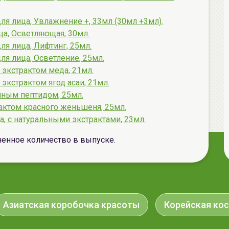
я лица, Увлажнение +, 33мл (30мл +3мл).
а, Осветляющая, 30мл.
я лица, Лифтинг, 25мл.
я лица, Осветление, 25мл.
 экстрактом меда, 21мл.
экстрактом ягод асаи, 21мл.
иным пептидом, 25мл.
актом красного женьшеня, 25мл.
ца, с натуральными экстрактами, 23мл.
ченное количество в выпуске.
Азиатская коробочка красоты
Корейская ко