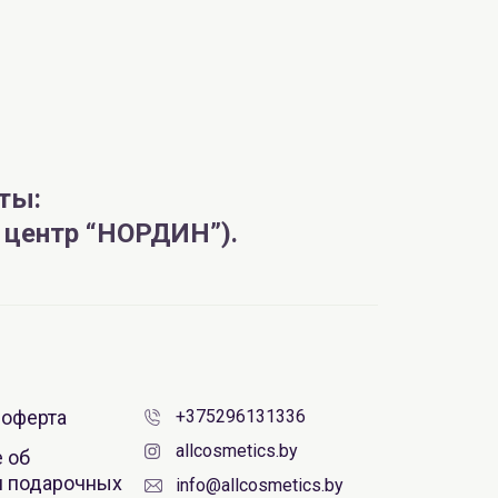
ты:
й центр “НОРДИН”).
AiliCode Гель-масло для душа, 250мл
19.99 руб.
25.53 руб.
-21%
aкция
 оферта
+375296131336
allcosmetics.by
 об
 подарочных
info@allcosmetics.by