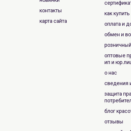
сертифика
контакты
как купить
карта сайта
оплата и д
обмен и во
розничный
оптовые п
ип и юр.ли
о нас
сведения 
защита пр
потребите
блог крас
отзывы