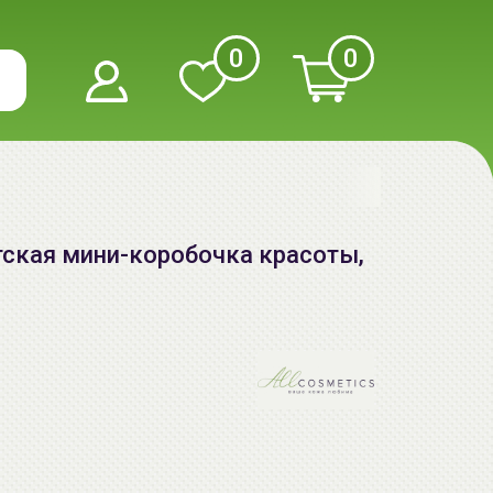
0
0
атская мини-коробочка красоты,