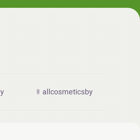
aкция
AiliCode Гель-масло для душа Сочная
by
allcosmeticsby
вишня, 250мл
19.99 руб.
25.53 руб.
-21%
aкция