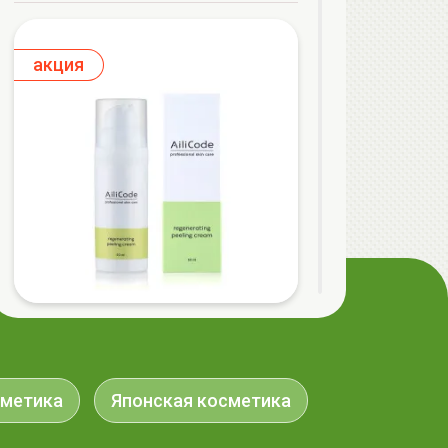
aкция
AiliCode Восстанавливающий крем-
пилинг для лица, 50мл
24.90 руб.
49.95 руб.
-50%
сметика
Японская косметика