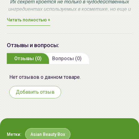
Их секрет кроется не только в чудодейственных
ингредиентах используемых в косметике, но еще и
в особом подходе к очищению, питанию,
Читать полностью +
увлажнению. Среди армии брендов легко
затеряться, поэтому мы решили создать для Вас
"Азиатскую коробочку красоты".
Отзывы и вопросы:
В ней Вы найдете как полноразмерные версии
продуктов, так и миниатюры, пробники.
Отзывы (0)
Вопросы (0)
С помощью Asian Beauty Box Вы окунетесь в
таинство азиатского мира красоты и навсегда
останетесь неравнодушной!
Нет отзывов о данном товаре.
Побалуйте себя и свою кожу!
Состав коробочки:
Добавить отзыв
Полноценные версии продуктов:
the SAEM Saemmul Блеск для губ с эффектом
объема и экстрактом перца, 02 красный перец |
Метки:
Asian Beauty Box
9,5 мл