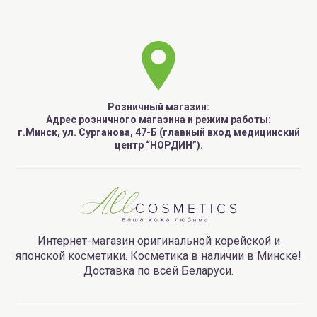
Пробники (1-3 применения продукта):
WELCOS Confume Маска для волос с аргановым
маслом
WELCOS Confume ARGAN Аргановое масло
Розничный магазин:
Адрес розничного магазина и режим работы:
Серия / Выпуск:
Декабрь 2020 №13 *ограниченное
г.Минск, ул. Сурганова, 47-Б (главный вход медицинский
количество в выпуске.
центр “НОРДИН”).
Интернет-магазин оригинальной корейской и
японской косметики. Косметика в наличии в Минске!
Доставка по всей Беларуси.