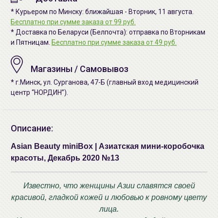
* Курьером по Минску: ближайшая - Вторник, 11 августа.
Бесплатно при сумме заказа от 99 руб.
* Доставка по Беларуси (Белпочта): отправка по Вторникам
и Пятницам.
Бесплатно при сумме заказа от 49 руб.
Магазины / Самовывоз
* г.Минск, ул. Сурганова, 47-Б (главный вход медицинский
центр “НОРДИН”).
Описание:
Asian Beauty miniBox | Азиатская мини-коробочка
красоты, Декабрь 2020 №13
Известно, что женщины Азии славятся своей
красивой, гладкой кожей и любовью к ровному цвету
лица.