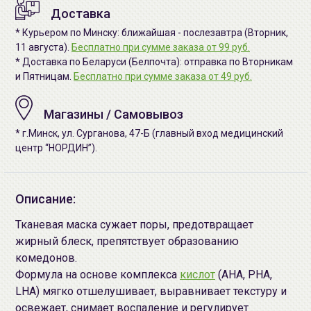
Доставка
* Курьером по Минску: ближайшая - послезавтра (Вторник,
11 августа).
Бесплатно при сумме заказа от 99 руб.
* Доставка по Беларуси (Белпочта): отправка по Вторникам
и Пятницам.
Бесплатно при сумме заказа от 49 руб.
Магазины / Самовывоз
* г.Минск, ул. Сурганова, 47-Б (главный вход медицинский
центр “НОРДИН”).
Описание:
Тканевая маска сужает поры, предотвращает
жирный блеск, препятствует образованию
комедонов.
Формула на основе комплекса
кислот
(AHA, PHA,
LHA) мягко отшелушивает, выравнивает текстуру и
освежает, снимает воспаление и регулирует