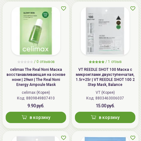
/
0 отзывов
/
1 отзыв
celimax The Real Noni Маска
VT REEDLE SHOT 100 Маска с
восстанавливающая на основе
микроиглами двухступенчатая,
нони | 29мл | The Real Noni
1.5г+25г | VT REEDLE SHOT 100 2
Energy Ampoule Mask
Step Mask, Balance
celimax (Корея)
VT (Корея)
Код: 8809849807410
Код: 8803463006037
9.90 руб.
15.00 руб.
в корзину
в корзину