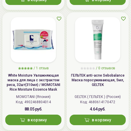
/
1 отзыв
/
0 отзывов
White Moisture Увлажняющая
ГЕЛЬТЕК anti-acne Sebobalance
маска для лица с экстрактом
Маска поросуживающая, 5мл,
риса, 32шт(310мл) / MOMOTANI
GELTEK
Rice Moisture Essence Mask
MOMOTANI (Япония)
GELTEK ( ГЕЛЬТЕК ) (Россия)
Код: 4902468804014
Код: 4680614170472
88.05 руб.
4.64 руб.
в корзину
в корзину