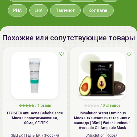
Импортер в
ООО «Аллкосметикс Групп».
PHA
LHA
Пантенол
Коллаген
Беларусь:
Беларусь, 220113 Минск,
ул.Мележа, д.5, корп.1, пом.233.
+375296092910
group@allcosmetics.by
Похожие или сопутствующие товары
/
1 отзыв
/
0 отзывов
ГЕЛЬТЕК anti-acne Sebobalance
JMsolution Water Luminous
Маска поросуживающая,
Маска тканевая питательная с
100мл, GELTEK
авокадо | 35ml | Water Luminous
Avocado Oil Ampoule Mask
GELTEK ( ГЕЛЬТЕК ) (Россия)
JMsolution (Корея)