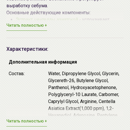
выработку себума.
Основные действующие компоненты:
Эстракт центеллы азиатской
- успокаивает,
Читать полностью +
смягчает, укрепляет стенки сосуда и
препятствует появлению сосудистой сеточки,
нормализует активность сальных желёз,
повышает упругость и эластичность кожи,
Характеристики:
повышает синтез коллагена.
Гималайская розовая соль - выводит
Дополнительная информация
загрязнения из пор, насыщает минералами.
Состав:
Water, Dipropylene Glycol, Glycerin,
Янтарная кислота - подавляет воспаление,
Glycereth-26, Butylene Glycol,
препятствует появлению жирного блеска и
Panthenol, Hydroxyacetophenone,
успокаивает раздражение.
Polyglyceryl-10 Laurate, Carbomer,
AHA и PHA (лимонная кислота, глюконлактон) -
Caprylyl Glycol, Arginine, Centella
мягко отшелушивают ороговевшие клетки,
Asiatica Extract(1,000 ppm), 1,2-
стимулируют процессы обновления,
Hexanediol, Adenosine, Pentylene
разглаживают рельеф и выравнивают тон.
Читать полностью +
Glycol, Xanthan Gum, Propanediol,
LHA (каприлоил салициловой кислоты) -
Ethylhexylglycerin, Allantoin,