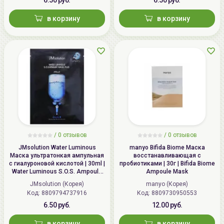
в корзину
в корзину
/
0 отзывов
/
0 отзывов
JMsolution Water Luminous
manyo Bifida Biome Маска
Маска ультратонкая ампульная
восстанавливающая с
с гиалуроновой кислотой | 30ml |
пробиотиками | 30г | Bifida Biome
Water Luminous S.O.S. Ampoule
Ampoule Mask
Hyaluronic Mask Plus
JMsolution (Корея)
manyo (Корея)
Код: 8809794737916
Код: 8809730950553
6.50 руб.
12.00 руб.
в корзину
в корзину