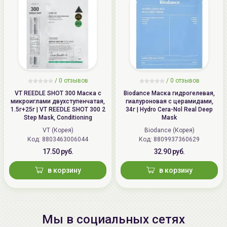
/
0 отзывов
/
0 отзывов
VT REEDLE SHOT 300 Маска с
Biodance Маска гидрогелевая,
микроиглами двухступенчатая,
гиалуроновая с церамидами,
1.5г+25г | VT REEDLE SHOT 300 2
34г | Hydro Cera-Nol Real Deep
Step Mask, Conditioning
Mask
VT (Корея)
Biodance (Корея)
Код: 8803463006044
Код: 8809937360629
17.50 руб.
32.90 руб.
в корзину
в корзину
Мы в социальных сетях