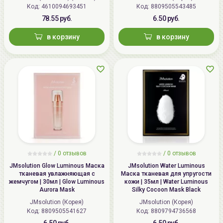
Код: 4610094693451
Код: 8809505543485
78.55 руб.
6.50 руб.
в корзину
в корзину
/
0 отзывов
/
0 отзывов
JMsolution Glow Luminous Маска
JMsolution Water Luminous
тканевая увлажняющая с
Маска тканевая для упругости
жемчугом | 30мл | Glow Luminous
кожи | 35мл | Water Luminous
Aurora Mask
Silky Cocoon Mask Black
JMsolution (Корея)
JMsolution (Корея)
Код: 8809505541627
Код: 8809794736568
6.50 руб.
6.50 руб.