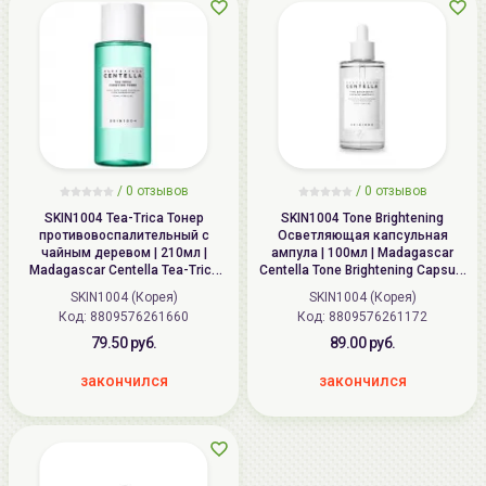
/
0 отзывов
/
0 отзывов
SKIN1004 Tea-Trica Тонер
SKIN1004 Tone Brightening
противовоспалительный с
Осветляющая капсульная
чайным деревом | 210мл |
ампула | 100мл | Madagascar
Madagascar Centella Tea-Trica
Centella Tone Brightening Capsule
Purifying Toner
Ampoule
SKIN1004 (Корея)
SKIN1004 (Корея)
Код: 8809576261660
Код: 8809576261172
79.50 руб.
89.00 руб.
закончился
закончился