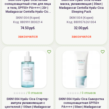
SKIN1004 Hyalu-Cica Легкий
SKIN1004 Hyalu-Cica Ночная
солнцезащитный стик для лица
маска, увлажняющая | 30мл |
и тела, SPF50+ PA++++ | 20г |
Madagascar Centella Hyalu-Cica
Madagascar Centella Hyalu-Cica
Sleeping Pack
Silky-Fit Sun Stick SPF50+
SKIN1004 (Корея)
SKIN1004 (Корея)
PA++++
Код: 8809913830214
Код: 8809576261004
74.50 руб.
32.00 руб.
закончился
закончился
/
0 отзывов
/
0 отзывов
SKIN1004 Hyalu-Cica Стартер-
SKIN1004 Hyalu-Cica Сыворотка
ампула увлажняющая с
солнцезащитная SPF50+
центеллой | 100мл | Madagascar
PA++++ | 50мл | Madagascar