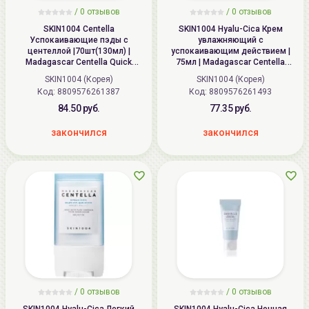
/
0 отзывов
/
0 отзывов
SKIN1004 Centella
SKIN1004 Hyalu-Cica Крем
Успокаивающие пэды с
увлажняющий с
центеллой |70шт(130мл) |
успокаивающим действием |
Madagascar Centella Quick
75мл | Madagascar Centella
Calming Pad
Hyalu-Cica Moisture Cream
SKIN1004 (Корея)
SKIN1004 (Корея)
Код: 8809576261387
Код: 8809576261493
84.50 руб.
77.35 руб.
закончился
закончился
/
0 отзывов
/
0 отзывов