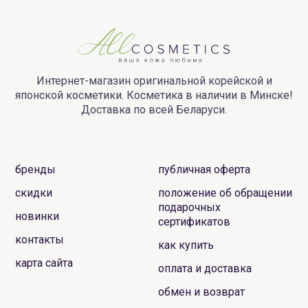
Купить косметику SKIN1004 в Минске или узнать цены
Вы всегда сможете как в нашем интернет-магазине, так
и в наших розничных магазинах, здесь-же Вы можете
получить полноценную профессиональную
консультацию.
Интернет-магазин оригинальной корейской и
японской косметики. Косметика в наличии в Минске!
Доставка по всей Беларуси.
бренды
публичная оферта
скидки
положение об обращении
подарочных
новинки
сертификатов
контакты
как купить
карта сайта
оплата и доставка
обмен и возврат