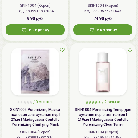
SKIN1004 (Корея)
SKIN1004 (Корея)
Код: 8809913832034
Код: 8809576261646
9.90 руб.
74.90 руб.
в корзину
в корзину
/
0 отзывов
/
2 отзыва
SKIN1004 Poremizing Маска
SKIN1004 Poremizing Тонер для
тканевая для сужения пор |
сужения пор с центеллой |
23мл | Madagascar Centella
210мл | Madagascar Centella
Poremizing Clarifying Mask
Poremizing Clear Toner
SKIN1004 (Корея)
SKIN1004 (Корея)
Код: 8809913831310
Код: 8809576261455