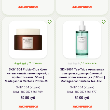
закончился
закончился
/
2 отзыва
/
0 отзывов
SKIN1004 Probio-Cica Крем
SKIN1004 Tea-Trica Ампульная
интенсивный ламеллярный, с
сыворотка для проблемной
пробиотиками | 50мл |
кожи, успокаивающая | 100мл |
Madagascar Centella Probio-Cica
Madagascar Centella Tea-Trica
Enrich Cream
Relief Ampoule
SKIN1004 (Корея)
SKIN1004 (Корея)
Код: 8809576261769
Код: 8809576261677
89.50 руб.
84.00 руб.
закончился
закончился