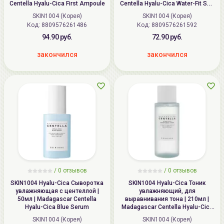
Centella Hyalu-Cica First Ampoule
Centella Hyalu-Cica Water-Fit Sun
Serum SPF 50+ PA++++
SKIN1004 (Корея)
SKIN1004 (Корея)
Код: 8809576261486
Код: 8809576261592
94.90 руб.
72.90 руб.
закончился
закончился
/
0 отзывов
/
0 отзывов
SKIN1004 Hyalu-Cica Сыворотка
SKIN1004 Hyalu-Cica Тоник
увлажняющая с центеллой |
увлажняющий, для
50мл | Madagascar Centella
выравнивания тона | 210мл |
Hyalu-Cica Blue Serum
Madagascar Centella Hyalu-Cica
Brightening Toner
SKIN1004 (Корея)
SKIN1004 (Корея)