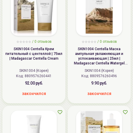
/
0 отзывов
/
0 отзывов
SKIN1004 Centella Крем
SKIN1004 Centella Маска
питательный с центеллой | 75мл
ампульная увлажняющая и
| Madagascar Centella Cream
успокаивающая | 25мл |
Madagascar Centella Watergel
Sheet Ampoule Mask
SKIN1004 (Корея)
SKIN1004 (Корея)
Код: 8809576260441
Код: 8809576260496
92.00 руб.
9.90 руб.
закончился
закончился