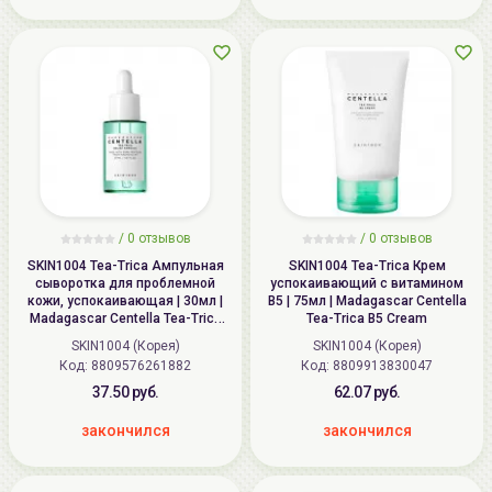
/
0 отзывов
/
0 отзывов
SKIN1004 Tea-Trica Ампульная
SKIN1004 Tea-Trica Крем
сыворотка для проблемной
успокаивающий с витамином
кожи, успокаивающая | 30мл |
В5 | 75мл | Madagascar Centella
Madagascar Centella Tea-Trica
Tea-Trica B5 Cream
Relief Ampoule
SKIN1004 (Корея)
SKIN1004 (Корея)
Код: 8809576261882
Код: 8809913830047
37.50 руб.
62.07 руб.
закончился
закончился