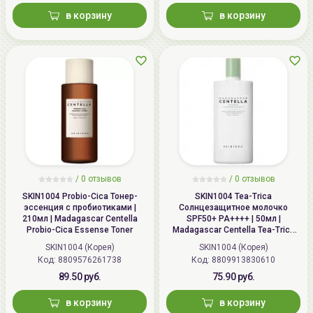
в корзину
в корзину
/
0 отзывов
/
0 отзывов
SKIN1004 Probio-Cica Тонер-
SKIN1004 Tea-Trica
эссенция с пробиотиками |
Солнцезащитное молочко
210мл | Madagascar Centella
SPF50+ PA++++ | 50мл |
Probio-Cica Essense Toner
Madagascar Centella Tea-Trica
Soothing Sun Milk SPF50+
SKIN1004 (Корея)
SKIN1004 (Корея)
PA++++
Код: 8809576261738
Код: 8809913830610
89.50 руб.
75.90 руб.
в корзину
в корзину