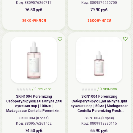
Код: 8809576260717
Код: 8809576260700
76.50 руб.
79.90 руб.
закончился
закончился
/
0 отзывов
/
0 отзывов
SKIN1004 Poremizing
SKIN1004 Poremizing
Себорегулирующая ампула для
Себорегулирующая ампула для
сужения пор | 100мл |
сужения пор | 50мл | Madagascar
Madagascar Centella Poremizing
Centella Poremizing Fresh
Fresh Ampoule
Ampoule
SKIN1004 (Корея)
SKIN1004 (Корея)
Код: 8809576261462
Код: 8809913830115
74.50 руб.
65.90 руб.