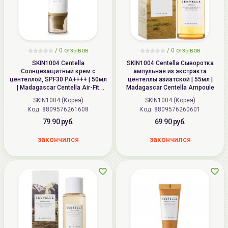
/
0 отзывов
/
0 отзывов
SKIN1004 Centella
SKIN1004 Centella Сыворотка
Солнцезащитный крем с
ампульная из экстракта
центеллой, SPF30 PA++++ | 50мл
центеллы азиатской | 55мл |
| Madagascar Centella Air-Fit
Madagascar Centella Ampoule
Suncream Light SPF30 PA++++
SKIN1004 (Корея)
SKIN1004 (Корея)
Код: 8809576261608
Код: 8809576260601
79.90 руб.
69.90 руб.
закончился
закончился