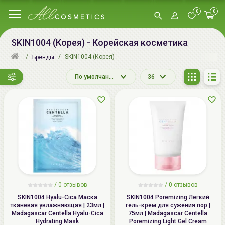
0
0
SKIN1004 (Корея) - Корейская косметика
SKIN1004 (Корея)
Бренды
По умолчанию
36
/
0 отзывов
/
0 отзывов
SKIN1004 Hyalu-Cica Маска
SKIN1004 Poremizing Легкий
тканевая увлажняющая | 23мл |
гель-крем для сужения пор |
Madagascar Centella Hyalu-Cica
75мл | Madagascar Centella
Hydrating Mask
Poremizing Light Gel Cream