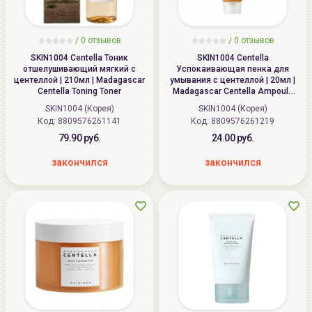
/
0 отзывов
/
0 отзывов
SKIN1004 Centella Тоник
SKIN1004 Centella
отшелушивающий мягкий с
Успокаивающая пенка для
центеллой | 210мл | Madagascar
умывания с центеллой | 20мл |
Centella Toning Toner
Madagascar Centella Ampoule
Foam
SKIN1004 (Корея)
SKIN1004 (Корея)
Код: 8809576261141
Код: 8809576261219
79.90 руб.
24.00 руб.
закончился
закончился