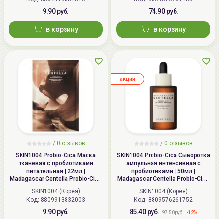
9.90 руб.
74.90 руб.
в корзину
в корзину
aкция
/
0 отзывов
/
0 отзывов
SKIN1004 Probio-Cica Маска
SKIN1004 Probio-Cica Сыворотка
тканевая с пробиотиками
ампульная интенсивная с
питательная | 22мл |
пробиотиками | 50мл |
Madagascar Centella Probio-Cica
Madagascar Centella Probio-Cica
Nourishing Mask
Intensive Ampoule
SKIN1004 (Корея)
SKIN1004 (Корея)
Код: 8809913832003
Код: 8809576261752
9.90 руб.
85.40 руб.
-12%
97.50 руб.