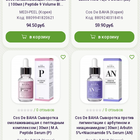
| 100мл | Peptide 9 Volume BIO
TOX Ampoule Pro
MEDI-PEEL (Корея)
Cos De BAHA (Корея)
Код: 8809941820621
Код: 8809240318416
94.50 руб.
59.90 руб.
в корзину
в корзину
/
0 отзывов
/
0 отзывов
Cos De BAHA Сыворотка
Cos De BAHA Сыворотка против
омолаживающая с пептидным
пигментации с арбутином и
комплексом | 30мл | M.A.
ниацинамидом | 30мл | Arbutin
Peptide Serum (P)
5%+Niacinamide 5% Serum (AN)