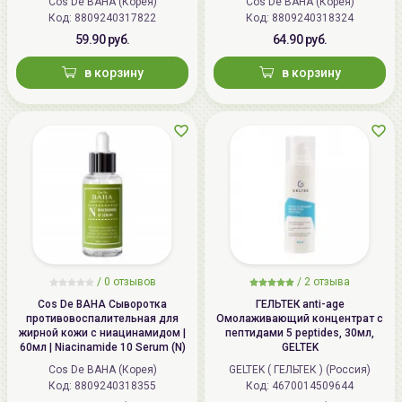
Cos De BAHA (Корея)
Cos De BAHA (Корея)
Код: 8809240317822
Код: 8809240318324
59.90 руб.
64.90 руб.
в корзину
в корзину
/
0 отзывов
/
2 отзыва
Cos De BAHA Сыворотка
ГЕЛЬТЕК anti-age
противовоспалительная для
Омолаживающий концентрат с
жирной кожи с ниацинамидом |
пептидами 5 peptides, 30мл,
60мл | Niacinamide 10 Serum (N)
GELTEK
Cos De BAHA (Корея)
GELTEK ( ГЕЛЬТЕК ) (Россия)
Код: 8809240318355
Код: 4670014509644