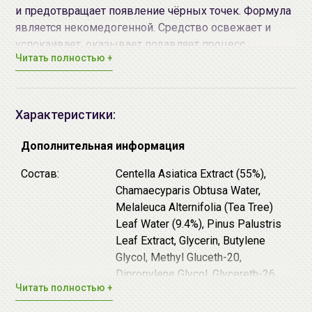
и предотвращает появление чёрных точек. Формула
является некомедогенной. Средство освежает и
успокаивает, оказывает подавляет процесс
Читать полностью +
воспаления, при этом не пересушивает кожу. Лёгкая
водянистая текстура не оставляет липкости.
Основные действующие компоненты:
Характеристики:
Гидролат
центеллы азиатской
(55%)
Дополнительная информация
- извлечённый из растений, произрастающих в
экологически чистом районе Мадагаскара,
Состав:
Centella Asiatica Extract (55%),
успокаивает раздражение и покраснение,
Chamaecyparis Obtusa Water,
увлажняет, повышает эластичность и снижает
Melaleuca Alternifolia (Tea Tree)
чувствительность к внешним раздражителям.
Leaf Water (9.4%), Pinus Palustris
Гидролат и масло листьев чайного дерева -
Leaf Extract, Glycerin, Butylene
натуральный антисептик, оказывает
Glycol, Methyl Gluceth-20,
противовоспалительное действие, улучшает
Dipropylene Glycol, Glycereth-26,
состояние кожи с акне.
Читать полностью +
1,2-Hexanediol, Water,
Anti Sebum P (экстракты сосны, вяза, ослинника,
Hydroxyacetophenone, Ammonium