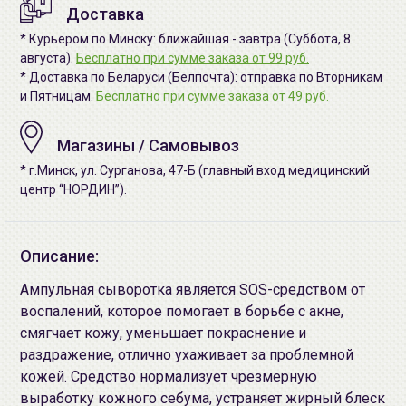
Доставка
* Курьером по Минску: ближайшая - завтра (Суббота, 8
августа).
Бесплатно при сумме заказа от 99 руб.
* Доставка по Беларуси (Белпочта): отправка по Вторникам
и Пятницам.
Бесплатно при сумме заказа от 49 руб.
Магазины / Самовывоз
* г.Минск, ул. Сурганова, 47-Б (главный вход медицинский
центр “НОРДИН”).
Описание:
Ампульная сыворотка является SOS-средством от
воспалений, которое помогает в борьбе с акне,
смягчает кожу, уменьшает покраснение и
раздражение, отлично ухаживает за проблемной
кожей. Средство нормализует чрезмерную
выработку кожного себума, устраняет жирный блеск