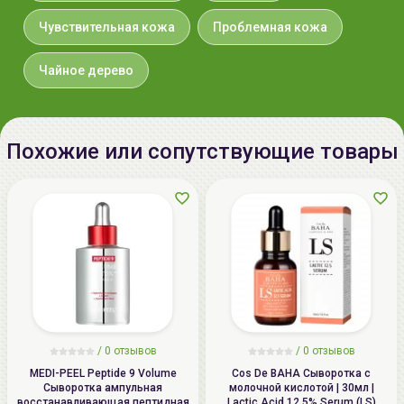
Teheran-ro 4-gil, Gangnam-gu,
Seoul, Republic of Korea
Чувствительная кожа
Проблемная кожа
Импортер в
ООО «Аллкосметикс Групп».
Чайное дерево
Беларусь:
Беларусь, 220113 Минск,
ул.Мележа, д.5, корп.1, пом.233.
+375296092910
group@allcosmetics.by
Похожие или сопутствующие товары
/
0 отзывов
/
0 отзывов
MEDI-PEEL Peptide 9 Volume
Cos De BAHA Сыворотка с
Сыворотка ампульная
молочной кислотой | 30мл |
восстанавливающая пептидная
Lactic Acid 12,5% Serum (LS)