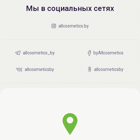
Мы в социальных сетях
allcosmetics.by
allcosmetics_by
byAllcosmetics
allcosmeticsby
allcosmeticsby