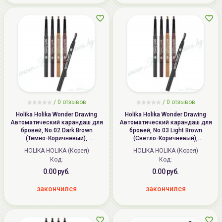
/ 0 отзывов
/ 0 отзывов
Holika Holika Wonder Drawing
Holika Holika Wonder Drawing
Автоматический карандаш для
Автоматический карандаш для
бровей, No.02 Dark Brown
бровей, No.03 Light Brown
(Темно-Коричневый),
(Светло-Коричневый),
длительного действия 24часа,
длительного действия 24часа,
HOLIKA HOLIKA (Корея)
HOLIKA HOLIKA (Корея)
со щеточкой | Wonder Drawing
со щеточкой | Wonder Drawing
Код:
Код:
24hr Auto Eyebrow
24hr Auto Eyebrow
0.00 руб.
0.00 руб.
закончился
закончился