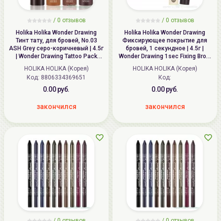
/ 0 отзывов
/ 0 отзывов
Holika Holika Wonder Drawing
Holika Holika Wonder Drawing
Тинт тату, для бровей, No.03
Фиксирующее покрытие для
ASH Grey серо-коричневый | 4.5г
бровей, 1 секундное | 4.5г |
| Wonder Drawing Tattoo Pack
Wonder Drawing 1sec Fixing Brow
Brow, No.03 ASH Grey
Topcoat
HOLIKA HOLIKA (Корея)
HOLIKA HOLIKA (Корея)
Код:
8806334369651
Код:
0.00 руб.
0.00 руб.
закончился
закончился
/ 0 отзывов
/ 0 отзывов