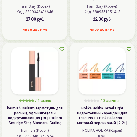
FarmStay (Корея)
FarmStay (Корея)
Код:
8809342406646
Код:
8809551951418
27.00 руб.
22.00 руб.
закончился
закончился
/
1
отзыв
/ 0 отзывов
heimish Dailism Термотушь для
Holika Holika Jewel Light
ресниц, удлиняющая и
Водостойкий карандаш для
подкручивающая | 9г | Dailism
глаз, No.17 Pink Ballerina –
Smudge Stop Mascara, Curling
матовый персиковый | 2,2г |
Waterproof Eyeliner Spring Limited
heimish (Корея)
HOLIKA HOLIKA (Корея)
Код:
8809481760524
Код: