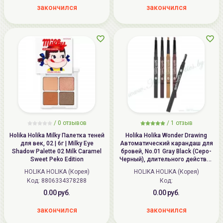
закончился
закончился
/ 0 отзывов
/
1
отзыв
Holika Holika Milky Палетка теней
Holika Holika Wonder Drawing
для век, 02 | 6г | Milky Eye
Автоматический карандаш для
Shadow Palette 02 Milk Caramel
бровей, No.01 Gray Black (Серо-
Sweet Peko Edition
Черный), длительного действия
24часа, со щеточкой | Wonder
HOLIKA HOLIKA (Корея)
HOLIKA HOLIKA (Корея)
Drawing 24hr Auto Eyebrow
Код:
8806334378288
Код:
0.00 руб.
0.00 руб.
закончился
закончился