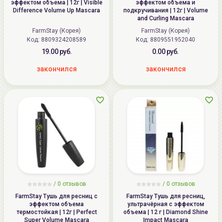
эффектом объема | 12г | Visible
эффектом объема и
Difference Volume Up Mascara
подкручивания | 12г | Volume
and Curling Mascara
FarmStay (Корея)
FarmStay (Корея)
Код:
8809324208589
Код:
8809551952040
19.00 руб.
0.00 руб.
закончился
закончился
/ 0 отзывов
/ 0 отзывов
FarmStay Тушь для ресниц с
FarmStay Тушь для ресниц,
эффектом объема
ультрачёрная с эффектом
термостойкая | 12г | Perfect
объема | 12 г | Diamond Shine
Super Volume Mascara
Impact Mascara