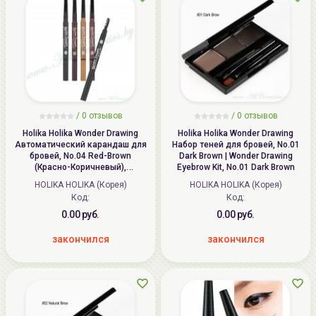
/ 0 отзывов
/ 0 отзывов
Holika Holika Wonder Drawing
Holika Holika Wonder Drawing
Автоматический карандаш для
Набор теней для бровей, No.01
бровей, No.04 Red-Brown
Dark Brown | Wonder Drawing
(Красно-Коричневый),
Eyebrow Kit, No.01 Dark Brown
длительного действия 24часа,
HOLIKA HOLIKA (Корея)
HOLIKA HOLIKA (Корея)
со щеточкой | Wonder Drawing
Код:
Код:
24hr Auto Eyebrow
0.00 руб.
0.00 руб.
закончился
закончился