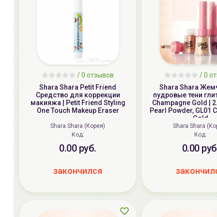
/ 0 отзывов
/ 0 о
Shara Shara Petit Friend
Shara Shara Же
Средство для коррекции
пудровые тени глит
макияжа | Petit Friend Styling
Champagne Gold | 2.2
One Touch Makeup Eraser
Pearl Powder, GL01
Gold
Shara Shara (Корея)
Shara Shara (Ко
Код:
Код:
0.00 руб.
0.00 руб
закончился
закончил