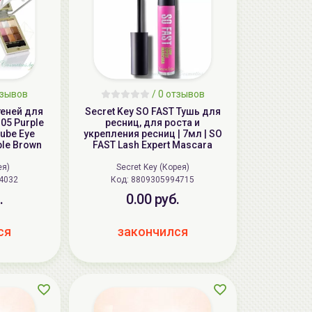
тзывов
/ 0 отзывов
теней для
Secret Key SO FAST Тушь для
.05 Purple
ресниц, для роста и
Cube Eye
укрепления ресниц | 7мл | SO
ple Brown
FAST Lash Expert Mascara
ея)
Secret Key (Корея)
4032
Код:
8809305994715
.
0.00 руб.
ся
закончился