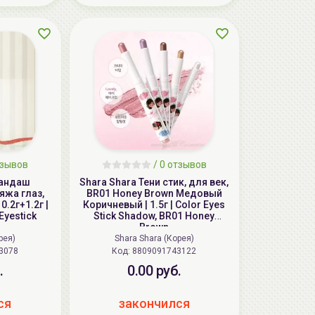
тзывов
/ 0 отзывов
рандаш
Shara Shara Тени стик, для век,
яжа глаз,
BR01 Honey Brown Медовый
0.2г+1.2г |
Коричневый | 1.5г | Color Eyes
Eyestick
Stick Shadow, BR01 Honey
Brown
рея)
Shara Shara (Корея)
3078
Код:
8809091743122
.
0.00 руб.
ся
закончился