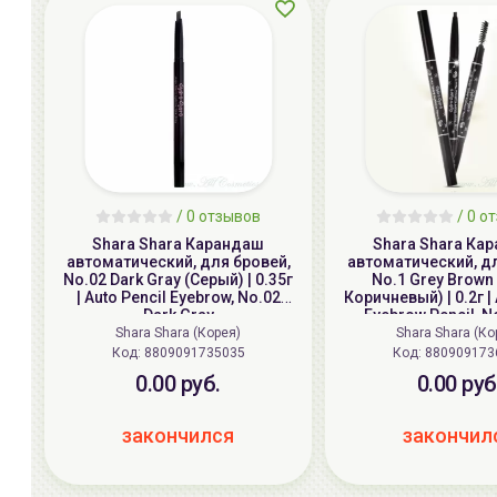
/ 0 отзывов
/ 0 о
Shara Shara Карандаш
Shara Shara Ка
автоматический, для бровей,
автоматический, дл
No.02 Dark Gray (Серый) | 0.35г
No.1 Grey Brown
| Auto Pencil Eyebrow, No.02
Коричневый) | 0.2г |
Dark Gray
Eyebrow Pencil, N
Brown
Shara Shara (Корея)
Shara Shara (Ко
Код:
8809091735035
Код:
880909173
0.00 руб.
0.00 руб
закончился
закончил