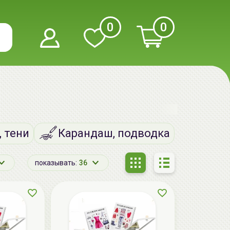
0
0
, тени
Карандаш, подводка
показывать:
36