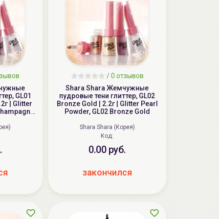
тзывов
/ 0 отзывов
мчужные
Shara Shara Жемчужные
тер, GL01
пудровые тени глиттер, GL02
г | Glitter
Bronze Gold | 2.2г | Glitter Pearl
 Champagne
Powder, GL02 Bronze Gold
рея)
Shara Shara (Корея)
Код:
.
0.00 руб.
ся
закончился