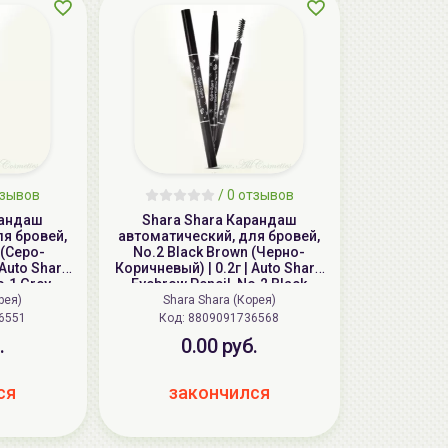
тзывов
/ 0 отзывов
рандаш
Shara Shara Карандаш
я бровей,
автоматический, для бровей,
 (Серо-
No.2 Black Brown (Черно-
 Auto Sharp
Коричневый) | 0.2г | Auto Sharp
o.1 Grey
Eyebrow Pencil, No.2 Black
Brown
рея)
Shara Shara (Корея)
6551
Код:
8809091736568
.
0.00 руб.
ся
закончился