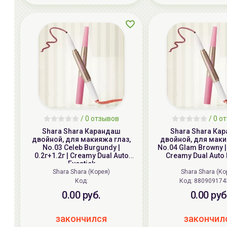
/ 0 отзывов
/ 0 о
Shara Shara Карандаш
Shara Shara Ка
двойной, для макияжа глаз,
двойной, для маки
No.03 Celeb Burgundy |
No.04 Glam Browny | 
0.2г+1.2г | Creamy Dual Auto
Creamy Dual Auto 
Eyestick
Shara Shara (Корея)
Shara Shara (Ко
Код:
Код:
880909174
0.00 руб.
0.00 руб
закончился
закончил