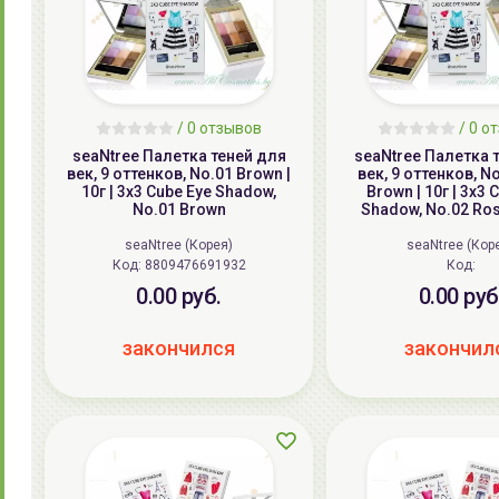
/ 0 отзывов
/ 0 о
seaNtree Палетка теней для
seaNtree Палетка 
век, 9 оттенков, No.01 Brown |
век, 9 оттенков, N
10г | 3x3 Cube Eye Shadow,
Brown | 10г | 3x3 
No.01 Brown
Shadow, No.02 Ro
seaNtree (Корея)
seaNtree (Кор
Код:
8809476691932
Код:
0.00 руб.
0.00 руб
закончился
закончил