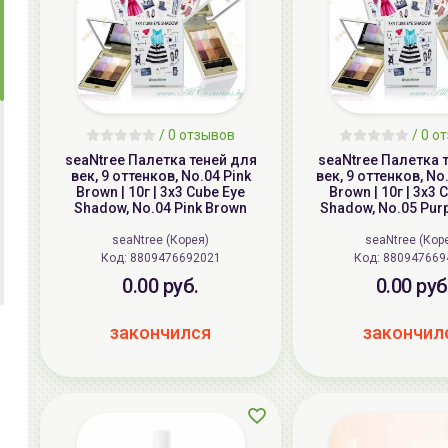
/ 0 отзывов
/ 0 о
seaNtree Палетка теней для
seaNtree Палетка 
век, 9 оттенков, No.04 Pink
век, 9 оттенков, No
Brown | 10г | 3x3 Cube Eye
Brown | 10г | 3x3 
Shadow, No.04 Pink Brown
Shadow, No.05 Pur
seaNtree (Корея)
seaNtree (Кор
Код:
8809476692021
Код:
880947669
0.00 руб.
0.00 руб
закончился
закончил