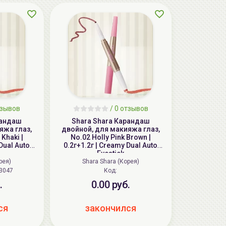
тзывов
/ 0 отзывов
рандаш
Shara Shara Карандаш
яжа глаз,
двойной, для макияжа глаз,
Khaki |
No.02 Holly Pink Brown |
Dual Auto
0.2г+1.2г | Creamy Dual Auto
Eyestick
рея)
Shara Shara (Корея)
3047
Код:
.
0.00 руб.
ся
закончился