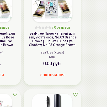
тзывов
/ 0 отзывов
теней для
seaNtree Палетка теней для
o.02 Rose
век, 9 оттенков, No.03 Orange
Cube Eye
Brown | 10г | 3x3 Cube Eye
se Brown
Shadow, No.03 Orange Brown
ея)
seaNtree (Корея)
Код:
.
0.00 руб.
ся
закончился