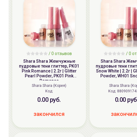
/ 0 отзывов
/ 0 о
Shara Shara Жемчужные
Shara Shara Же
пудровые тени глиттер, PK01
пудровые тени глит
Pink Romance | 2.2г | Glitter
Snow White | 2.2г | Gl
Pearl Powder, PK01 Pink
Powder, WH01 Sno
Romance
Shara Shara (Корея)
Shara Shara (Ко
Код:
Код:
880909174
0.00 руб.
0.00 руб
закончился
закончил