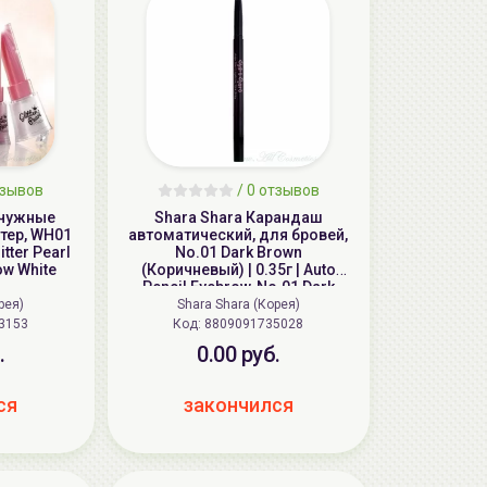
тзывов
/ 0 отзывов
мчужные
Shara Shara Карандаш
тер, WH01
автоматический, для бровей,
itter Pearl
No.01 Dark Brown
w White
(Коричневый) | 0.35г | Auto
Pencil Eyebrow, No.01 Dark
Brown
рея)
Shara Shara (Корея)
3153
Код:
8809091735028
.
0.00 руб.
ся
закончился