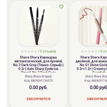
/ 0 отзывов
/ 0 о
Shara Shara Карандаш
Shara Shara Ка
автоматический, для бровей,
двойной, для маки
No.3 Dark Grey (Темно-Серый) |
No.01 Shine Gold 
0.2г | Auto Sharp Eyebrow
0.2г+1.2г | Creamy 
Pencil, No.3 Dark Grey
Eyestick
Shara Shara (Корея)
Shara Shara (Ко
Код:
8809091736575
Код:
880909174
0.00 руб.
0.00 руб
закончился
закончил