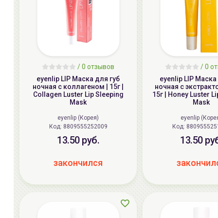
/
0 отзывов
/
0 о
eyenlip LIP Маска для губ
eyenlip LIP Маска
ночная с коллагеном | 15г |
ночная с экстракт
Collagen Luster Lip Sleeping
15г | Honey Luster L
Mask
Mask
eyenlip (Корея)
eyenlip (Коре
Код: 8809555252009
Код: 8809555
13.50 руб.
13.50 ру
закончился
закончил