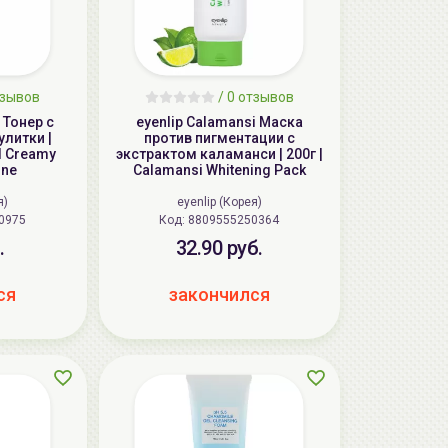
тзывов
/
0 отзывов
l Тонер с
eyenlip Calamansi Маска
литки |
против пигментации с
il Creamy
экстрактом каламанси | 200г |
One
Calamansi Whitening Pack
я)
eyenlip (Корея)
250975
Код: 8809555250364
.
32.90 руб.
ся
закончился