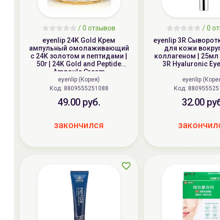
/
0 отзывов
/
0 о
eyenlip 24K Gold Крем
eyenlip 3R Сыворот
ампульный омолаживающий
для кожи вокруг
с 24K золотом и пептидами |
коллагеном | 25мл 
50г | 24K Gold and Peptide
3R Hyaluronic Ey
Ampoule Cream
eyenlip (Корея)
eyenlip (Коре
Код: 8809555251088
Код: 8809555
49.00 руб.
32.00 ру
закончился
закончил