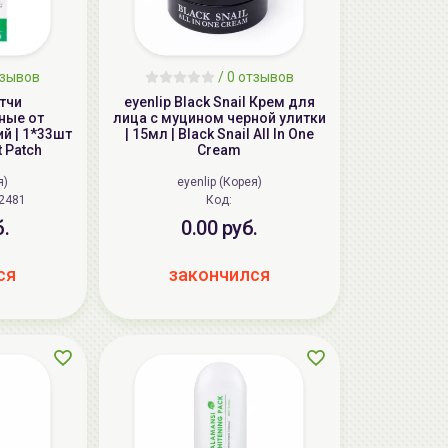
тзывов
/
0 отзывов
атчи
eyenlip Black Snail Крем для
ные от
лица с муцином черной улитки
й | 1*33шт
| 15мл | Black Snail All In One
t Patch
Cream
я)
eyenlip (Корея)
252481
Код:
б.
0.00 руб.
ся
закончился