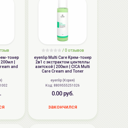
отзыв
/
0 отзывов
Крем-тонер
eyenlip Multi Care Крем-тонер
 200мл |
2в1 с экстрактом центеллы
 Cream and
азитской | 200мл | CICA Multi
Care Cream and Toner
я)
eyenlip (Корея)
251002
Код: 8809555251026
.
0.00 руб.
ся
закончился