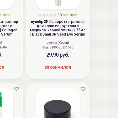
тзывов
/
0 отзывов
ка-роллер
eyenlip 3R Сыворотка-роллер
 глаз с
для кожи вокруг глаз с
| Collagen
муцином черной улитки | 25мл
e Serum
| Black Snail 3R Seed Eye Serum
я)
eyenlip (Корея)
251606
Код: 8809555251583
б.
29.90 руб.
ся
закончился