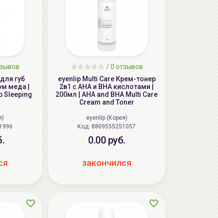
тзывов
/
0 отзывов
 для губ
eyenlip Multi Care Крем-тонер
ом меда |
2в1 с AHA и BHA кислотами |
ip Sleeping
200мл | AHA and BHA Multi Care
Cream and Toner
я)
eyenlip (Корея)
251996
Код: 8809555251057
б.
0.00 руб.
ся
закончился