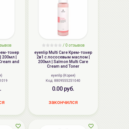
тзывов
/
0 отзывов
Крем-тонер
eyenlip Multi Care Крем-тонер
| 200мл |
2в1 с лососевым маслом |
 Cream and
200мл | Salmon Multi Care
Cream and Toner
я)
eyenlip (Корея)
251019
Код: 8809555251040
.
0.00 руб.
ся
закончился