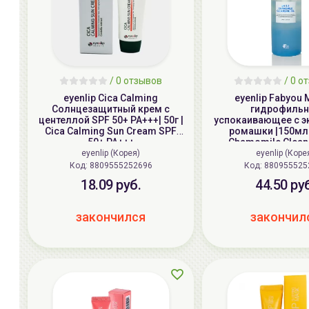
/
0 отзывов
/
0 о
eyenlip Cica Calming
eyenlip Fabyou
Солнцезащитный крем с
гидрофильн
центеллой SPF 50+ PA+++| 50г |
успокаивающее с э
Cica Calming Sun Cream SPF
ромашки |150мл 
50+ PA+++
Chamomile Cleans
eyenlip (Корея)
eyenlip (Коре
Код: 8809555252696
Код: 8809555
18.09 руб.
44.50 ру
закончился
закончил