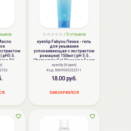
тзывов
/
0 отзывов
 Масло
eyenlip Fabyou Пенка - гель
ое
для умывания
кстрактом
успокаивающая с экстрактом
| pH5.5
ромашки| 150мл | pH 5.5
ing Oil
Chamomile Gel Cleansing Foam
я)
eyenlip (Корея)
252702
Код: 8809555252511
б.
18.00 руб.
ся
закончился