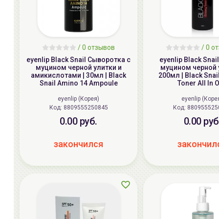
/
0 отзывов
/
0 о
eyenlip Black Snail Сыворотка с
eyenlip Black Snai
муцином черной улитки и
муцином черной у
амикислотами | 30мл | Black
200мл | Black Sna
Snail Amino 14 Ampoule
Toner All In 
eyenlip (Корея)
eyenlip (Коре
Код: 8809555250845
Код: 8809555
0.00 руб.
0.00 руб
закончился
закончил