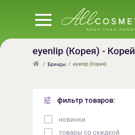
eyenlip (Корея) - Кор
eyenlip (Корея)
Бренды
фильтр товаров:
новинки
товары со скидкой