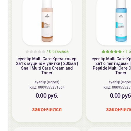
/
0 отзывов
/
1 
eyenlip Multi Care Крем-тонер
eyenlip Multi Care 
2в1 с муцином улитки | 200мл |
2в1 с пептидами |
Snail Multi Care Cream and
Peptide Multi Care
Toner
Toner
eyenlip (Корея)
eyenlip (Коре
Код: 8809555251064
Код: 8809555
0.00 руб.
0.00 руб
закончился
закончил