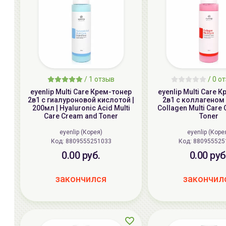
/
1 отзыв
/
0 о
eyenlip Multi Care Крем-тонер
eyenlip Multi Care 
2в1 с гиалуроновой кислотой |
2в1 с коллагеном 
200мл | Hyaluronic Acid Multi
Collagen Multi Care
Care Cream and Toner
Toner
eyenlip (Корея)
eyenlip (Коре
Код: 8809555251033
Код: 8809555
0.00 руб.
0.00 руб
закончился
закончил