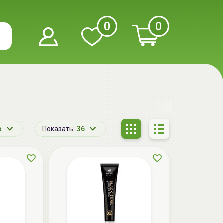
0
0
ю
Показать:
36