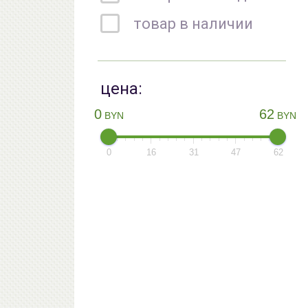
товар в наличии
цена:
0
62
BYN
BYN
0
16
31
47
62