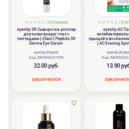
/
0 отзывов
/
0 о
eyenlip 3R Сыворотка-роллер
eyenlip AC П
для кожи вокруг глаз с
антибактериаль
пептидами | 25мл | Peptide 3R
прыщей и воспалени
Derma Eye Serum
| AC Erasing Spo
eyenlip (Корея)
eyenlip (Коре
Код: 8809555251590
Код: 8809555
32.00 руб.
13.90 ру
закончился
закончил