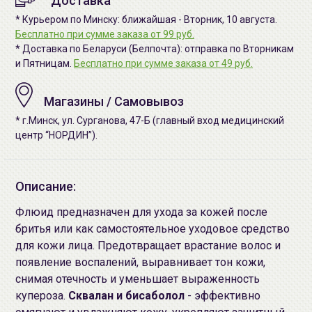
Доставка
* Курьером по Минску: ближайшая - Вторник, 10 августа.
Бесплатно при сумме заказа от 99 руб.
* Доставка по Беларуси (Белпочта): отправка по Вторникам
и Пятницам.
Бесплатно при сумме заказа от 49 руб.
Магазины / Самовывоз
* г.Минск, ул. Сурганова, 47-Б (главный вход медицинский
центр “НОРДИН”).
Описание:
Флюид предназначен для ухода за кожей после
бритья или как самостоятельное уходовое средство
для кожи лица. Предотвращает врастание волос и
появление воспалений, выравнивает тон кожи,
снимая отечность и уменьшает выраженность
купероза.
Сквалан и бисаболол
- эффективно