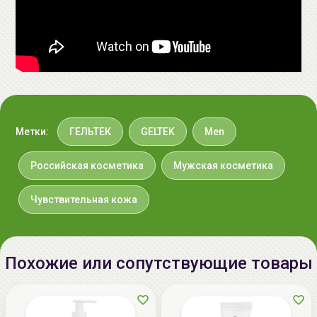
проезд, дом 2, стр.7, 143530
Московская область, Истринский
район, г.Дедовск, ул.Набережная
Речфлота, д.1) +7(495)212-93-66
Импортер в
ООО «Аллкосметикс Групп».
Беларусь:
Беларусь, 220113 Минск,
ул.Мележа, д.5, корп.1, пом.233.
Метки:
ГЕЛЬТЕК
GELTEK
Men
+375296092910
group@allcosmetics.by
Российская косметика
Мужская косметика
Чувствительная кожа
Похожие или сопутствующие товары