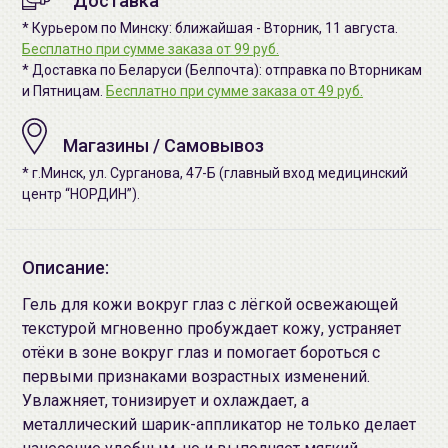
Доставка
* Курьером по Минску: ближайшая - Вторник, 11 августа.
Бесплатно при сумме заказа от 99 руб.
* Доставка по Беларуси (Белпочта): отправка по Вторникам
и Пятницам.
Бесплатно при сумме заказа от 49 руб.
Магазины / Самовывоз
* г.Минск, ул. Сурганова, 47-Б (главный вход медицинский
центр “НОРДИН”).
Описание:
Гель для кожи вокруг глаз с лёгкой освежающей
текстурой мгновенно пробуждает кожу, устраняет
отёки в зоне вокруг глаз и помогает бороться с
первыми признаками возрастных изменений.
Увлажняет, тонизирует и охлаждает, а
металлический шарик-аппликатор не только делает