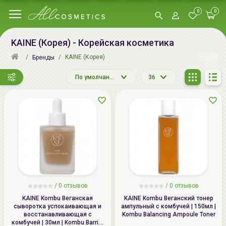
0
0
KAINE (Корея) - Корейская косметика
KAINE (Корея)
Бренды
По умолчанию
36
/
0 отзывов
/
0 отзывов
KAINE Kombu Веганская
KAINE Kombu Веганский тонер
сыворотка успокаивающая и
ампульный с комбучей | 150мл |
восстанавливающая с
Kombu Balancing Ampoule Toner
комбучей | 30мл | Kombu Barrier