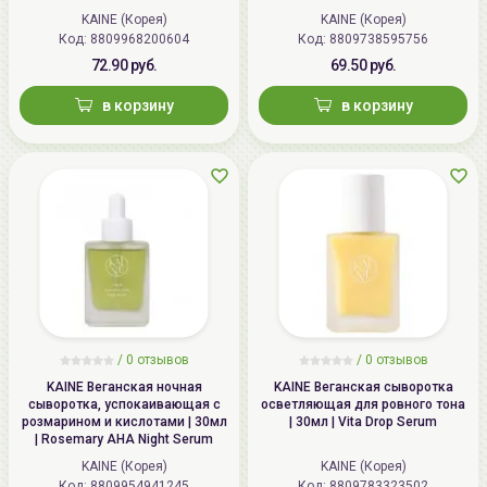
Ampoule
KAINE (Корея)
KAINE (Корея)
Код: 8809968200604
Код: 8809738595756
72.90 руб.
69.50 руб.
в корзину
в корзину
/
0 отзывов
/
0 отзывов
KAINE Веганская ночная
KAINE Веганская сыворотка
сыворотка, успокаивающая с
осветляющая для ровного тона
розмарином и кислотами | 30мл
| 30мл | Vita Drop Serum
| Rosemary AHA Night Serum
KAINE (Корея)
KAINE (Корея)
Код: 8809954941245
Код: 8809783323502