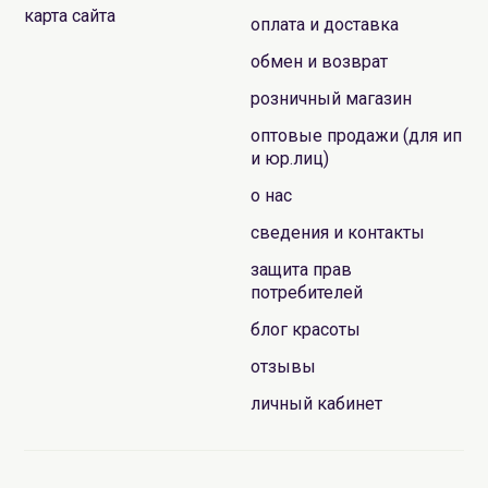
карта сайта
увидите только подлежащие естественной переработке
оплата и доставка
материалы, а также материалы, которые потом могут
обмен и возврат
быть использованы повторно.
розничный магазин
Купить веганскую корейскую косметику KAINE в Минске
оптовые продажи (для ип
или узнать цены Вы всегда сможете как в нашем
и юр.лиц)
интернет-магазине, так и в наших розничных магазинах,
о нас
здесь-же Вы можете получить полноценную
профессиональную консультацию.
сведения и контакты
защита прав
потребителей
блог красоты
отзывы
личный кабинет