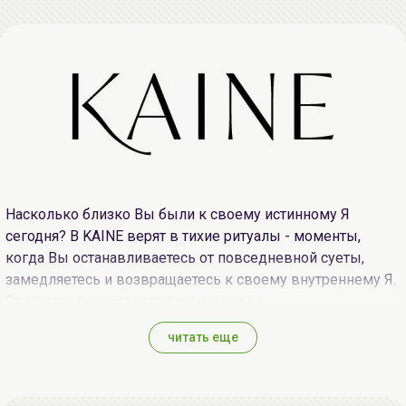
Насколько близко Вы были к своему истинному Я
сегодня? В KAINE верят в тихие ритуалы - моменты,
когда Вы останавливаетесь от повседневной суеты,
замедляетесь и возвращаетесь к своему внутреннему Я.
От одного листика розмарина и капли
ферментированного чая, до глубокого вдоха целебного
читать еще
гриба - KAINE заботится о Вашей коже в гармонии с
ритмами природы.
В KAINE стремятся уважать все живые существа - в