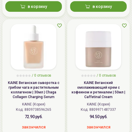
в корзину
в корзину
/
0 отзывов
/
0 отзывов
KAINE Веганская сыворотка с
KAINE Веганский
грибом чага и растительным
омолаживающий крем c
коллагеном | 30мл | Chaga
кофеином и ретиналем | 50мл |
Collagen Charging Serum
Caffetinal Cream
KAINE (Корея)
KAINE (Корея)
Код: 8809738596265
Код: 8809971487337
72.90 руб.
94.50 руб.
закончился
закончился