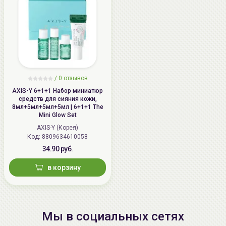
/
0 отзывов
AXIS-Y 6+1+1 Набор миниатюр
средств для сияния кожи,
8мл+5мл+5мл+5мл | 6+1+1 The
Mini Glow Set
AXIS-Y (Корея)
Код: 8809634610058
34.90 руб.
в корзину
Мы в социальных сетях