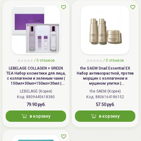
Импортер в
ООО «Аллкосметикс Групп».
Беларусь:
Беларусь, 220113 Минск,
ул.Мележа, д.5, корп.1, пом.233.
+375296092910
group@allcosmetics.by
/
0 отзывов
/
0 отзывов
LEBELAGE COLLAGEN + GREEN
the SAEM Snail Essential EX
TEA Набор косметики для лица,
Набор антивозрастной, против
c коллагеном и зеленым чаем |
морщин с коллагеном и
150мл+30мл+150мл+30мл |
муцином улитки |
COLLAGEN + GREEN TEA Moisture
31мл+31мл+10мл | Snail
LEBELAGE (Корея)
the SAEM (Корея)
2 Set
Essential EX Wrinkle Solution
Код: 8809445618380
Код: 8806164186152
Travel Kit
79.90 руб.
57.50 руб.
в корзину
в корзину