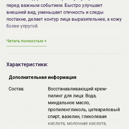
перед важным событием. Быстро улучшает
внешний вид, уменьшает отечность и следы
постакне, делает контур лица выразительнее, а кожу
более упругой.
Набор предназначен для проведения одной
Читать полностью +
процедуры и станет прекрасным способом
познакомиться с брендом
AiliCode
.
Состав набора: Восстанавливающий крем-пилинг
Характеристики:
для лица 3мл, Альгинатная маска с лифтинг-
эффектом 10мл, Сыворотка мультипептидная
Дополнительная информация
антивозрастная 3мл, Мультипептидный крем для
Состав:
Восстанавливающий крем-
лица и шеи 3мл.
пилинг для лица: Вода,
Восстанавливающий крем-пилинг для лица
3мл.
миндальное масло,
Мягко удаляет ороговевшие клетки и
пропиленгликоль, цетеариловый
выравнивает цвет лица. Гликолевая кислота
спирт, вазелин, гликолевая
омолаживает, улучшает регенерацию тканей,
кислота, молочная кислота,