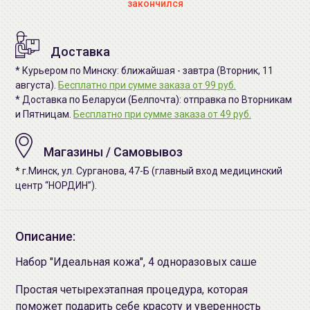
закончился
Доставка
* Курьером по Минску: ближайшая - завтра (Вторник, 11
августа).
Бесплатно при сумме заказа от 99 руб.
* Доставка по Беларуси (Белпочта): отправка по Вторникам
и Пятницам.
Бесплатно при сумме заказа от 49 руб.
Магазины / Самовывоз
* г.Минск, ул. Сурганова, 47-Б (главный вход медицинский
центр “НОРДИН”).
Описание:
Набор "Идеальная кожа", 4 одноразовых саше
Простая четырехэтапная процедура, которая
поможет подарить себе красоту и уверенность