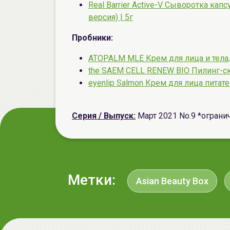
Real Barrier Active-V Сыворотка кап
версия) | 5г
Пробники:
ATOPALM MLE Крем для лица и тел
the SAEM CELL RENEW BIO Пилинг-с
eyenlip Salmon Крем для лица пита
Серия / Выпуск:
Март 2021 No.9 *ограни
Метки:
Asian Beauty Box