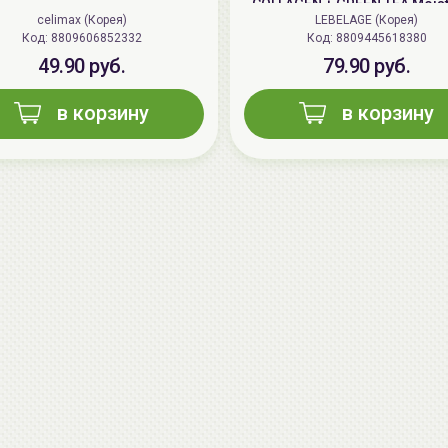
COLLAGEN + GREEN TEA Moist
Set
celimax (Корея)
LEBELAGE (Корея)
Код: 8809606852332
Код: 8809445618380
49.90 руб.
79.90 руб.
в корзину
в корзину