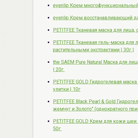
eyenlip Крем многофункциональный
eyenlip Крем восстанавливающий дл
PETITFEE Тканевая маска для лица,
PETITFEE Тканевая гель-маска для 
растительными экстрактами | 30г |
the SAEM Pure Natural Маска для ли
| 20г
PETITFEE GOLD Гидрогелевая маска 
улитки | 10г
PETITFEE Black Pearl & Gold Гидроге
жемчуг и Золото" (однократного пр
PETITFEE GOLD Крем для кожи шеи и 
50г