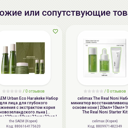
ожие или сопутствующие то
/
0 отзывов
/
0 отзывов
AEM Urban Eco Harakeke Набор
celimax The Real Noni Наб
для лица для глубокого
миниатюр восстанавливающ
ажнения с экстрактом корня
основе нони | 20мл+10мл+1
новозеландского льна |
The Real Noni Starter Kit
л+130мл+50мл+31мл+31мл |
n Eco Harakeke Deep Moisture
the SAEM (Корея)
celimax (Корея)
Skin Care 3 Set
Код: 8806164175620
Код: 8809971482349