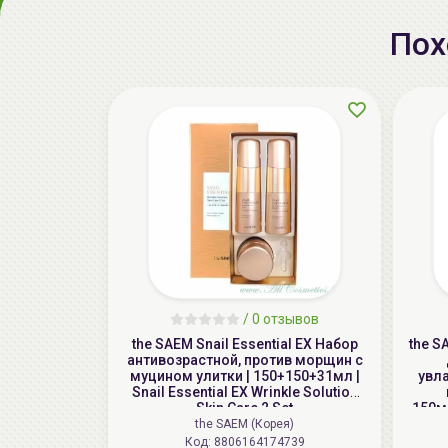
Пох
/
0 отзывов
the SAEM Snail Essential EX Набор
the S
антивозрастной, против морщин с
муцином улитки | 150+150+31мл |
увл
Snail Essential EX Wrinkle Solution
Skin Care 2 Set
150м
Urba
the SAEM (Корея)
Код: 8806164174739