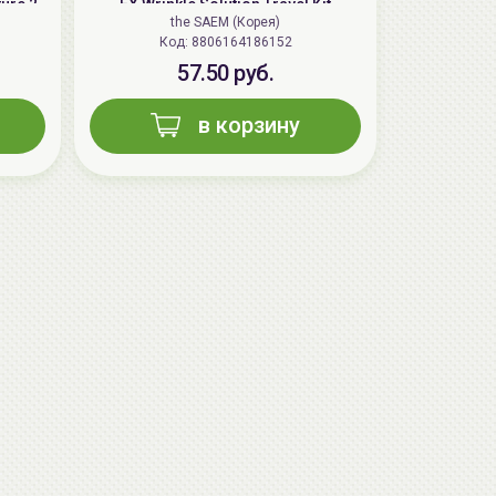
ure 2
EX Wrinkle Solution Travel Kit
the SAEM (Корея)
Код: 8806164186152
57.50 руб.
в корзину