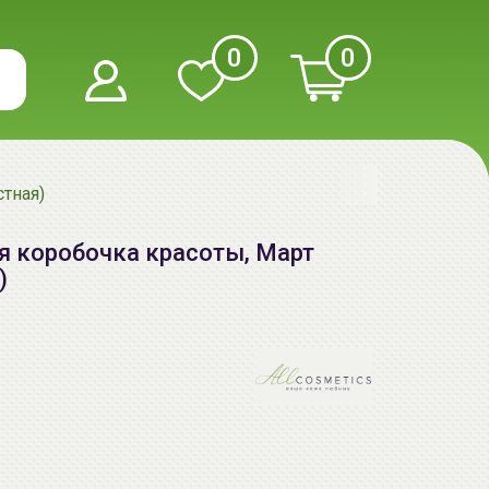
0
0
стная)
ая коробочка красоты, Март
)