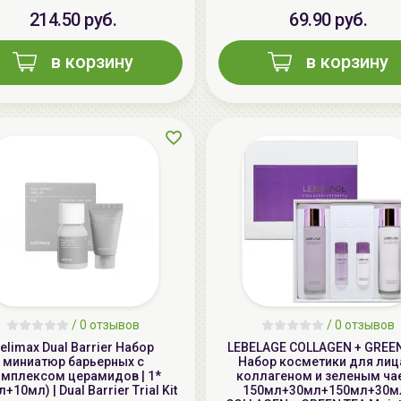
214.50 руб.
69.90 руб.
в корзину
в корзину
/
0 отзывов
/
0 отзывов
elimax Dual Barrier Набор
LEBELAGE COLLAGEN + GREE
миниатюр барьерных с
Набор косметики для лица
мплексом церамидов | 1*
коллагеном и зеленым чае
+10мл) | Dual Barrier Trial Kit
150мл+30мл+150мл+30мл