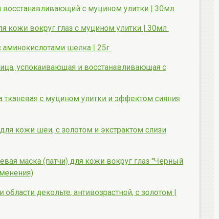
 восстанавливающий с муцином улитки | 30мл
я кожи вокруг глаз с муцином улитки | 30мл
 с аминокислотами шелка | 25г
лица, успокаивающая и восстанавливающая с
ца тканевая с муцином улитки и эффектом сияния
для кожи шеи, с золотом и экстрактом слизи
левая маска (патчи) для кожи вокруг глаз "Черный
именения)
области декольте, антивозрастной, с золотом |