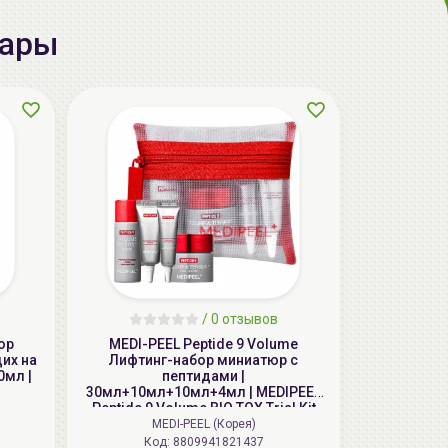
вары
aкция
AiliCode Бальзам для волос
/
0 отзывов
увлажняющий, 250мл
ор
MEDI-PEEL Peptide 9 Volume
19.99 руб.
27.38 руб.
-26%
их на
Лифтинг-набор миниатюр с
0мл |
пептидами |
30мл+10мл+10мл+4мл | MEDIPEEL
Peptide 9 Volume BIO TOX Trial Kit
MEDI-PEEL (Корея)
Код: 8809941821437
aкция