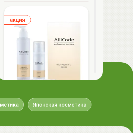
aкция
AiliCode Набор с витамином С With
Vitamin C, Твой домашний косметолог
сметика
Японская косметика
(Гель для умывания с витамином С
150мл, Крем для лица и шеи с
витамином С 50мл)
59.00 руб.
66.23 руб.
-10%