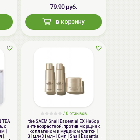
79.90 руб.
в корзину
AiliCode Восстанавливающий крем-
пилинг для лица, 50мл
24.90 руб.
49.95 руб.
-50%
/
0 отзывов
N TEA
the SAEM Snail Essential EX Набор
, c
антивозрастной, против морщин с
м |
коллагеном и муцином улитки |
 |
31мл+31мл+10мл | Snail Essential