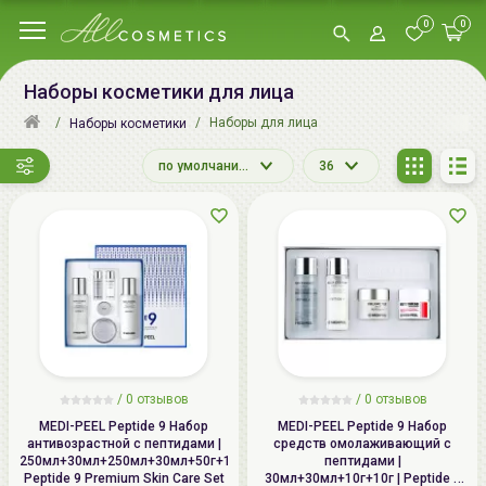
0
0
Наборы косметики для лица
Наборы для лица
Наборы косметики
по умолчанию
36
/
0
отзывов
/
0
отзывов
MEDI-PEEL Peptide 9 Набор
MEDI-PEEL Peptide 9 Набор
антивозрастной с пептидами |
средств омолаживающий с
250мл+30мл+250мл+30мл+50г+10г|
пептидами |
Peptide 9 Premium Skin Care Set
30мл+30мл+10г+10г | Peptide 9