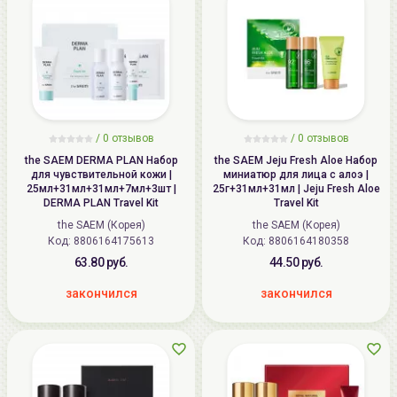
/
0
отзывов
/
0
отзывов
the SAEM DERMA PLAN Набор
the SAEM Jeju Fresh Aloe Набор
для чувствительной кожи |
миниатюр для лица с алоэ |
25мл+31мл+31мл+7мл+3шт |
25г+31мл+31мл | Jeju Fresh Aloe
DERMA PLAN Travel Kit
Travel Kit
the SAEM (Корея)
the SAEM (Корея)
Код: 8806164175613
Код: 8806164180358
63.80 руб.
44.50 руб.
закончился
закончился