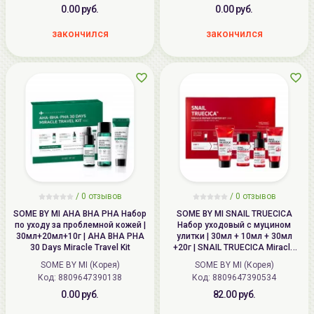
0.00 руб.
0.00 руб.
закончился
закончился
/
0
отзывов
/
0
отзывов
SOME BY MI AHA BHA PHA Набор
SOME BY MI SNAIL TRUECICA
по уходу за проблемной кожей |
Набор уходовый с муцином
30мл+20мл+10г | AHA BHA PHA
улитки | 30мл + 10мл + 30мл
30 Days Miracle Travel Kit
+20г | SNAIL TRUECICA Miracle
Repair Starter Kit
SOME BY MI (Корея)
SOME BY MI (Корея)
Код: 8809647390138
Код: 8809647390534
0.00 руб.
82.00 руб.