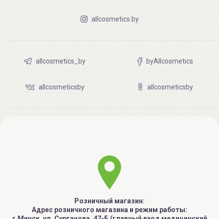
allcosmetics.by
allcosmetics_by
byAllcosmetics
allcosmeticsby
allcosmeticsby
Розничный магазин:
Адрес розничного магазина и режим работы:
г.Минск, ул. Сурганова, 47-Б (главный вход медицинский