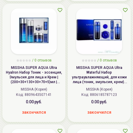
/
0
отзывов
/
0
отзывов
MISSHA SUPER AQUA Ultra
MISSHA SUPER AQUA Ultra
Hyalron Набор Тоник - эссенция,
Waterful Набор
Эмульсия для лица и Крем |
ультраувлажняющий, для кожи
(200+30+130+30+70+5)мл |
лица (тоник, эмульсия, крем) |
SUPER AQUA Ultra Hyalron Set 3
1*(150+130+80+30+30+10мл) |
MISSHA (Корея)
MISSHA (Корея)
items
SUPER AQUA Ultra Waterful
Код: 8809643507141
Код: 8806185787123
Special Gift Set II
0.00 руб.
0.00 руб.
закончился
закончился