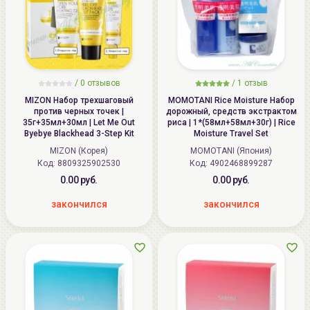
/
0
отзывов
/
1
отзыв
MIZON Набор трехшаговый
MOMOTANI Rice Moisture Набор
против черных точек |
дорожный, средств экстрактом
35г+35мл+30мл | Let Me Out
риса | 1*(58мл+58мл+30г) | Rice
Byebye Blackhead 3-Step Kit
Moisture Travel Set
MIZON (Корея)
MOMOTANI (Япония)
Код: 8809325902530
Код: 4902468899287
0.00 руб.
0.00 руб.
закончился
закончился