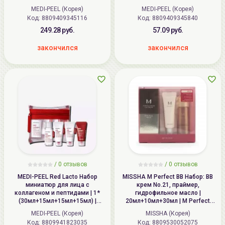
Skincare Trial Kit
MEDI-PEEL (Корея)
MEDI-PEEL (Корея)
Код: 8809409345116
Код: 8809409345840
249.28 руб.
57.09 руб.
закончился
закончился
/
0
отзывов
/
0
отзывов
MEDI-PEEL Red Lacto Набор
MISSHA M Perfect BB Набор: BB
миниатюр для лица с
крем No.21, праймер,
коллагеном и пептидами | 1*
гидрофильное масло |
(30мл+15мл+15мл+15мл) |
20мл+10мл+30мл | M Perfect
MEDIPEEL Red Lacto Collagen
Cover All-in-One Kit No.21
MEDI-PEEL (Корея)
MISSHA (Корея)
Skin Care Trial Kit
Код: 8809941823035
Код: 8809530052075