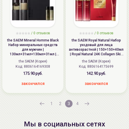
/
0
отзывов
/
0
отзывов
the SAEM Mineral Homme Black
the SAEM Royal Natural Набор
Набор минеральных средств
уходовый для лица
для мужчин |
антивозрастной | 150+150+40мл
130мл+31мл+130мл+31мл |
| Royal Natural 24K Collagen Skin
Mineral Homme Black EX 2 Set
Care 2 Set
the SAEM (Корея)
the SAEM (Корея)
Код: 8806164169308
Код: 8806164175699
175.90 руб.
142.90 руб.
закончился
закончился
1
2
3
4
Мы в социальных сетях