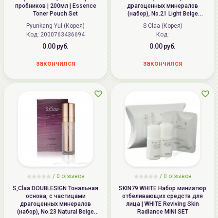
пробников | 200мл | Essence
драгоценных минералов
Toner Pouch Set
(набор), No.21 Light Beige
(Светлый бежевый), SPF30 PA++
Pyunkang Yul (Корея)
S Claa (Корея)
| 40мл(+15мл) | DOUBLESIGN
Код: 2000763436694
Код:
Prestige Cover Foundation (SET),
SPF30 PA++
0.00 руб.
0.00 руб.
закончился
закончился
/
0
отзывов
/
0
отзывов
S,Claa DOUBLESIGN Тональная
SKIN79 WHITE Набор миниатюр
основа, с частицами
отбеливающих средств для
драгоценных минералов
лица | WHITE Reviving Skin
(набор), No.23 Natural Beige
Radiance MINI SET