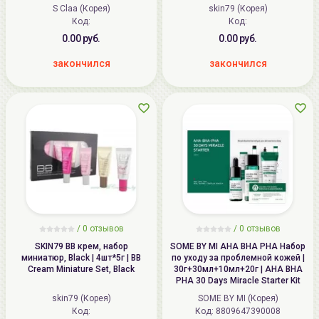
(Натуральный бежевый), SPF30
S Claa (Корея)
skin79 (Корея)
PA++ | 40мл(+15мл) |
Код:
Код:
DOUBLESIGN Prestige Cover
Foundation (SET), SPF30 PA++
0.00 руб.
0.00 руб.
закончился
закончился
/
0
отзывов
/
0
отзывов
SKIN79 ВВ крем, набор
SOME BY MI AHA BHA PHA Набор
миниатюр, Black | 4шт*5г | BB
по уходу за проблемной кожей |
Cream Miniature Set, Black
30г+30мл+10мл+20г | AHA BHA
PHA 30 Days Miracle Starter Kit
skin79 (Корея)
SOME BY MI (Корея)
Код:
Код: 8809647390008