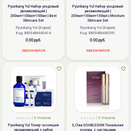
Pyunkang Yul Набор уходовый
Pyunkang Yul Набор уходовый
увлажняющий |
увлажняющий |
200мл+100мл+100мл | Best
200мл+100мл+100мл | Moisture
Skincare Set
Skincare Set
Pyunkang Yul (Корея)
Pyunkang Yul (Корея)
Код: 8809486680414
Код: 8809486680391
0.00 руб.
0.00 руб.
закончился
закончился
/
0
отзывов
/
0
отзывов
Pyunkang Yul Тонер-эссенция
S,Claa DOUBLESIGN Тональная
увлажняющий + набор
основа, с частицами