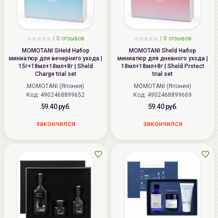
/
0
отзывов
/
0
отзывов
MOMOTANI SHeld Набор
MOMOTANI Sheld Набор
миниатюр для вечернего ухода |
миниатюр для дневного ухода |
15г+18мл+18мл+8г | Sheld
18мл+18мл+8г | Sheld Protect
Charge trial set
trial set
MOMOTANI (Япония)
MOMOTANI (Япония)
Код: 4902468899652
Код: 4902468899669
59.40 руб.
59.40 руб.
закончился
закончился