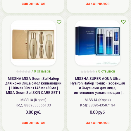
закончился
закончился
/
0
отзывов
/
0
отзывов
MISSHA MISA Geum Sul Набор
MISSHA SUPER AQUA Ultra
для кожи лица омолаживающий
Hyalron Набор Тоник - эссенция
| 100мл+30мл+145мл+30мл |
и Эмульсия для лица,
MISA Geum Sul SKIN CARE SET 1
интенсивно увлажняющая |
(200+30+130+30)мл | SUPER
MISSHA (Корея)
MISSHA (Корея)
AQUA Ultra Hyalron Set 2 items
Код: 8809530066133
Код: 8809643507134
(Skin Essence (Essence in Toner)
+ Emulsion (Moisturizer) (I2316)
0.00 руб.
0.00 руб.
закончился
закончился