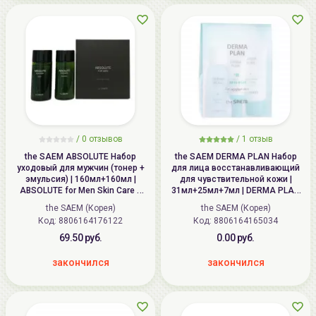
/
0
отзывов
/
1
отзыв
the SAEM ABSOLUTE Набор
the SAEM DERMA PLAN Набор
уходовый для мужчин (тонер +
для лица восстанавливающий
эмульсия) | 160мл+160мл |
для чувствительной кожи |
ABSOLUTE for Men Skin Care 2
31мл+25мл+7мл | DERMA PLAN
Set
Mini 3 Set
the SAEM (Корея)
the SAEM (Корея)
Код: 8806164176122
Код: 8806164165034
69.50 руб.
0.00 руб.
закончился
закончился