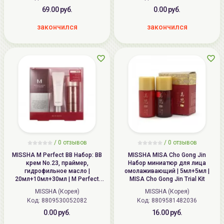
69.00 руб.
0.00 руб.
закончился
закончился
/
0
отзывов
/
0
отзывов
MISSHA M Perfect BB Набор: BB
MISSHA MISA Cho Gong Jin
крем No.23, праймер,
Набор миниатюр для лица
гидрофильное масло |
омолаживающий | 5мл+5мл |
20мл+10мл+30мл | M Perfect
MISA Cho Gong Jin Trial Kit
Cover All-in-One Kit No.23
MISSHA (Корея)
MISSHA (Корея)
Код: 8809530052082
Код: 8809581482036
0.00 руб.
16.00 руб.