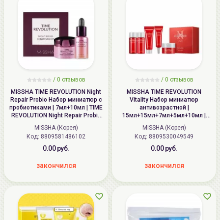
/
0
отзывов
/
0
отзывов
MISSHA TIME REVOLUTION Night
MISSHA TIME REVOLUTION
Repair Probio Набор миниатюр с
Vitality Набор миниатюр
пробиотиками | 7мл+10мл | TIME
антивозрастной |
REVOLUTION Night Repair Probio
15мл+15мл+7мл+5мл+10мл |
Miniature Kit
TIME REVOLUTION Vitality
MISSHA (Корея)
MISSHA (Корея)
Miniature Set
Код: 8809581486102
Код: 8809530049549
0.00 руб.
0.00 руб.
закончился
закончился