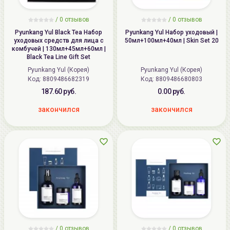
/
0
отзывов
/
0
отзывов
Pyunkang Yul Black Tea Набор
Pyunkang Yul Набор уходовый |
уходовых средств для лица с
50мл+100мл+40мл | Skin Set 20
комбучей | 130мл+45мл+60мл |
Black Tea Line Gift Set
Pyunkang Yul (Корея)
Pyunkang Yul (Корея)
Код: 8809486682319
Код: 8809486680803
187.60 руб.
0.00 руб.
закончился
закончился
/
0
отзывов
/
0
отзывов