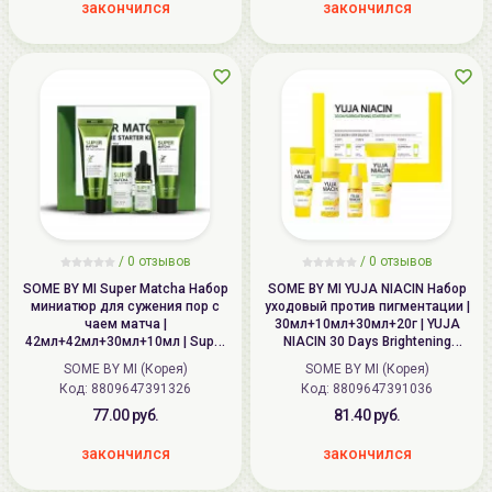
закончился
закончился
/
0
отзывов
/
0
отзывов
SOME BY MI Super Matcha Набор
SOME BY MI YUJA NIACIN Набор
миниатюр для сужения пор с
уходовый против пигментации |
чаем матча |
30мл+10мл+30мл+20г | YUJA
42мл+42мл+30мл+10мл | Super
NIACIN 30 Days Brightening
Matcha Pore Care Starter Kit
Starter Kit
SOME BY MI (Корея)
SOME BY MI (Корея)
Код: 8809647391326
Код: 8809647391036
77.00 руб.
81.40 руб.
закончился
закончился