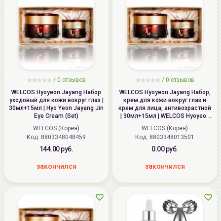
/
0
отзывов
/
0
отзывов
WELCOS Hyoyeon Jayang Набор
WELCOS Hyoyeon Jayang Набор,
уходовый для кожи вокруг глаз |
крем для кожи вокруг глаз и
30мл+15мл | Hyo Yeon Jayang Jin
крем для лица, антивозрастной
Eye Cream (Set)
| 30мл+15мл | WELCOS Hyoyeon
Jayang Eye Cream Gift Set
WELCOS (Корея)
WELCOS (Корея)
Код: 8803348048459
Код: 8803348013501
144.00 руб.
0.00 руб.
закончился
закончился