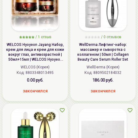
/
1
отзыв
/
0
отзывов
WELCOS Hyoyeon Jayang Набор,
WellDerma Лифтинг-набор:
крем для лица и крем для кожи
массажер и сыворотка с
вокруг глаз, антивозрастной |
коллагеном | 50мл | Collagen
50мл+15мл | WELCOS Hyoyeon
Beauty Care Serum Roller Set
Jayang Cream Special Set
WELCOS (Корея)
WellDerma (Корея)
Код: 8803348013495
Код: 8809502184032
0.00 руб.
186.00 руб.
закончился
закончился