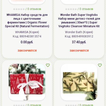
/
0
отзывов
/
0
отзывов
WHAMISA Набор средств для
Wonder Bath Super Vegitoks
лица с цветочными
Набор мини детокс-гелей для
ферментами | Organic Flower
умывания | 30мл*3 | Super
Special Kit (Natural Fermentation)
Vegitoks Cleanser Miniature Kit
WHAMISA (Корея)
Wonder Bath (Корея)
Код: 8809403813574
Код: 8809499083912
0.00 руб.
37.40 руб.
закончился
закончился
/
0
отзывов
/
0
отзывов