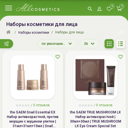
0
0
Наборы косметики для лица
Наборы для лица
Наборы косметики
по умолчанию
36
/
0
отзывов
/
0
отзывов
the SAEM Snail Essential EX
the SAEM TRUE MUSHROOM LX
Набор антивозрастной, против
Набор антивозрастной |
морщин с муцином улитки |
30мл+30мл | TRUE MUSHROOM
31мл+31мл+10мл | Snail
LX Eye Cream Special Set