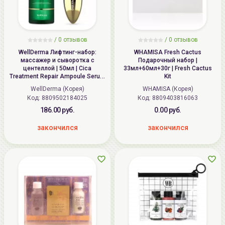
/
0
отзывов
/
0
отзывов
WellDerma Лифтинг-набор:
WHAMISA Fresh Cactus
массажер и сыворотка с
Подарочный набор |
центеллой | 50мл | Cica
33мл+60мл+30г | Fresh Cactus
Treatment Repair Ampoule Serum
Kit
and Roller Set
WellDerma (Корея)
WHAMISA (Корея)
Код: 8809502184025
Код: 8809403816063
186.00 руб.
0.00 руб.
закончился
закончился