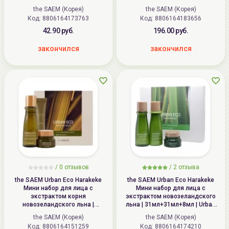
Essential EX Wrinkle Solution
the SAEM (Корея)
the SAEM (Корея)
Special Gift 3 Set
Код: 8806164173763
Код: 8806164183656
42.90 руб.
196.00 руб.
закончился
закончился
/
0
отзывов
/
2
отзыва
the SAEM Urban Eco Harakeke
the SAEM Urban Eco Harakeke
Мини набор для лица с
Мини набор для лица с
экстрактом корня
экстрактом новозеландского
новозеландского льна |
льна | 31мл+31мл+8мл | Urban
31мл+10мл+8мл | Urban Eco
Eco Harakeke Mini 3 Set
the SAEM (Корея)
the SAEM (Корея)
Harakeke Root Mini Set
Код: 8806164151259
Код: 8806164174210