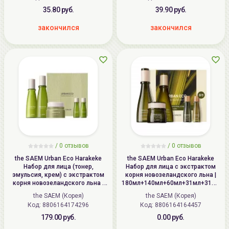
35.80 руб.
39.90 руб.
закончился
закончился
/
0
отзывов
/
0
отзывов
the SAEM Urban Eco Harakeke
the SAEM Urban Eco Harakeke
Набор для лица (тонер,
Набор для лица с экстрактом
эмульсия, крем) с экстрактом
корня новозеландского льна |
корня новозеландского льна |
180мл+140мл+60мл+31мл+31мл
150мл+130мл+50мл+31мл+31мл
| Urban Eco Harakeke Root Skin
the SAEM (Корея)
the SAEM (Корея)
| Urban Eco Harakeke Skin Care 3
Care 3 Set
Код: 8806164174296
Код: 8806164164457
Set
179.00 руб.
0.00 руб.