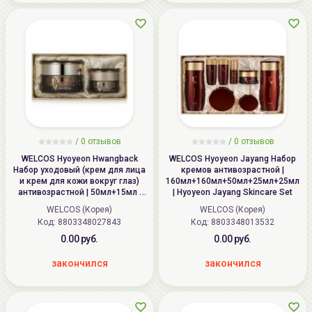
/
0
отзывов
/
0
отзывов
WELCOS Hyoyeon Hwangback
WELCOS Hyoyeon Jayang Набор
Набор уходовый (крем для лица
кремов антивозрастной |
и крем для кожи вокруг глаз)
160мл+160мл+50мл+25мл+25мл+1
антивозрастной | 50мл+15мл |
| Hyoyeon Jayang Skincare Set
Hyoyeon Hwangback Firming
WELCOS (Корея)
WELCOS (Корея)
Cream Set
Код: 8803348027843
Код: 8803348013532
0.00 руб.
0.00 руб.
закончился
закончился