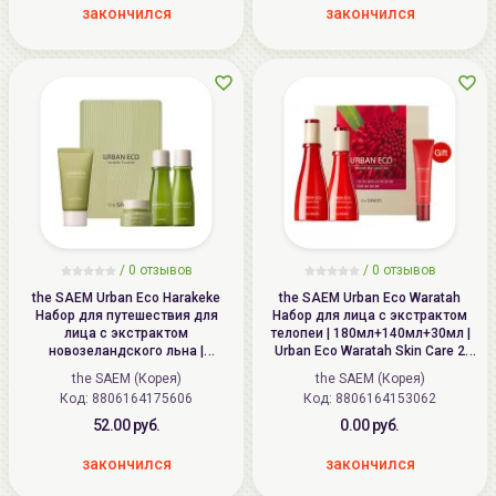
закончился
закончился
/
0
отзывов
/
0
отзывов
the SAEM Urban Eco Harakeke
the SAEM Urban Eco Waratah
Набор для путешествия для
Набор для лица с экстрактом
лица с экстрактом
телопеи | 180мл+140мл+30мл |
новозеландского льна |
Urban Eco Waratah Skin Care 2
31мл+31мл+8мл+25г | Urban Eco
Set
the SAEM (Корея)
the SAEM (Корея)
Harakeke Travel Kit
Код: 8806164175606
Код: 8806164153062
52.00 руб.
0.00 руб.
закончился
закончился