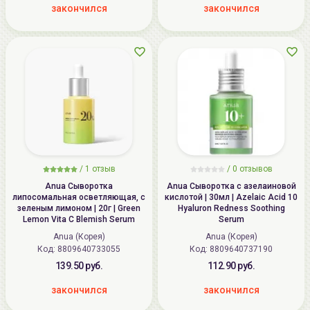
закончился
закончился
/
1
отзыв
/ 0 отзывов
Anua Сыворотка
Anua Сыворотка с азелаиновой
липосомальная осветляющая, с
кислотой | 30мл | Azelaic Acid 10
зеленым лимоном | 20г | Green
Hyaluron Redness Soothing
Lemon Vita C Blemish Serum
Serum
Anua (Корея)
Anua (Корея)
Код:
8809640733055
Код:
8809640737190
139.50 руб.
112.90 руб.
закончился
закончился