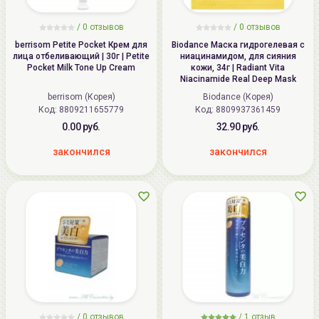
/ 0 отзывов
/ 0 отзывов
berrisom Petite Pocket Крем для
Biodance Маска гидрогелевая с
лица отбеливающий | 30г | Petite
ниацинамидом, для сияния
Pocket Milk Tone Up Cream
кожи, 34г | Radiant Vita
Niacinamide Real Deep Mask
berrisom (Корея)
Biodance (Корея)
Код:
8809211655779
Код:
8809937361459
0.00 руб.
32.90 руб.
закончился
закончился
/ 0 отзывов
/
1
отзыв