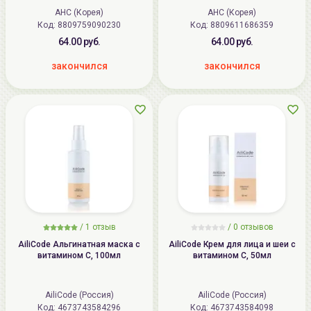
Brightening Ampoule
AHC (Корея)
AHC (Корея)
Код:
8809759090230
Код:
8809611686359
64.00 руб.
64.00 руб.
закончился
закончился
/
1
отзыв
/ 0 отзывов
AiliCode Альгинатная маска с
AiliCode Крем для лица и шеи с
витамином С, 100мл
витамином С, 50мл
AiliCode (Россия)
AiliCode (Россия)
Код:
4673743584296
Код:
4673743584098