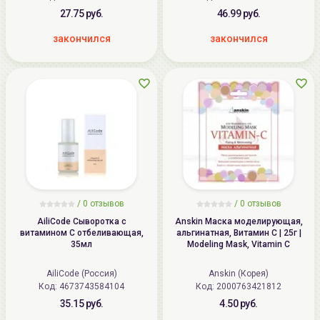
27.75 руб.
46.99 руб.
закончился
закончился
/ 0 отзывов
/ 0 отзывов
AiliCode Сыворотка с
Anskin Маска моделирующая,
витамином С отбеливающая,
альгинатная, Витамин С | 25г |
35мл
Modeling Mask, Vitamin C
AiliCode (Россия)
Anskin (Корея)
Код:
4673743584104
Код:
2000763421812
35.15 руб.
4.50 руб.