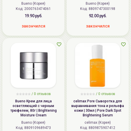
Bueno (Корея)
Bueno (Корея)
Код:
2000763474061
Код:
8809747300198
19.90 руб.
92.00 руб.
закончился
закончился
/ 0 отзывов
/ 0 отзывов
Bueno Крем для лица
celimax Pore Сыворотка для
осветляющий с черным
выравнивания тона и рельефа
трюфелем, 80г | Brightening
кожи | 30мл | Pore Dark Spot
Moisture Cream
Brightening Serum
Bueno (Корея)
celimax (Корея)
Код:
8809109689473
Код:
8809875907412