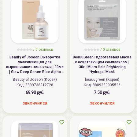
/ 0 отзывов
/ 0 отзывов
Beauty of Joseon Сыворотка
BeauuGreen Гидрогелевая маска
увлажняющая для
с осветляющим комплексом |
выравнивания тона кожи | 30мл
30г | Micro Hole Brightening
| Glow Deep Serum Rice Alpha
Hydrogel Mask
Arbutin
Beauty of Joseon (Корея)
beauugreen (Корея)
Код:
8809738312728
Код:
8809389035526
69.90 руб.
7.50 руб.
закончился
закончился