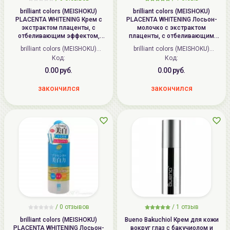
brilliant colors (MEISHOKU)
brilliant colors (MEISHOKU)
PLACENTA WHITENING Крем с
PLACENTA WHITENING Лосьон-
экстрактом плаценты, с
молочко с экстрактом
отбеливающим эффектом,
плаценты, с отбеливающим
Антивозрастной | 50г |
эффектом
brilliant colors (MEISHOKU)
brilliant colors (MEISHOKU)
PLACENTA WHITENING Cream
(высококонцентрированный) |
(Япония)
Код:
(Япония)
Код:
180мл | PLACENTA WHITENING
Lotion
0.00 руб.
0.00 руб.
закончился
закончился
/ 0 отзывов
/
1
отзыв
brilliant colors (MEISHOKU)
Bueno Bakuchiol Крем для кожи
PLACENTA WHITENING Лосьон-
вокруг глаз с бакучиолом и