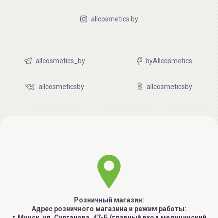
allcosmetics.by
allcosmetics_by
byAllcosmetics
allcosmeticsby
allcosmeticsby
Розничный магазин:
Адрес розничного магазина и режим работы:
г.Минск, ул. Сурганова, 47-Б (главный вход медицинский