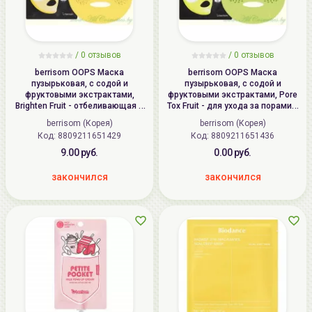
/ 0 отзывов
/ 0 отзывов
berrisom OOPS Маска
berrisom OOPS Маска
пузырьковая, с содой и
пузырьковая, с содой и
фруктовыми экстрактами,
фруктовыми экстрактами, Pore
Brighten Fruit - отбеливающая и
Tox Fruit - для ухода за порами и
выравнивающая тон кожи |
повышения эластичности кожи |
berrisom (Корея)
berrisom (Корея)
18мл | OOPS Soda Bubble Mask,
18мл | OOPS Soda Bubble Mask,
Код:
8809211651429
Код:
8809211651436
Brighten Fruit
Pore Tox Fruit
9.00 руб.
0.00 руб.
закончился
закончился