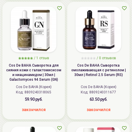
/
1
отзыв
/ 0 отзывов
Cos De BAHA Сыворотка для
Cos De BAHA Сыворотка
сияния кожи с галактомисисом
омолаживающая с ретинолом |
и ниацинамидом | 30мл |
30мл | Retinol 2.5 Serum (RS)
Galactomyces 94 Serum (GN)
Cos De BAHA (Корея)
Cos De BAHA (Корея)
Код:
8809240318065
Код:
8809240311677
59.90 руб.
63.50 руб.
закончился
закончился