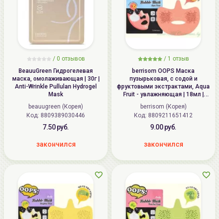
/ 0 отзывов
/
1
отзыв
BeauuGreen Гидрогелевая
berrisom OOPS Маска
маска, омолаживающая | 30г |
пузырьковая, с содой и
Anti-Wrinkle Pullulan Hydrogel
фруктовыми экстрактами, Aqua
Mask
Fruit - увлажняющая | 18мл |
OOPS Soda Bubble Mask, Aqua
beauugreen (Корея)
berrisom (Корея)
Fruit
Код:
8809389030446
Код:
8809211651412
7.50 руб.
9.00 руб.
закончился
закончился