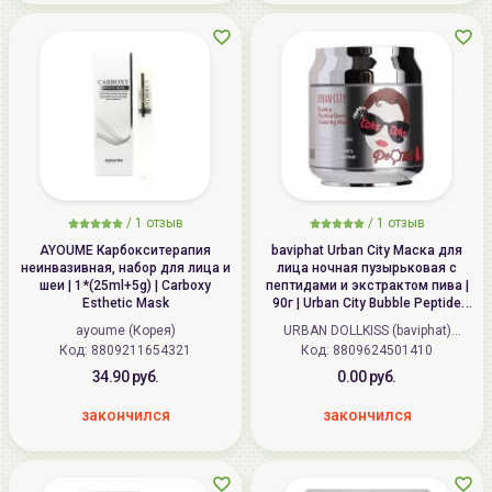
/
1
отзыв
/
1
отзыв
AYOUME Карбокситерапия
baviphat Urban City Маска для
неинвазивная, набор для лица и
лица ночная пузырьковая с
шеи | 1*(25ml+5g) | Carboxy
пептидами и экстрактом пива |
Esthetic Mask
90г | Urban City Bubble Peptide
Beer Sleeping Mask
ayoume (Корея)
URBAN DOLLKISS (baviphat)
Код:
8809211654321
Код:
8809624501410
(Корея)
34.90 руб.
0.00 руб.
закончился
закончился