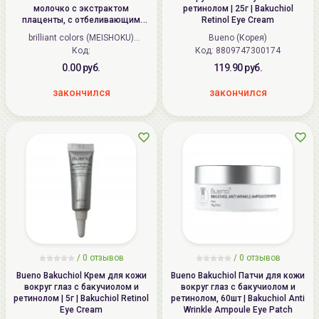
молочко с экстрактом
ретинолом | 25г | Bakuchiol
плаценты, с отбеливающим
Retinol Eye Cream
эффектом | 395мл | PLACENTA
brilliant colors (MEISHOKU)
Bueno (Корея)
WHITENING Lotion
(Япония)
Код:
Код:
8809747300174
0.00 руб.
119.90 руб.
закончился
закончился
/ 0 отзывов
/ 0 отзывов
Bueno Bakuchiol Крем для кожи
Bueno Bakuchiol Патчи для кожи
вокруг глаз с бакучиолом и
вокруг глаз с бакучиолом и
ретинолом | 5г | Bakuchiol Retinol
ретинолом, 60шт | Bakuchiol Anti
Eye Cream
Wrinkle Ampoule Eye Patch