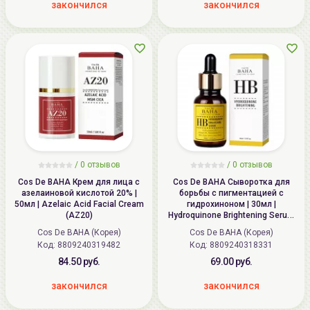
закончился
закончился
/ 0 отзывов
/ 0 отзывов
Cos De BAHA Крем для лица с
Cos De BAHA Сыворотка для
азелаиновой кислотой 20% |
борьбы с пигментацией с
50мл | Azelaic Acid Facial Cream
гидрохиноном | 30мл |
(AZ20)
Hydroquinone Brightening Serum
(HB)
Cos De BAHA (Корея)
Cos De BAHA (Корея)
Код:
8809240319482
Код:
8809240318331
84.50 руб.
69.00 руб.
закончился
закончился