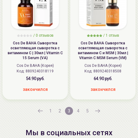
/ 0 отзывов
/
1
отзыв
Cos De BAHA Сыворотка
Cos De BAHA Сыворотка
осветляющая сыворотка с
осветляющая сыворотка с
витамином С | 30мл | Vitamin C
витамином С и MSM | 30мл |
15 Serum (VA)
Vitamin C MSM Serum (VM)
Cos De BAHA (Корея)
Cos De BAHA (Корея)
Код:
8809240318119
Код:
8809240318508
54.90 руб.
64.90 руб.
закончился
закончился
1
2
3
4
5
Мы в социальных сетях