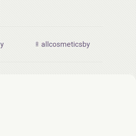
by
allcosmeticsby