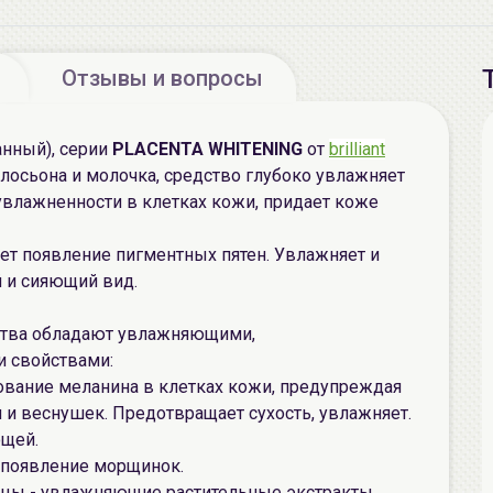
Отзывы и вопросы
нный), серии
PLACENTA WHITENING
от
brilliant
лосьона и молочка, средство глубоко увлажняет
влажненности в клетках кожи, придает коже
ет появление пигментных пятен. Увлажняет и
й и сияющий вид.
ства обладают увлажняющими,
 свойствами:
зование меланина в клетках кожи, предупреждая
и веснушек. Предотвращает сухость, увлажняет.
ющей.
т появление морщинок.
цы - увлажняющие растительные экстракты,