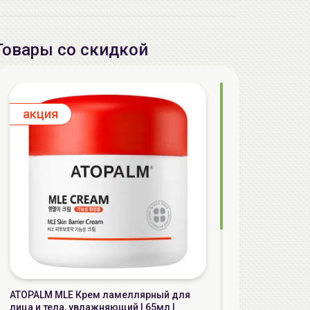
Товары со скидкой
aкция
ATOPALM MLE Крем ламеллярный для
лица и тела, увлажняющий | 65мл |