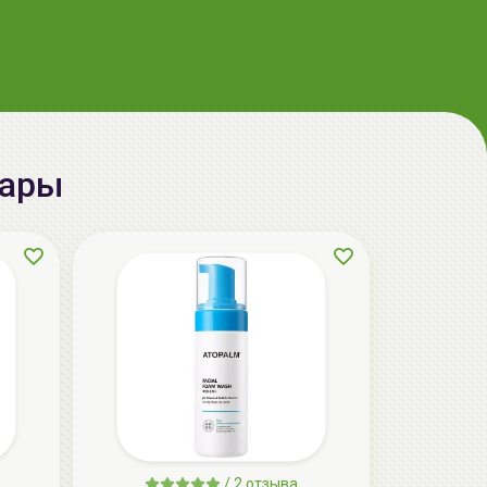
57.00 руб.
64.90 руб.
-12%
aкция
вары
RUBELLI BEAUTY FACE Набор масок +
бандаж для подтяжки овала лица |
7*20мл | Beauty Face
95.90 руб.
124.00 руб.
-22%
/
2 отзыва