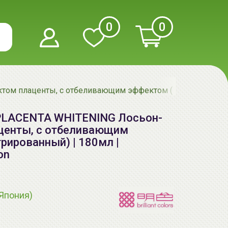
0
0
рактом плаценты, с отбеливающим эффектом (высококонце
U) PLACENTA WHITENING Лосьон-
центы, с отбеливающим
ированный) | 180мл |
on
(Япония)