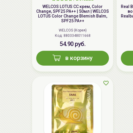
WELCOS LOTUS СС крем, Color
Real 
Change, SPF25 PA++ | 50мл | WELCOS
во
LOTUS Color Change Blemish Balm,
Realba
SPF25 PA++
WELCOS (Корея)
Код: 8803348011668
54.90 руб.
в корзину