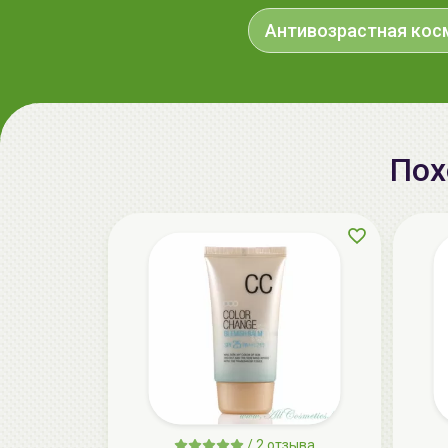
Антивозрастная кос
Пох
/
2 отзыва