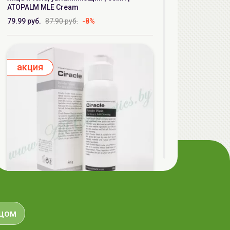
ATOPALM MLE Cream
79.99 руб.
87.90 руб.
-8%
aкция
Ciracle Пудра энзимная для умывания,
для глубокого и мягкого очищения | 60г |
ицом
Powder Wash