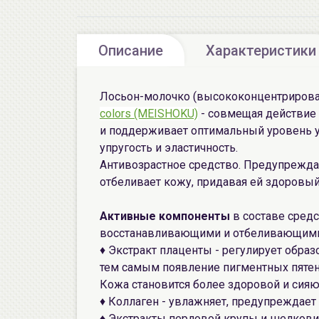
Описание
Характеристики
Лосьон-молочко (высококонцентрирова
colors (MEISHOKU)
- совмещая действие 
и поддерживает оптимальный уровень у
упругость и эластичность.
Антивозрастное средство. Предупрежда
отбеливает кожу, придавая ей здоровы
Активные компоненты
в составе сред
восстанавливающими и отбеливающими
♦ Экстракт плаценты - регулирует обра
тем самым появление пигментных пятен 
Кожа становится более здоровой и сия
♦ Коллаген - увлажняет, предупреждае
♦ Экстракты перловой крупы и шелкови