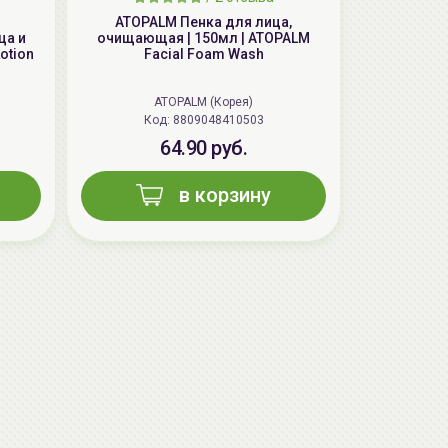
ATOPALM Пенка для лица,
ца и
очищающая | 150мл | ATOPALM
otion
Facial Foam Wash
aкция
ATOPALM (Корея)
Код: 8809048410503
64.90 руб.
в корзину
AiliCode Бальзам для волос
увлажняющий, 250мл
19.99 руб.
27.38 руб.
-26%