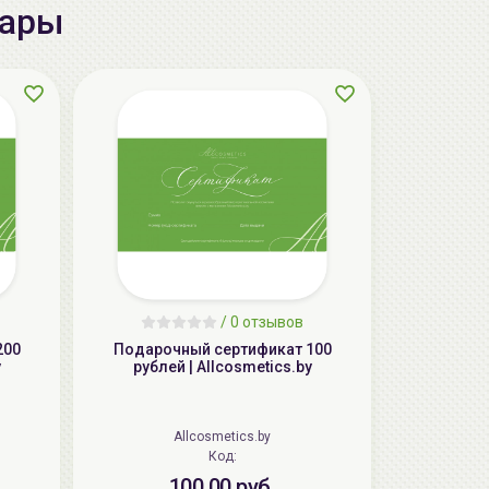
вары
AiliCode Гель-масло для душа Сочная
вишня, 250мл
/
0 отзывов
19.99 руб.
25.53 руб.
-21%
200
Подарочный сертификат 100
y
рублей | Allcosmetics.by
aкция
Allcosmetics.by
Код:
100.00 руб.