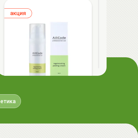
aкция
AiliCode Восстанавливающий крем-
пилинг для лица, 50мл
метика
24.90 руб.
49.95 руб.
-50%
aкция