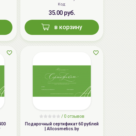
Код:
35.00 руб.
в корзину
AiliCode Набор для тела Нежная кожа
(Спрей-лосьон для тела 150мл, Гель-
масло для душа 250мл)
25.00 руб.
36.63 руб.
-31%
/
0 отзывов
400
Подарочный сертификат 60 рублей
y
| Allcosmetics.by