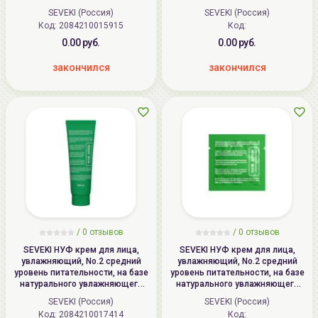
| NMF Face Moisturizer
NMF Face Moisturizer
SEVEKI (Россия)
SEVEKI (Россия)
Код: 2084210015915
Код:
0.00 руб.
0.00 руб.
закончился
закончился
/
0 отзывов
/
0 отзывов
SEVEKI НУФ крем для лица,
SEVEKI НУФ крем для лица,
увлажняющий, No.2 средний
увлажняющий, No.2 средний
уровень питательности, на базе
уровень питательности, на базе
натурального увлажняющего
натурального увлажняющего
фактора | 100мл | NMF Face
фактора | 3.5мл | NMF Face
SEVEKI (Россия)
SEVEKI (Россия)
Moisturizer
Moisturizer
Код: 2084210017414
Код: