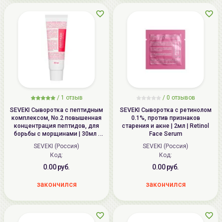
/
1 отзыв
/
0 отзывов
SEVEKI Сыворотка с пептидным
SEVEKI Сыворотка с ретинолом
комплексом, No.2 повышенная
0.1%, против признаков
концентрация пептидов, для
старения и акне | 2мл | Retinol
борьбы c морщинами | 30мл |
Face Serum
Anti-Wrinkle Face Serum With
SEVEKI (Россия)
SEVEKI (Россия)
Peptide Complex
Код:
Код:
0.00 руб.
0.00 руб.
закончился
закончился