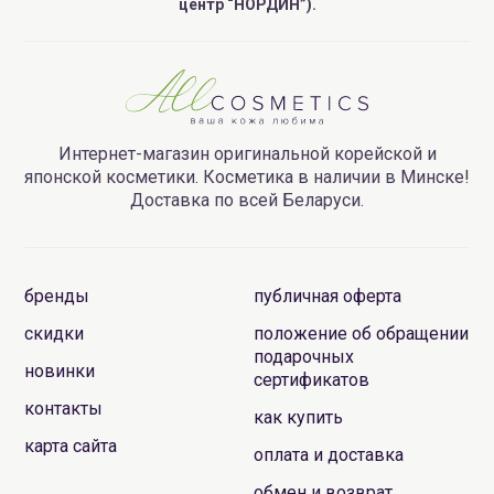
поддерживают тонус кожи;
центр “НОРДИН”).
гиалуроновая кислота — увлажняет, препятствует
снижению уровня увлажненности кожи,
выравнивает мелкие морщины, выравнивает тон
кожи;
БХА кислоты — отшелушивают омертвевшие клетки
Интернет-магазин оригинальной корейской и
кожи, стимулируют обновление клеток кожи,
японской косметики. Косметика в наличии в Минске!
помогают бороться с черными точками, эффективны
Доставка по всей Беларуси.
против акне.
Купить косметику SEVEKI в Минске или узнать цены Вы
всегда сможете как в нашем интернет-магазине, так и в
бренды
публичная оферта
наших розничных магазинах, здесь-же Вы можете
скидки
положение об обращении
получить полноценную профессиональную
подарочных
консультацию.
новинки
сертификатов
контакты
как купить
карта сайта
оплата и доставка
обмен и возврат