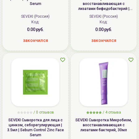
Serum
восстанавливающая с
лизатами бифидобактерий |
3.5мл | Probiotic Face Serum
SEVEKI (Россия)
SEVEKI (Россия)
Код:
Код:
0.00 руб.
0.00 руб.
закончился
закончился
/
0 отзывов
/
4 отзыва
SEVEKI Сыворотка для лица с
SEVEKI Сыворотка Микробиом,
цинком, себорегулирующая |
восстанавливающая с
3.5мл | Sebum Control Zinc Face
лизатами бактерий, 30мл
Serum