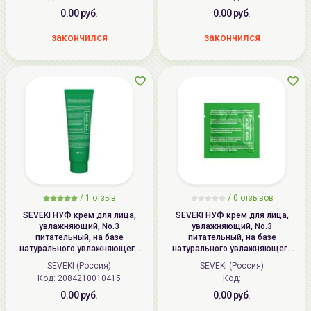
0.00 руб.
0.00 руб.
закончился
закончился
/
1 отзыв
/
0 отзывов
SEVEKI НУФ крем для лица,
SEVEKI НУФ крем для лица,
увлажняющий, No.3
увлажняющий, No.3
питательный, на базе
питательный, на базе
натурального увлажняющего
натурального увлажняющего
фактора | 100мл | NMF Face
фактора | 3.5мл | NMF Face
SEVEKI (Россия)
SEVEKI (Россия)
Moisturizer
Moisturizer
Код: 2084210010415
Код:
0.00 руб.
0.00 руб.