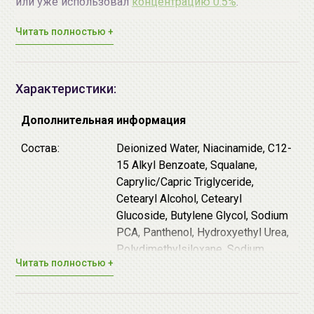
или уже использовал
концентрацию 0.5%
.
Содержит ретинол в двух формах:
Читать полностью +
инкапсулированный в липосомы и свободный,
стабилизированный антиоксидантами.
Разглаживает морщины.
Ретинол
- один из
Характеристики:
самых эффективных антивозрастных
ингредиентов. Он усиливает выработку
Дополнительная информация
коллагена и предотвращают его разрушение,
ингибируя особые ферменты, расщепляющие
Состав:
Deionized Water, Niacinamide, C12-
коллаген, - матриксные металлопротеиназы:
15 Alkyl Benzoate, Squalane,
коллагеназу, желатиназу и стромелизин.
Caprylic/Capric Triglyceride,
Укрепляет кожу и делает ее более упругой.
Cetearyl Alcohol, Cetearyl
Ретинол ускоряет регенерацию: старые клетки
Glucoside, Butylene Glycol, Sodium
быстрее отмирают, уступая место новым и
PCA, Panthenol, Hydroxyethyl Urea,
здоровым, и кожа становится гладкой, упругой,
Polydimethylsiloxane, Sodium
Читать полностью +
подтянутой. Кроме того, активизируется
Acrylate/Sodium Acryloyldimethyl
пролиферация клеток - их становится больше, за
Taurate Copolymer, Phenoxyethanol,
счет чего эпидермис утолщается и крепнет.
Ethylhexylglycerin, Retinol,