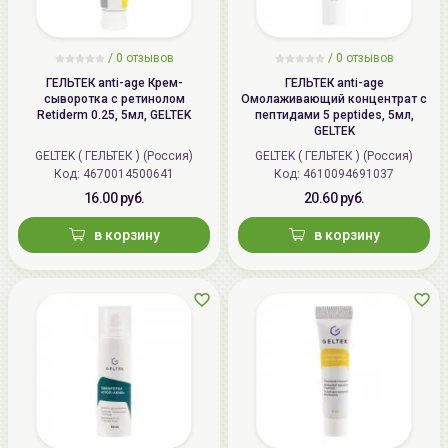
/
0 отзывов
/
0 отзывов
ГЕЛЬТЕК anti-age Крем-
ГЕЛЬТЕК anti-age
сыворотка с ретинолом
Омолаживающий концентрат с
Retiderm 0.25, 5мл, GELTEK
пептидами 5 peptides, 5мл,
GELTEK
GELTEK ( ГЕЛЬТЕК ) (Россия)
GELTEK ( ГЕЛЬТЕК ) (Россия)
Код: 4670014500641
Код: 4610094691037
16.00 руб.
20.60 руб.
в корзину
в корзину