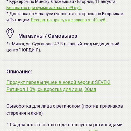
* Курьером по Минску: ближайшая - Вторник, 11 августа.
Бесплатно при сумме заказа от 99 руб.
* Доставка по Беларуси (Белпочта): отправка по Вторникам
и Пятницам.
Бесплатно при сумме заказа от 49 руб.
Магазины / Самовывоз
* г.Минск, ул. Сурганова, 47-Б (главный вход медицинский
центр “НОРДИН”).
Описание:
Продукт перевыпущен в новой версии: SEVEKI
Ретинол 1.0%, сыворотка для лица, 30мл
Сыворотка для лица с ретинолом (против признаков
старения и акне).
1.0% для тех кто около года пользуется ретиноидами