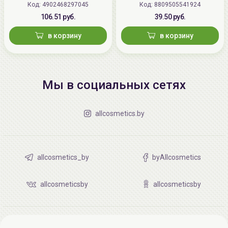
Код: 4902468297045
(Япония)
Код: 8809505541924
Skin Care UV Base SPF 49 PA+++
106.51 руб.
39.50 руб.
в корзину
в корзину
Мы в социальных сетях
allcosmetics.by
allcosmetics_by
byAllcosmetics
allcosmeticsby
allcosmeticsby