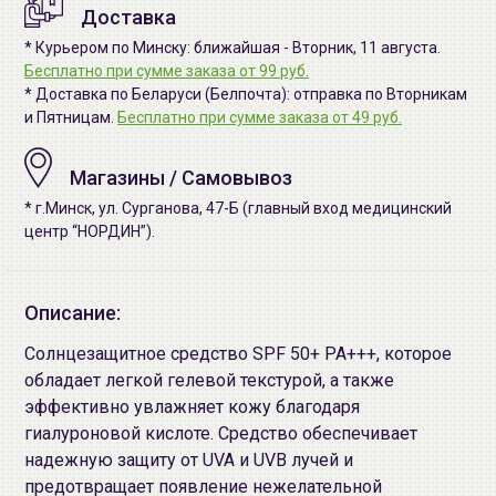
Доставка
* Курьером по Минску: ближайшая - Вторник, 11 августа.
Бесплатно при сумме заказа от 99 руб.
* Доставка по Беларуси (Белпочта): отправка по Вторникам
и Пятницам.
Бесплатно при сумме заказа от 49 руб.
Магазины / Самовывоз
* г.Минск, ул. Сурганова, 47-Б (главный вход медицинский
центр “НОРДИН”).
Описание:
Солнцезащитное средство SPF 50+ PA+++, которое
обладает легкой гелевой текстурой, а также
эффективно увлажняет кожу благодаря
гиалуроновой кислоте. Средство обеспечивает
надежную защиту от UVA и UVB лучей и
предотвращает появление нежелательной