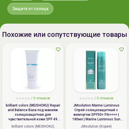
Защита от солнца
Срок годности:
дату окончания срока годности
смотрите на упаковке (гггг.мм)
Производитель:
[Deoproce] "GREENCOS Co., Ltd.",
Похожие или сопутствующие товары
Республика Корея, Republic of
Korea, Samjak-ro 163 beon-gil 62,
Bucheon-si, Gyeonggi-do
Импортер в
ИП Мигаль Наталья Петровна,
Беларусь:
УНП 192179286, Беларусь,
220020 Минск, ул.Радужная 4/1-
136. www.allcosmetics.by, E-mail:
info@allcosmetics.by,
тел.:+375296131336
/
0 отзывов
/
0 отзывов
brilliant colors (MEISHOKU) Repair
JMsolution Marine Luminous
and Balance База под макияж
Спрей солнцезащитный с
солнцезащитная для
жемчугом SPF50+ PA++++ |
чувствительной кожи SPF 49
180мл | Marine Luminous Sun
PA+++, Восстановление и
Spray Pearl SPF 50+ PA++++
brilliant colors (MEISHOKU)
JMsolution (Корея)
баланс | 40г | Repair and Balance