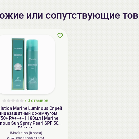
ожие или сопутствующие то
/
0 отзывов
lution Marine Luminous Спрей
лнцезащитный с жемчугом
50+ PA++++ | 180мл | Marine
nous Sun Spray Pearl SPF 50+
PA++++
JMsolution (Корея)
Код: 8809505541924