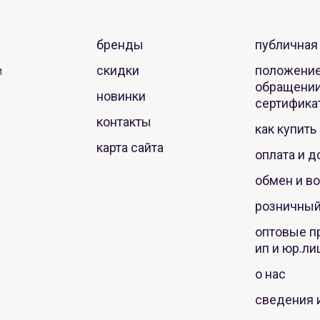
бренды
публичная
скидки
положение
и
обращении
новинки
сертифика
контакты
как купить
карта сайта
оплата и д
обмен и во
розничный
оптовые п
ип и юр.ли
о нас
сведения 