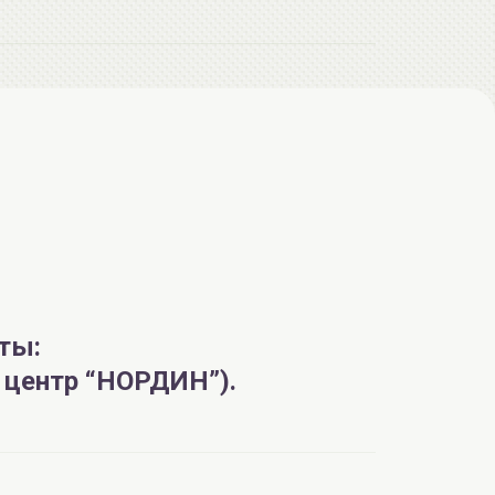
AiliCode Восстанавливающий крем-
пилинг для лица, 50мл
24.90 руб.
49.95 руб.
-50%
ты:
й центр “НОРДИН”).