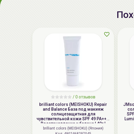
Пох
/
0 отзывов
brilliant colors (MEISHOKU) Repair
JMso
and Balance База под макияж
со
солнцезащитная для
SPF
чувствительной кожи SPF 49 PA+++,
Lumi
Восстановление и баланс | 40г |
Repair and Balance Skin Care UV
brilliant colors (MEISHOKU) (Япония)
Base SPF 49 PA+++
Код: 4902468297045