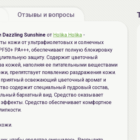
Отзывы и вопросы
и
Dazzling Sunshine
от
Holika Holika
-
ты кожи от ультрафиолетовых и солнечных
PF50+ PA+++, обеспечивает полную блокировку
 длительную защиту. Содержит цветочный
за кожей, наполняя ее питательными веществами
жи, препятствует появлению раздражения кожи.
у, приятный освежающий цветочный аромат и
тво содержит специальный пудровый состав,
льный бархатный вид. Средство оказывает
эффекты. Средство обеспечивает комфортное
липкости.
кожи.
чик, чтобы средство смешалось. Распылите