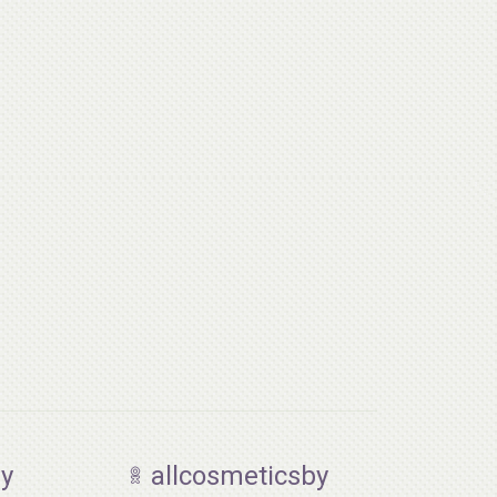
aкция
AiliCode Бальзам для волос
увлажняющий, 250мл
19.99 руб.
27.38 руб.
-26%
by
allcosmeticsby
aкция