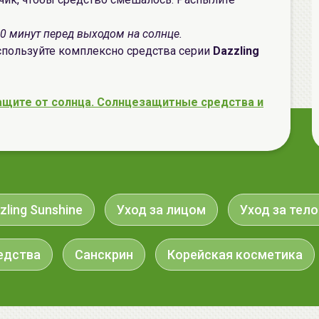
20 минут перед выходом на солнце.
пользуйте комплексно средства серии
Dazzling
ащите от солнца. Солнцезащитные средства и
zling Sunshine
Уход за лицом
Уход за тел
едства
Санскрин
Корейская косметика