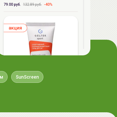
79.00 руб.
132.89 руб.
-40%
aкция
ом
SunScreen
ГЕЛЬТЕК Sport Спортивный
солнцезащитный гель SPF30, 50мл,
GELTEK
89.99 руб.
155.69 руб.
-42%