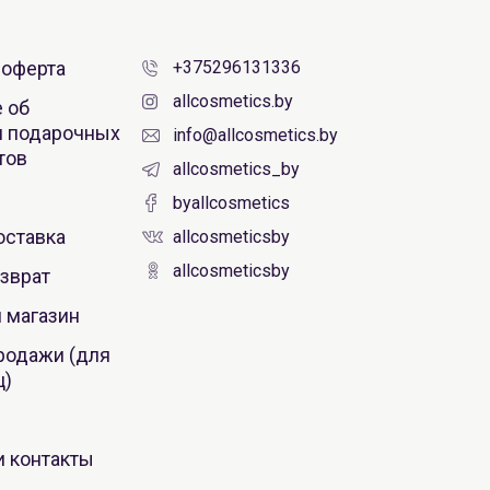
 оферта
+375296131336
allcosmetics.by
 об
 подарочных
info@allcosmetics.by
тов
allcosmetics_by
byallcosmetics
оставка
allcosmeticsby
allcosmeticsby
зврат
 магазин
родажи (для
ц)
и контакты