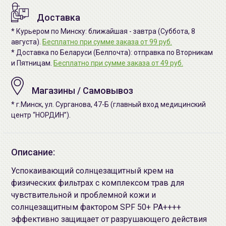
Доставка
* Курьером по Минску: ближайшая - завтра (Суббота, 8
августа).
Бесплатно при сумме заказа от 99 руб.
* Доставка по Беларуси (Белпочта): отправка по Вторникам
и Пятницам.
Бесплатно при сумме заказа от 49 руб.
Магазины / Самовывоз
* г.Минск, ул. Сурганова, 47-Б (главный вход медицинский
центр “НОРДИН”).
Описание:
Успокаивающий солнцезащитный крем на
физических фильтрах с комплексом трав для
чувствительной и проблемной кожи и
солнцезащитным фактором SPF 50+ PA++++
эффективно защищает от разрушающего действия