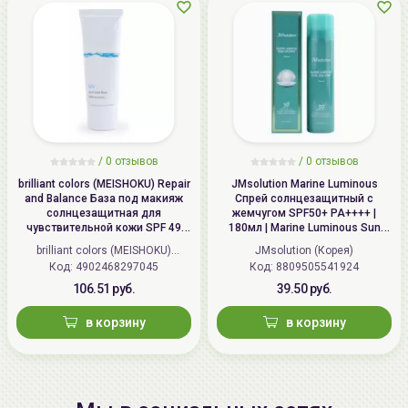
/
0 отзывов
/
0 отзывов
brilliant colors (MEISHOKU) Repair
JMsolution Marine Luminous
and Balance База под макияж
Спрей солнцезащитный с
солнцезащитная для
жемчугом SPF50+ PA++++ |
чувствительной кожи SPF 49
180мл | Marine Luminous Sun
PA+++, Восстановление и
Spray Pearl SPF 50+ PA++++
brilliant colors (MEISHOKU)
JMsolution (Корея)
баланс | 40г | Repair and Balance
Код: 4902468297045
(Япония)
Код: 8809505541924
Skin Care UV Base SPF 49 PA+++
106.51 руб.
39.50 руб.
в корзину
в корзину