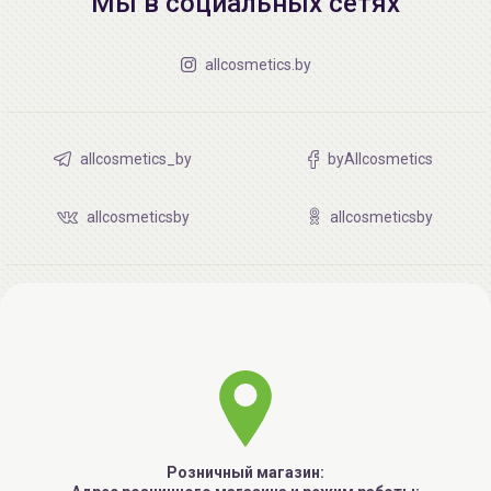
Мы в социальных сетях
allcosmetics.by
allcosmetics_by
byAllcosmetics
allcosmeticsby
allcosmeticsby
Розничный магазин: