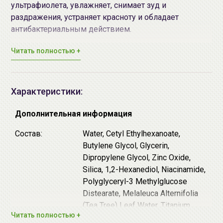
ультрафиолета, увлажняет, снимает зуд и
раздражения, устраняет красноту и обладает
антибактериальным действием.
Читать полностью +
Основные действующие компоненты:
Экстракт центеллы азиатской - стимулирует
выработку и обновление собственных
коллагеновых волокон, увеличивает плотность
Характеристики:
и эластичность тканей. Способствует
регенерации клеток, регулирует гидролипидный
Дополнительная информация
баланс. Обладает ранозаживляющим действием,
Состав:
Water, Cetyl Ethylhexanoate,
помогает убирать рубцы и пигментные пятна.
Butylene Glycol, Glycerin,
Выравнивает цвет лица, борется с куперозом.
Dipropylene Glycol, Zinc Oxide,
Экстракт чайного дерева - успокаивает кожу и
Silica, 1,2-Hexanediol, Niacinamide,
обладает антисептическим действием,
Polyglyceryl-3 Methylglucose
контролирует выработку кожного сала,
Distearate, Melaleuca Alternifolia
восстанавливает водно-жировой баланс,
(Tea Tree) Leaf Water, Titanium
помогает в борьбе с воспалениями, акне и
Читать полностью +
Dioxide(CI 77891), Sodium
другими несовершенствами кожи.