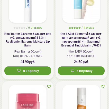
/
0 отзывов
/
1 отзыв
Real Barrier Extreme Бальзам для
the SAEM Saemmul Бальзам-
губ, увлажняющий | 3.3г |
тинт увлажняющий для губ,
Realbarrier Extreme Moisture Lip
прозрачный | 4г | Saemmul
Balm
Essential Tint Lipbalm , WH01
Real Barrier (Корея)
the SAEM (Корея)
Код: 8809723786589
Код: 8806164168851
44.90 руб.
24.50 руб.
в корзину
в корзину