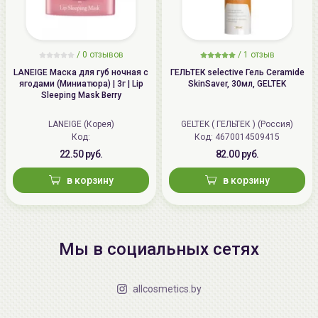
/
0 отзывов
/
1 отзыв
LANEIGE Маска для губ ночная с
ГЕЛЬТЕК selective Гель Ceramide
ягодами (Миниатюра) | 3г | Lip
SkinSaver, 30мл, GELTEK
Sleeping Mask Berry
LANEIGE (Корея)
GELTEK ( ГЕЛЬТЕК ) (Россия)
Код:
Код: 4670014509415
22.50 руб.
82.00 руб.
в корзину
в корзину
Мы в социальных сетях
allcosmetics.by