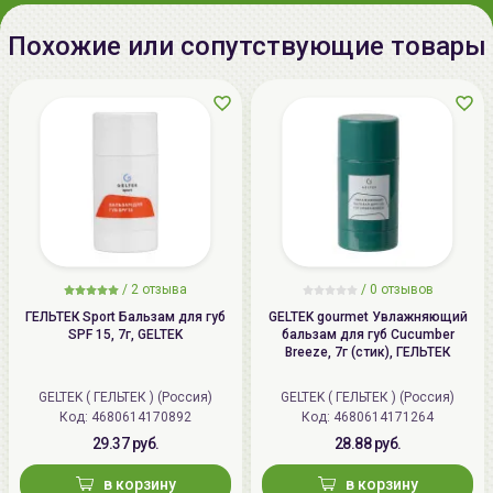
info@allcosmetics.by,
тел.:+375296131336
Похожие или сопутствующие товары
/
2 отзыва
/
0 отзывов
ГЕЛЬТЕК Sport Бальзам для губ
GELTEK gourmet Увлажняющий
SPF 15, 7г, GELTEK
бальзам для губ Cucumber
Breeze, 7г (стик), ГЕЛЬТЕК
GELTEK ( ГЕЛЬТЕК ) (Россия)
GELTEK ( ГЕЛЬТЕК ) (Россия)
Код: 4680614170892
Код: 4680614171264
29.37 руб.
28.88 руб.
в корзину
в корзину