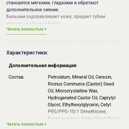
становятся мягкими, гладкими и обретают
дополнительное сияние.
Бальзам оздоравливает кожу, придает губам
красивый объем и блеск.
Читать полностью +
Способ применения:
наносите бальзам на губы в
течение дня по мере необходимости.
Характеристики:
Дополнительная информация
Состав:
Petrolatum, Mineral Oil, Ceresin,
Ricinus Communis (Castor) Seed
Oil, Microcrystalline Wax,
Hydrogenated Castor Oil, Caprylyl
Glycol, Ethylhexylglycerin, Cetyl
PEG/PPG-10/1 Dimethicone,
Butyrospermum Parkii (Shea) Butter,
Читать полностью +
Persea Gratissima (Avocado) Fruit