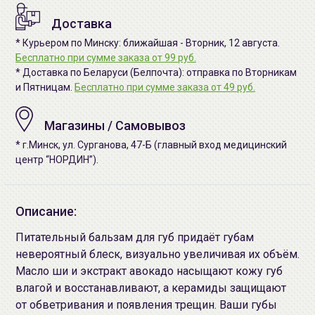
Доставка
* Курьером по Минску: ближайшая - Вторник, 12 августа.
Бесплатно при сумме заказа от 99 руб.
* Доставка по Беларуси (Белпочта): отправка по Вторникам
и Пятницам.
Бесплатно при сумме заказа от 49 руб.
Магазины / Самовывоз
* г.Минск, ул. Сурганова, 47-Б (главный вход медицинский
центр “НОРДИН”).
Описание:
Питательный бальзам для губ придаёт губам
невероятный блеск, визуально увеличивая их объём.
Масло ши и экстракт авокадо насыщают кожу губ
влагой и восстанавливают, а керамиды защищают
от обветривания и появления трещин. Ваши губы