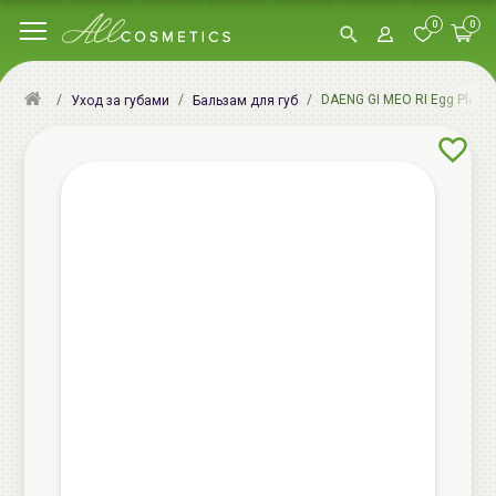
0
0
DAENG GI MEO RI Egg Planet
Уход за губами
Бальзам для губ