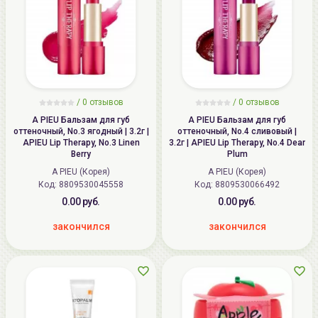
/ 0 отзывов
/ 0 отзывов
A PIEU Бальзам для губ
A PIEU Бальзам для губ
оттеночный, No.3 ягодный | 3.2г |
оттеночный, No.4 сливовый |
APIEU Lip Therapy, No.3 Linen
3.2г | APIEU Lip Therapy, No.4 Dear
Berry
Plum
A PIEU (Корея)
A PIEU (Корея)
Код:
8809530045558
Код:
8809530066492
0.00 руб.
0.00 руб.
закончился
закончился