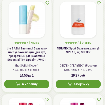
/
1
отзыв
/
2
отзыва
the SAEM Saemmul Бальзам-
ГЕЛЬТЕК Sport Бальзам для губ
тинт увлажняющий для губ,
SPF 15, 7г, GELTEK
прозрачный | 4г | Saemmul
Essential Tint Lipbalm , WH01
the SAEM (Корея)
GELTEK ( ГЕЛЬТЕК ) (Россия)
Код:
8806164168851
Код:
4680614170892
24.50 руб.
29.37 руб.
в корзину
в корзину