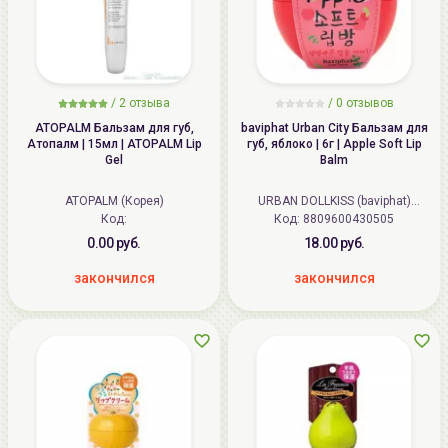
/
2
отзыва
/ 0 отзывов
ATOPALM Бальзам для губ,
baviphat Urban City Бальзам для
Атопалм | 15мл | ATOPALM Lip
губ, яблоко | 6г | Apple Soft Lip
Gel
Balm
ATOPALM (Корея)
URBAN DOLLKISS (baviphat)
Код:
Код:
8809600430505
(Корея)
0.00 руб.
18.00 руб.
закончился
закончился