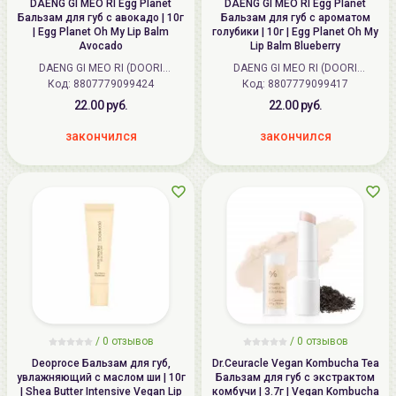
DAENG GI MEO RI Egg Planet
DAENG GI MEO RI Egg Planet
Бальзам для губ с авокадо | 10г
Бальзам для губ с ароматом
| Egg Planet Oh My Lip Balm
голубики | 10г | Egg Planet Oh My
Avocado
Lip Balm Blueberry
DAENG GI MEO RI (DOORI
DAENG GI MEO RI (DOORI
Код:
Cosmetics) (Корея)
8807779099424
Код:
Cosmetics) (Корея)
8807779099417
22.00 руб.
22.00 руб.
закончился
закончился
/ 0 отзывов
/ 0 отзывов
Deoproce Бальзам для губ,
Dr.Ceuracle Vegan Kombucha Tea
увлажняющий с маслом ши | 10г
Бальзам для губ с экстрактом
| Shea Butter Intensive Vegan Lip
комбучи | 3.7г | Vegan Kombucha