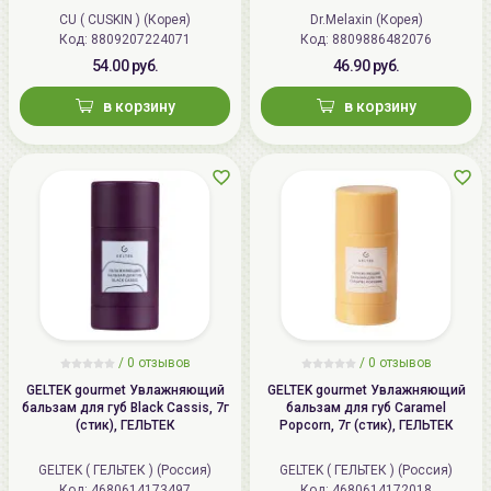
Serum
CU ( CUSKIN ) (Корея)
Dr.Melaxin (Корея)
Код:
8809207224071
Код:
8809886482076
54.00 руб.
46.90 руб.
в корзину
в корзину
/ 0 отзывов
/ 0 отзывов
GELTEK gourmet Увлажняющий
GELTEK gourmet Увлажняющий
бальзам для губ Black Cassis, 7г
бальзам для губ Caramel
(стик), ГЕЛЬТЕК
Popcorn, 7г (стик), ГЕЛЬТЕК
GELTEK ( ГЕЛЬТЕК ) (Россия)
GELTEK ( ГЕЛЬТЕК ) (Россия)
Код:
4680614173497
Код:
4680614172018