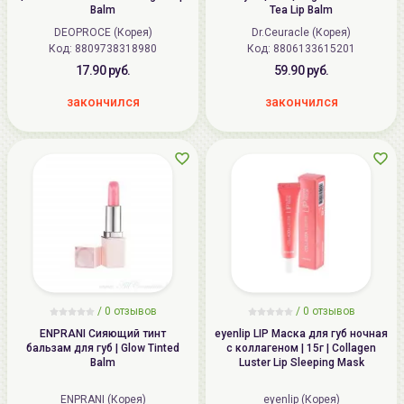
Balm
Tea Lip Balm
DEOPROCE (Корея)
Dr.Ceuracle (Корея)
Код:
8809738318980
Код:
8806133615201
17.90 руб.
59.90 руб.
закончился
закончился
/ 0 отзывов
/ 0 отзывов
ENPRANI Сияющий тинт
eyenlip LIP Маска для губ ночная
бальзам для губ | Glow Tinted
с коллагеном | 15г | Collagen
Balm
Luster Lip Sleeping Mask
ENPRANI (Корея)
eyenlip (Корея)