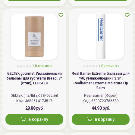
/ 0 отзывов
/ 0 отзывов
GELTEK gourmet Увлажняющий
Real Barrier Extreme Бальзам для
бальзам для губ Warm Bread, 7г
губ, увлажняющий | 3.3г |
(стик), ГЕЛЬТЕК
Realbarrier Extreme Moisture Lip
Balm
GELTEK ( ГЕЛЬТЕК ) (Россия)
Real Barrier (Корея)
Код:
4680614174517
Код:
8809723786589
28.88 руб.
44.90 руб.
в корзину
в корзину