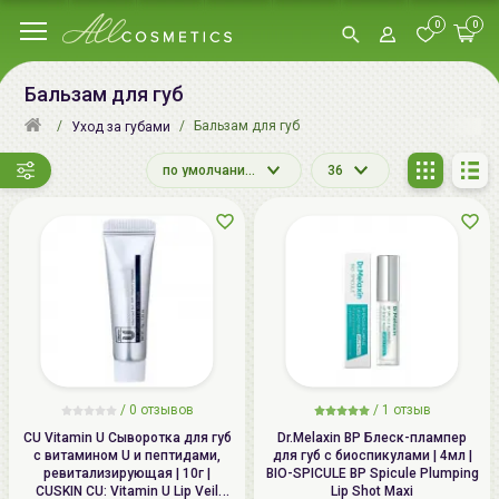
0
0
Бальзам для губ
Бальзам для губ
Уход за губами
по умолчанию
36
/ 0 отзывов
/
1
отзыв
CU Vitamin U Сыворотка для губ
Dr.Melaxin BP Блеск-плампер
с витамином U и пептидами,
для губ с биоспикулами | 4мл |
ревитализирующая | 10г |
BIO-SPICULE BP Spicule Plumping
CUSKIN CU: Vitamin U Lip Veil
Lip Shot Maxi