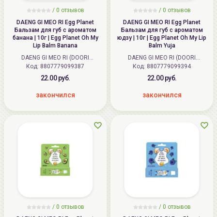
/ 0 отзывов
/ 0 отзывов
DAENG GI MEO RI Egg Planet
DAENG GI MEO RI Egg Planet
Бальзам для губ c ароматом
Бальзам для губ c ароматом
банана | 10г | Egg Planet Oh My
юдзу | 10г | Egg Planet Oh My Lip
Lip Balm Banana
Balm Yuja
DAENG GI MEO RI (DOORI
DAENG GI MEO RI (DOORI
Код:
Cosmetics) (Корея)
8807779099387
Код:
Cosmetics) (Корея)
8807779099394
22.00 руб.
22.00 руб.
закончился
закончился
/ 0 отзывов
/ 0 отзывов