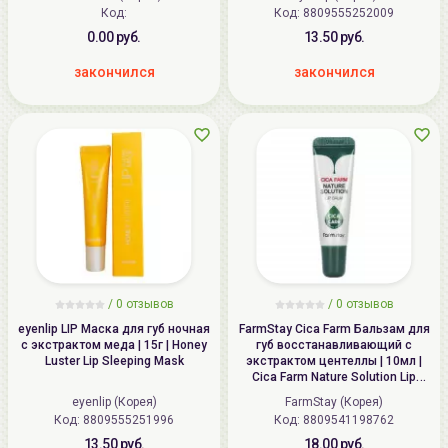
Код:
Код:
8809555252009
0.00 руб.
13.50 руб.
закончился
закончился
/ 0 отзывов
/ 0 отзывов
eyenlip LIP Маска для губ ночная
FarmStay Cica Farm Бальзам для
с экстрактом меда | 15г | Honey
губ восстанавливающий с
Luster Lip Sleeping Mask
экстрактом центеллы | 10мл |
Cica Farm Nature Solution Lip
Balm
eyenlip (Корея)
FarmStay (Корея)
Код:
8809555251996
Код:
8809541198762
13.50 руб.
18.00 руб.