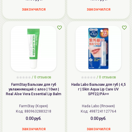
закончился
закончился
/ 0 отзывов
/ 0 отзывов
FarmStay Бальзам для губ
Hada Labo Бальзам для губ | 4,5
увлажняющий с алоэ | 10мл |
г | Skin Aqua Lip Care UV
Real Aloe Vera Essential Lip Balm
SPF22/PA++
FarmStay (Корея)
Hada Labo (Япония)
Код:
8809632883218
Код:
4987241127764
0.00 руб.
0.00 руб.
закончился
закончился