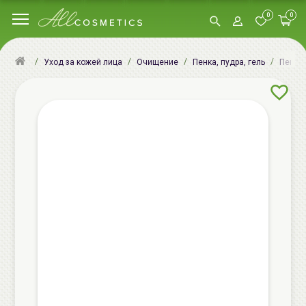
0
0
Уход за кожей лица
Очищение
Пенка, пудра, гель
Пенки