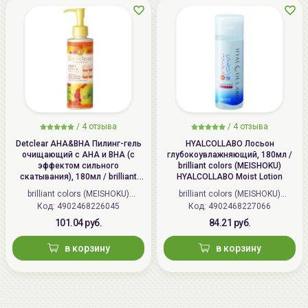
/
4 отзыва
/
4 отзыва
Detclear AHA&BHA Пилинг-гель
HYALCOLLABO Лосьон
очищающий с AHA и BHA (с
глубокоувлажняющий, 180мл /
эффектом сильного
brilliant colors (MEISHOKU)
скатывания), 180мл / brilliant
HYALCOLLABO Moist Lotion
colors (MEISHOKU) Detclear
brilliant colors (MEISHOKU)
brilliant colors (MEISHOKU)
Bright&Peel AHA&BHA Fruits
Код: 4902468226045
(Япония)
Код: 4902468227066
(Япония)
Peeling Jelly
101.04 руб.
84.21 руб.
в корзину
в корзину