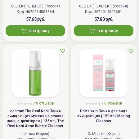
GELTEK ( ГЕЛЬТЕК ) (Россия)
GELTEK ( ГЕЛЬТЕК ) (Россия)
Код: 4670014508364
Код: 4670014509651
57.65 руб.
57.80 руб.
в корзину
в корзину
/
0 отзывов
/
0 отзывов
celimax The Real Noni Пенка
Dr.Melaxin Пенка для лица
очищающая мягкая на основе
очищающая | 150мл | Melting
нони, с дозатором | 155мл | The
Cleanser
Real Noni Acne Bubble Cleanser
celimax (Корея)
Dr.Melaxin (Корея)