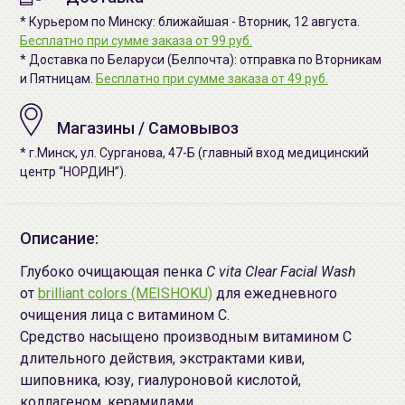
* Курьером по Минску: ближайшая - Вторник, 12 августа.
Бесплатно при сумме заказа от 99 руб.
* Доставка по Беларуси (Белпочта): отправка по Вторникам
и Пятницам.
Бесплатно при сумме заказа от 49 руб.
Магазины / Самовывоз
* г.Минск, ул. Сурганова, 47-Б (главный вход медицинский
центр “НОРДИН”).
Описание:
Глубоко очищающая пенка
C vita Clear Facial Wash
от
brilliant colors (MEISHOKU)
для ежедневного
очищения лица с витамином С.
Средство насыщено производным витамином С
длительного действия, экстрактами киви,
шиповника, юзу, гиалуроновой кислотой,
коллагеном, керамидами.