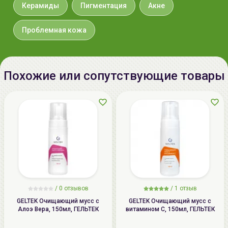
colors (MEISHOKU)
.
4-30, Ичиока, Минато-кю, Осака,
Керамиды
Пигментация
Акне
552-0012, Япония.
Проблемная кожа
Импортер в
ИП Мигаль Наталья Петровна,
Беларусь:
УНП 192179286, Беларусь,
220020 Минск, ул.Радужная 4/1-
136. www.allcosmetics.by, E-mail:
Похожие или сопутствующие товары
info@allcosmetics.by,
тел.:+375296131336
/
0 отзывов
/
1 отзыв
GELTEK Очищающий мусс с
GELTEK Очищающий мусс с
Алоэ Вера, 150мл, ГЕЛЬТЕК
витамином C, 150мл, ГЕЛЬТЕК