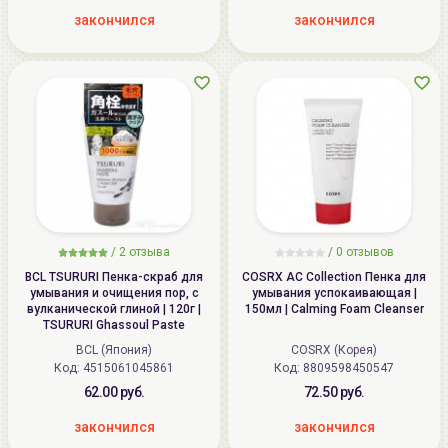
закончился
закончился
/
2
отзыва
/
0
отзывов
BCL TSURURI Пенка-скраб для
COSRX AC Collection Пенка для
умывания и очищения пор, с
умывания успокаивающая |
вулканической глиной | 120г |
150мл | Calming Foam Cleanser
TSURURI Ghassoul Paste
BCL (Япония)
COSRX (Корея)
Код: 4515061045861
Код: 8809598450547
62.00 руб.
72.50 руб.
закончился
закончился