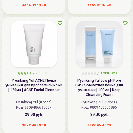
закончился
закончился
/
2
отзыва
/
0
отзывов
Pyunkang Yul ACNE Пенка
Pyunkang Yul Low pH Pore
умывания для проблемной кожи
Низкокислотная пенка для
| 120мл | ACNE Facial Cleanser
умывания | 100мл | Deep
Cleansing Foam
Pyunkang Yul (Корея)
Pyunkang Yul (Корея)
Код: 8809486680667
Код: 8809486680896
39.90 руб.
39.00 руб.
закончился
закончился