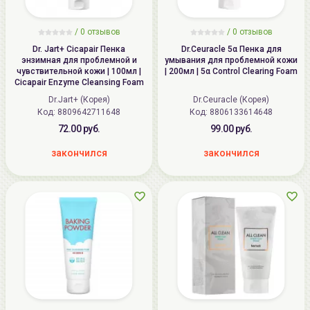
/
0
отзывов
/
0
отзывов
Dr. Jart+ Cicapair Пенка
Dr.Ceuracle 5α Пенка для
энзимная для проблемной и
умывания для проблемной кожи
чувствительной кожи | 100мл |
| 200мл | 5α Control Clearing Foam
Cicapair Enzyme Cleansing Foam
Dr.Jart+ (Корея)
Dr.Ceuracle (Корея)
Код: 8809642711648
Код: 8806133614648
72.00 руб.
99.00 руб.
закончился
закончился