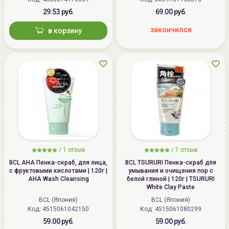
29.53 руб.
69.00 руб.
закончился
в корзину
/
1
отзыв
/
1
отзыв
BCL AHA Пенка-скраб, для лица,
BCL TSURURI Пенка-скраб для
с фруктовыми кислотами | 120г |
умывания и очищения пор с
AHA Wash Cleansing
белой глиной | 120г | TSURURI
White Clay Paste
BCL (Япония)
BCL (Япония)
Код: 4515061042150
Код: 4515061080299
59.00 руб.
59.00 руб.