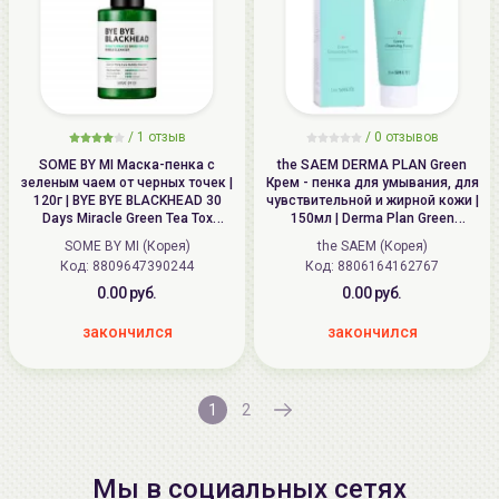
/
1
отзыв
/
0
отзывов
SOME BY MI Маска-пенка с
the SAEM DERMA PLAN Green
зеленым чаем от черных точек |
Крем - пенка для умывания, для
120г | BYE BYE BLACKHEAD 30
чувствительной и жирной кожи |
Days Miracle Green Tea Tox
150мл | Derma Plan Green
Bubble Cleanser
Cleansing Foam
SOME BY MI (Корея)
the SAEM (Корея)
Код: 8809647390244
Код: 8806164162767
0.00 руб.
0.00 руб.
закончился
закончился
1
2
Мы в социальных сетях