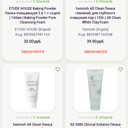
/
0
отзывов
/
0
отзывов
ETUDE HOUSE Baking Powder
heimish All Clean Пенка
Пенка очищающая 3 в 1 с содой
глиняная для глубокого
| 160мл | Baking Powder Pore
очищения пор | 150г | All Clean
Cleansing Foam
White Clay Foam
ETUDE HOUSE (Корея)
heimish (Корея)
Код: 8809667981163
Код: 8809481760548
33.00 руб.
39.90 руб.
закончился
закончился
/
0
отзывов
/
0
отзывов
heimish All Clean Пенка
ItS SKIN Clinical Solution Пенка