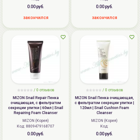
0.00 руб.
0.00 руб.
закончился
закончился
/
0
отзывов
/
0
отзывов
MIZON Snail Repair Пенка
MIZON Snail Пенка очищающая,
очищающая, с фильтратом
с фильтратом секреции улитки |
секреции улитки | 60мл | Snail
120мл | Snail Cushion Foam
Repairing Foam Cleanser
Cleanser
MIZON (Корея)
MIZON (Корея)
Код: 8809479168707
Код:
0.00 руб.
0.00 руб.