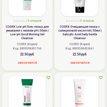
/
0
отзывов
/
0
отзывов
COSRX Low-pH Гель-пенка для
COSRX Очищающая пенка с
умывания с низким pH | 50мл |
салициловой кислотой | 50мл |
Low-pH Good Morning Gel
Salicylic Acid Daily Gentle
Cleanser
Cleanser
COSRX (Корея)
COSRX (Корея)
Код: 8809598451766
Код: 8809598453661
22.50 руб.
22.50 руб.
закончился
закончился