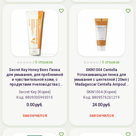
/
0
отзывов
/
0
отзывов
Secret Key Honey Bees Пенка
SKIN1004 Centella
для умывания, для проблемной
Успокаивающая пенка для
и чувствительной кожи, с
умывания с центеллой | 20мл |
продуктами пчеловодства |
Madagascar Centella Ampoule
150мл | Honey Bees AC Control
Foam
Secret Key (Корея)
SKIN1004 (Корея)
Foaming Cleanser
Код: 8809305993015
Код: 8809576261219
0.00 руб.
24.00 руб.
закончился
закончился