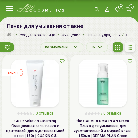
0
0
Пенки для умывания от акне
Уход за кожей лица
Очищение
Пенка, пудра, гель
Пенки
по умолчанию
36
aкция
/
0
отзывов
/
0
отзывов
CU Dr.Solution Cicaming
the SAEM DERMA PLAN Green
Очищающая гель-пенка с
Пенка для умывания, для
центеллой, для чувствительной
чувствительной и жирной кожи |
кожи | 150г | CUSKIN CU
150мл | DERMA PLAN Green