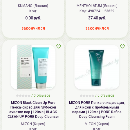
Medicated Face Foam
KUMANO (Япония)
MENTHOLATUM (Япония)
Код:
Код: 4987241123629
0.00 руб.
37.40 руб.
закончился
закончился
/
0
отзывов
/
0
отзывов
MIZON Black Clean Up Pore
MIZON PORE Пенка очищающая,
Пенка-скраб для глубокой
для кожи с проблемными
очистки пор | 120мл | BLACK
порами | 120мл | PORE Refine
CLEAN UP PORE Deep Cleanser
Deep Cleansing Foam
MIZON (Корея)
MIZON (Корея)
Код:
Код: