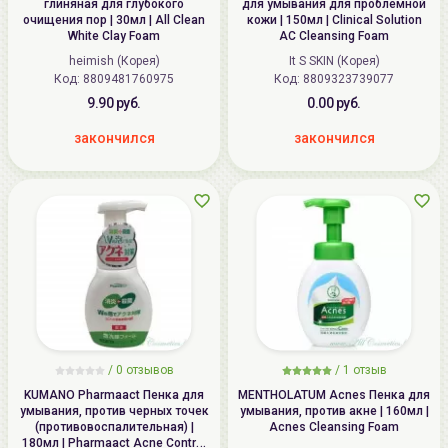
глиняная для глубокого
для умывания для проблемной
очищения пор | 30мл | All Clean
кожи | 150мл | Clinical Solution
White Clay Foam
AC Cleansing Foam
heimish (Корея)
It S SKIN (Корея)
Код: 8809481760975
Код: 8809323739077
9.90 руб.
0.00 руб.
закончился
закончился
/
0
отзывов
/
1
отзыв
KUMANO Pharmaact Пенка для
MENTHOLATUM Acnes Пенка для
умывания, против черных точек
умывания, против акне | 160мл |
(противовоспалительная) |
Acnes Cleansing Foam
180мл | Pharmaact Acne Control