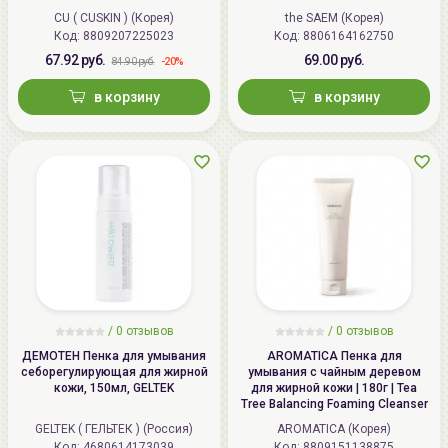
Dr.Solution Cicaming Cleansing
Bubble Foam Cleanser
CU ( CUSKIN ) (Корея)
the SAEM (Корея)
Gel Foam
Код: 8809207225023
Код: 8806164162750
67.92 руб.
69.00 руб.
-20%
84.90 руб.
в корзину
в корзину
/
0
отзывов
/
0
отзывов
ДЕМОТЕН Пенка для умывания
AROMATICA Пенка для
себорегулирующая для жирной
умывания с чайным деревом
кожи, 150мл, GELTEK
для жирной кожи | 180г | Tea
Tree Balancing Foaming Cleanser
GELTEK ( ГЕЛЬТЕК ) (Россия)
AROMATICA (Корея)
Код: 4680614173039
Код: 8809151138875