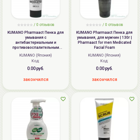
/
0
отзывов
/
0
отзывов
KUMANO Pharmaact Пенка для
KUMANO Pharmaact Пенка для
умывания с
умывания, для мужчин | 130г |
антибактериальным и
Pharmaact for men Medicated
противовоспалительным
Facial Foam
действием, для мужчин | 130г |
KUMANO (Япония)
KUMANO (Япония)
Pharmaact for men Dual Action
Код:
Код:
Acne Control Medicated Facial
Foam
0.00 руб.
0.00 руб.
закончился
закончился