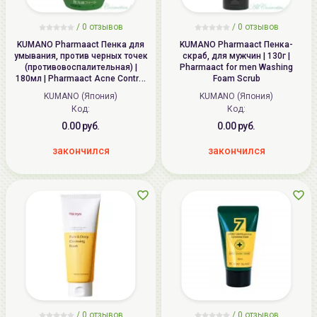
/
0
отзывов
/
0
отзывов
KUMANO Pharmaact Пенка для
KUMANO Pharmaact Пенка-
умывания, против черных точек
скраб, для мужчин | 130г |
(противовоспалительная) |
Pharmaact for men Washing
180мл | Pharmaact Acne Control
Foam Scrub
Medicated Face Foam
KUMANO (Япония)
KUMANO (Япония)
Код:
Код:
0.00 руб.
0.00 руб.
закончился
закончился
/
0
отзывов
/
0
отзывов