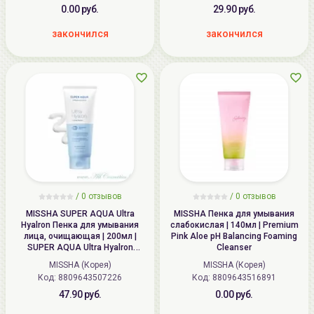
0.00 руб.
29.90 руб.
закончился
закончился
/
0
отзывов
/
0
отзывов
MISSHA SUPER AQUA Ultra
MISSHA Пенка для умывания
Hyalron Пенка для умывания
слабокислая | 140мл | Premium
лица, очищающая | 200мл |
Pink Aloe pH Balancing Foaming
SUPER AQUA Ultra Hyalron
Cleanser
Cleansing Foaning Cleanser
MISSHA (Корея)
MISSHA (Корея)
(I2318)
Код: 8809643507226
Код: 8809643516891
47.90 руб.
0.00 руб.