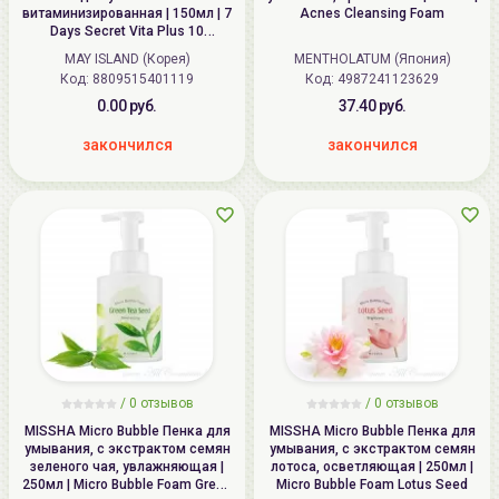
витаминизированная | 150мл | 7
Acnes Cleansing Foam
Days Secret Vita Plus 10
Cleansing Foam
MAY ISLAND (Корея)
MENTHOLATUM (Япония)
Код: 8809515401119
Код: 4987241123629
0.00 руб.
37.40 руб.
закончился
закончился
/
0
отзывов
/
0
отзывов
MISSHA Micro Bubble Пенка для
MISSHA Micro Bubble Пенка для
умывания, с экстрактом семян
умывания, с экстрактом семян
зеленого чая, увлажняющая |
лотоса, осветляющая | 250мл |
250мл | Micro Bubble Foam Green
Micro Bubble Foam Lotus Seed