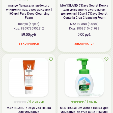
manyo Пенка для глубокого
MAY ISLAND 7 Days Secret Пенка
очищения пор, с керамидами |
для умывания с экстрактом
100мл | Pure Deep Cleansing
центеллы | 30мл | 7 Days Secret
Foam
Centella Cica Cleansing Foam
manyo (Корея)
MAY ISLAND (Корея)
Код: 8809730952212
Код: 8809515401089
59.00 руб.
0.00 руб.
закончился
закончился
/
0
отзывов
/
1
отзыв
MAY ISLAND 7 Days Vita Пенка
MENTHOLATUM Acnes Пенка для
для умывания
умывания, против акне | 160мл |