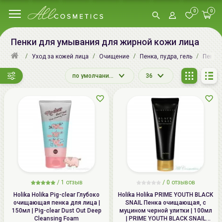
0
0
Пенки для умывания для жирной кожи лица
Уход за кожей лица
Очищение
Пенка, пудра, гель
Пенки
по умолчанию
36
/
1
отзыв
/
0
отзывов
Holika Holika Pig-clear Глубоко
Holika Holika PRIME YOUTH BLACK
очищающая пенка для лица |
SNAIL Пенка очищающая, с
150мл | Pig-clear Dust Out Deep
муцином черной улитки | 100мл
Cleansing Foam
| PRIME YOUTH BLACK SNAIL