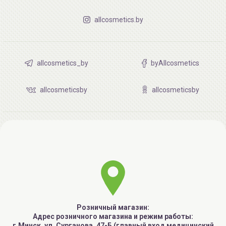
allcosmetics.by
allcosmetics_by
byAllcosmetics
allcosmeticsby
allcosmeticsby
Розничный магазин:
Адрес розничного магазина и режим работы:
г.Минск, ул. Сурганова, 47-Б (главный вход медицинский