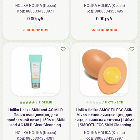
Cleansing Foam
HOLIKA HOLIKA (Корея)
HOLIKA HOLIKA (Корея)
Код: 8806334353971
Код: 8806334358495
0.00 руб.
0.00 руб.
закончился
закончился
/
1
отзыв
/
0
отзывов
Holika Holika SKIN and AC MILD
Holika Holika SMOOTH EGG SKIN
Пенка очищающая, для
Мыло-пенка очищающая, для
проблемной кожи | 150мл | SKIN
лица, с яичным желтком | 140мл
and AC MILD Clear Cleansing
| SMOOTH EGG SKIN Cleansing
Foam
Foam
HOLIKA HOLIKA (Корея)
HOLIKA HOLIKA (Корея)
Код: 8806334354381
Код: 8806334359997