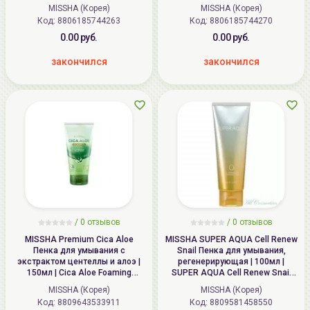
Tea Seed
MISSHA (Корея)
MISSHA (Корея)
Код: 8806185744263
Код: 8806185744270
0.00 руб.
0.00 руб.
закончился
закончился
/
0
отзывов
/
0
отзывов
MISSHA Premium Cica Aloe
MISSHA SUPER AQUA Cell Renew
Пенка для умывания c
Snail Пенка для умывания,
экстрактом центеллы и алоэ |
регенерирующая | 100мл |
150мл | Cica Aloe Foaming
SUPER AQUA Cell Renew Snail
Cleanser
Cleansing Foam
MISSHA (Корея)
MISSHA (Корея)
Код: 8809643533911
Код: 8809581458550