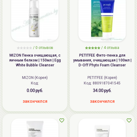
/
0
отзывов
/
4
отзыва
MIZON Пенка очищающая, с
PETITFEE Фито-пенка для
яичным белком | 150мл | Egg
умывания, очищающая | 100мл |
White Bubble Cleanser
D-Off Phyto Foam Cleanser
MIZON (Корея)
PETITFEE (Корея)
Код:
Код: 8809187041545
0.00 руб.
34.00 руб.
закончился
закончился