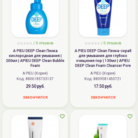
/
0
отзывов
/
0
отзывов
A PIEU DEEP Clean Пенка
A PIEU DEEP Clean Пенка-скраб
кислородная для умывания |
для умывания для глубоко
200мл | APIEU DEEP Clean Bubble
очищения пор | 130мл | APIEU
Foam
DEEP Clean Foam Cleanser Pore
A PIEU (Корея)
A PIEU (Корея)
Код: 8806185733137
Код: 8809581450721
29.50 руб.
17.50 руб.
закончился
закончился