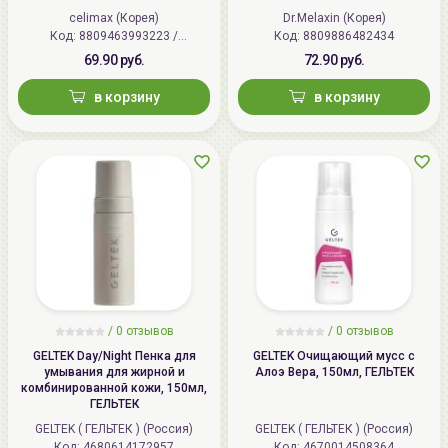
celimax (Корея)
Dr.Melaxin (Корея)
Код: 8809463993223 /
Код: 8809886482434
8809541379468
69.90 руб.
72.90 руб.
в корзину
в корзину
/
0
отзывов
/
0
отзывов
GELTEK Day/Night Пенка для
GELTEK Очищающий мусс с
умывания для жирной и
Алоэ Вера, 150мл, ГЕЛЬТЕК
комбинированной кожи, 150мл,
ГЕЛЬТЕК
GELTEK ( ГЕЛЬТЕК ) (Россия)
GELTEK ( ГЕЛЬТЕК ) (Россия)
Код: 4680614172957
Код: 4670014508364