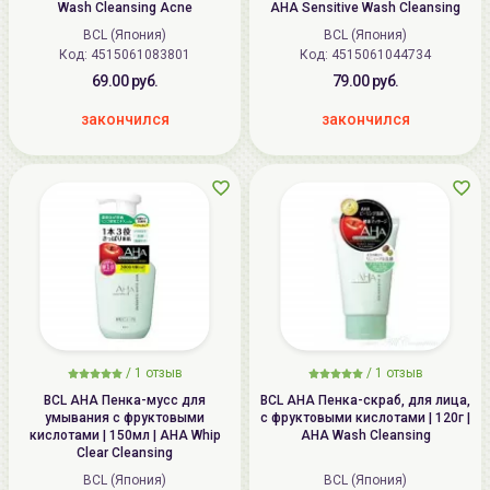
Wash Cleansing Acne
AHA Sensitive Wash Cleansing
BCL (Япония)
BCL (Япония)
Код: 4515061083801
Код: 4515061044734
69.00 руб.
79.00 руб.
закончился
закончился
/
1
отзыв
/
1
отзыв
BCL AHA Пенка-мусс для
BCL AHA Пенка-скраб, для лица,
умывания с фруктовыми
с фруктовыми кислотами | 120г |
кислотами | 150мл | AHA Whip
AHA Wash Cleansing
Clear Cleansing
BCL (Япония)
BCL (Япония)