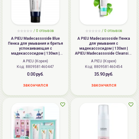
/
0
отзывов
/
0
отзывов
A PIEU Madecassoside Blue
A PIEU Madecassoside Пенка
Пенка для умывания и бритья
для умывания с
успокаивающая с
мадекассосидом | 130мл |
мадекассосидом | 130мл |
APIEU Madecassoside Cleansing
APIEU Madecassoside Blue
Foam
A PIEU (Корея)
A PIEU (Корея)
Cleansing Foam
Код: 8809581460447
Код: 8809581460454
0.00 руб.
35.90 руб.
закончился
закончился