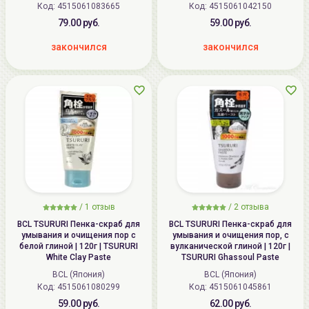
Код: 4515061083665
Код: 4515061042150
79.00 руб.
59.00 руб.
закончился
закончился
/
1
отзыв
/
2
отзыва
BCL TSURURI Пенка-скраб для
BCL TSURURI Пенка-скраб для
умывания и очищения пор с
умывания и очищения пор, с
белой глиной | 120г | TSURURI
вулканической глиной | 120г |
White Clay Paste
TSURURI Ghassoul Paste
BCL (Япония)
BCL (Япония)
Код: 4515061080299
Код: 4515061045861
59.00 руб.
62.00 руб.