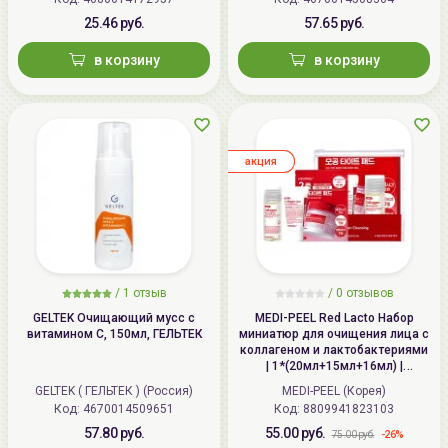
25.46 руб.
57.65 руб.
в корзину
в корзину
aкция
/
1
отзыв
/
0
отзывов
GELTEK Очищающий мусс с
MEDI-PEEL Red Lacto Набор
витамином C, 150мл, ГЕЛЬТЕК
миниатюр для очищения лица с
коллагеном и лактобактериями
| 1*(20мл+15мл+16мл) |
MEDIPEEL Red Lacto Collagen
GELTEK ( ГЕЛЬТЕК ) (Россия)
MEDI-PEEL (Корея)
Cleansing Trial Kit
Код: 4670014509651
Код: 8809941823103
57.80 руб.
55.00 руб.
-26%
75.00 руб.