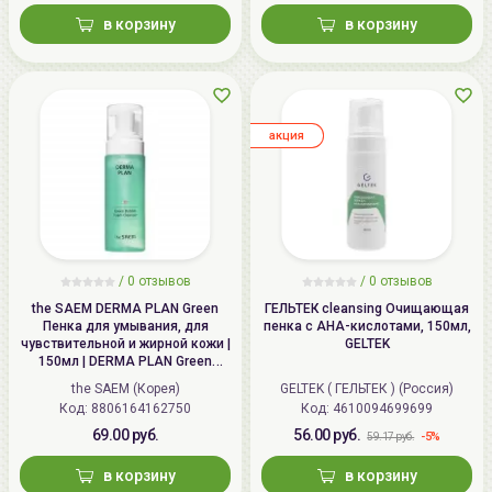
в корзину
в корзину
aкция
/
0
отзывов
/
0
отзывов
the SAEM DERMA PLAN Green
ГЕЛЬТЕК cleansing Очищающая
Пенка для умывания, для
пенка с AHA-кислотами, 150мл,
чувствительной и жирной кожи |
GELTEK
150мл | DERMA PLAN Green
Bubble Foam Cleanser
the SAEM (Корея)
GELTEK ( ГЕЛЬТЕК ) (Россия)
Код: 8806164162750
Код: 4610094699699
69.00 руб.
56.00 руб.
-5%
59.17 руб.
в корзину
в корзину