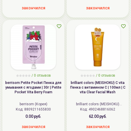
закончился
закончился
/
0
отзывов
/
0
отзывов
berrisom Petite Pocket Пенка для
brilliant colors (MEISHOKU) C vita
умывания с ягодами | 30г | Petite
Пенка с витамином С | 100мл | C
Pocket Vita Berry Foam
vita Clear Facial Wash
berrisom (Корея)
brilliant colors (MEISHOKU)
Код: 8809211655830
Код: 4902468816062
(Япония)
0.00 руб.
62.00 руб.
закончился
закончился