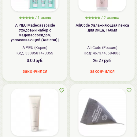
/
1
отзыв
/
2
отзыва
A PIEU Madecassoside
AiliCode Увлажняющая пенка
Уходовый набор с
для лица, 160мл
мадекассосидом,
успокаивающий (Autistar) |
100мл+50мл+50мл+15мл | APIEU
A PIEU (Корея)
AiliCode (Россия)
Madecassoside Special Set with
Код: 8809581473355
Код: 4673743584005
Autistar
0.00 руб.
26.27 руб.
закончился
закончился