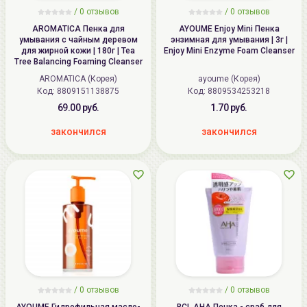
/
0
отзывов
/
0
отзывов
AROMATICA Пенка для
AYOUME Enjoy Mini Пенка
умывания с чайным деревом
энзимная для умывания | 3г |
для жирной кожи | 180г | Tea
Enjoy Mini Enzyme Foam Cleanser
Tree Balancing Foaming Cleanser
AROMATICA (Корея)
ayoume (Корея)
Код: 8809151138875
Код: 8809534253218
69.00 руб.
1.70 руб.
закончился
закончился
/
0
отзывов
/
0
отзывов