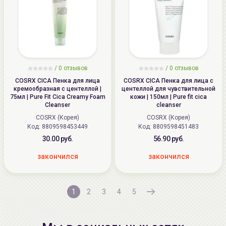
/
0
отзывов
/
0
отзывов
COSRX CICA Пенка для лица
COSRX CICA Пенка для лица с
кремообразная с центеллой |
центеллой для чувствительной
75мл | Pure Fit Cica Creamy Foam
кожи | 150мл | Pure fit cica
Cleanser
cleanser
COSRX (Корея)
COSRX (Корея)
Код: 8809598453449
Код: 8809598451483
30.00 руб.
56.90 руб.
закончился
закончился
1
2
3
4
5