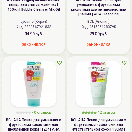
AYOUME Гидрофильная масло-
BCL AHA Пенка - сраб для
пенка для снятия макияжа |
умывания с фруктовыми
150мл | Bubble Cleanser Mix Oil
кислотами для антивозрастная
| 150мл | AHA Cleansing
Research R
ayoume (Корея)
BCL (Япония)
Код: 8809567921832
Код: 4515061083795
34.90 руб.
79.00 руб.
закончился
закончился
/
0
отзывов
/
2
отзыва
BCL AHA Пенка для умывания с
BCL AHA Пенка для умывания с
фруктовыми кислотами для
фруктовыми кислотами для
проблемной кожи | 120г | AHA
чувствительной кожи | 150мл |