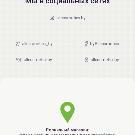
Мы в социальных сетях
allcosmetics.by
allcosmetics_by
byAllcosmetics
allcosmeticsby
allcosmeticsby
Розничный магазин: