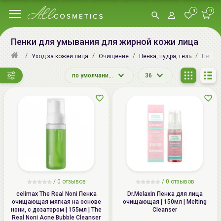
0
0
Пенки для умывания для жирной кожи лица
Уход за кожей лица
Очищение
Пенка, пудра, гель
Пенки
по умолчанию
36
/
0
отзывов
/
0
отзывов
celimax The Real Noni Пенка
Dr.Melaxin Пенка для лица
очищающая мягкая на основе
очищающая | 150мл | Melting
нони, с дозатором | 155мл | The
Cleanser
Real Noni Acne Bubble Cleanser