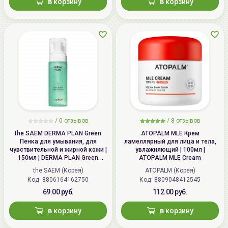
в корзину
в корзину
/
0 отзывов
/
8 отзывов
the SAEM DERMA PLAN Green
ATOPALM MLE Крем
Пенка для умывания, для
ламеллярный для лица и тела,
чувствительной и жирной кожи |
увлажняющий | 100мл |
150мл | DERMA PLAN Green
ATOPALM MLE Cream
Bubble Foam Cleanser
the SAEM (Корея)
ATOPALM (Корея)
Код: 8806164162750
Код: 8809048412545
69.00 руб.
112.00 руб.
в корзину
в корзину