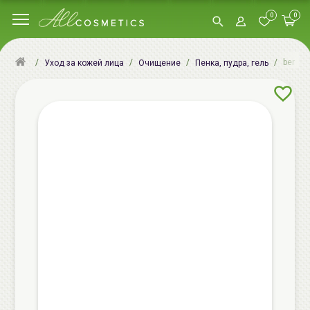
0
0
berris
Уход за кожей лица
Очищение
Пенка, пудра, гель