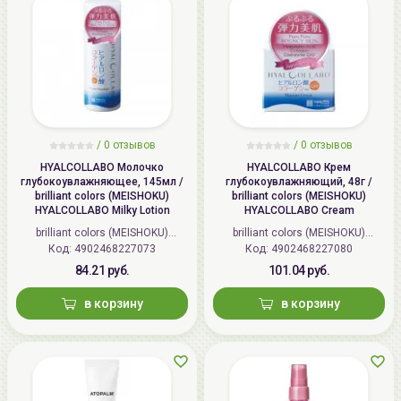
/
0 отзывов
/
0 отзывов
HYALCOLLABO Молочко
HYALCOLLABO Крем
глубокоувлажняющее, 145мл /
глубокоувлажняющий, 48г /
brilliant colors (MEISHOKU)
brilliant colors (MEISHOKU)
HYALCOLLABO Milky Lotion
HYALCOLLABO Cream
brilliant colors (MEISHOKU)
brilliant colors (MEISHOKU)
Код: 4902468227073
(Япония)
Код: 4902468227080
(Япония)
84.21 руб.
101.04 руб.
в корзину
в корзину