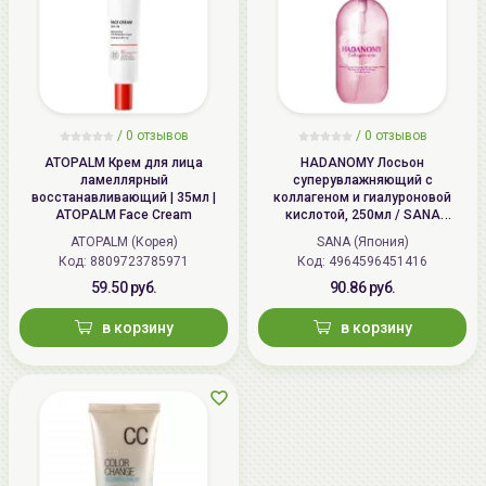
/
0 отзывов
/
0 отзывов
ATOPALM Крем для лица
HADANOMY Лосьон
ламеллярный
суперувлажняющий с
восстанавливающий | 35мл |
коллагеном и гиалуроновой
ATOPALM Face Cream
кислотой, 250мл / SANA
HADANOMY Collagen mist
ATOPALM (Корея)
SANA (Япония)
Код: 8809723785971
Код: 4964596451416
59.50 руб.
90.86 руб.
в корзину
в корзину