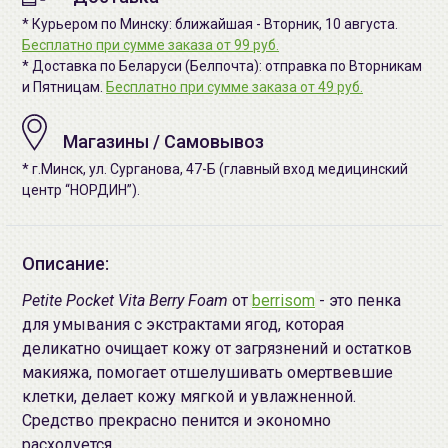
* Курьером по Минску: ближайшая - Вторник, 10 августа.
Бесплатно при сумме заказа от 99 руб.
* Доставка по Беларуси (Белпочта): отправка по Вторникам
и Пятницам.
Бесплатно при сумме заказа от 49 руб.
Магазины / Самовывоз
* г.Минск, ул. Сурганова, 47-Б (главный вход медицинский
центр “НОРДИН”).
Описание:
Petite Pocket Vita Berry Foam
от
berrisom
- это пенка
для умывания с экстрактами ягод, которая
деликатно очищает кожу от загрязнений и остатков
макияжа, помогает отшелушивать омертвевшие
клетки, делает кожу мягкой и увлажненной.
Средство прекрасно пенится и экономно
расходуется.