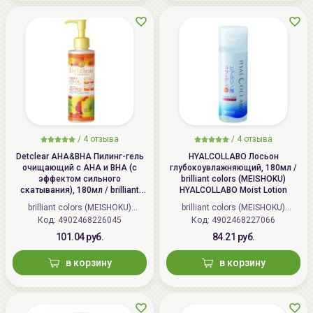
/
4 отзыва
/
4 отзыва
Detclear AHA&BHA Пилинг-гель
HYALCOLLABO Лосьон
очищающий с AHA и BHA (с
глубокоувлажняющий, 180мл /
эффектом сильного
brilliant colors (MEISHOKU)
скатывания), 180мл / brilliant
HYALCOLLABO Moist Lotion
colors (MEISHOKU) Detclear
brilliant colors (MEISHOKU)
brilliant colors (MEISHOKU)
Bright&Peel AHA&BHA Fruits
Код: 4902468226045
(Япония)
Код: 4902468227066
(Япония)
Peeling Jelly
101.04 руб.
84.21 руб.
в корзину
в корзину