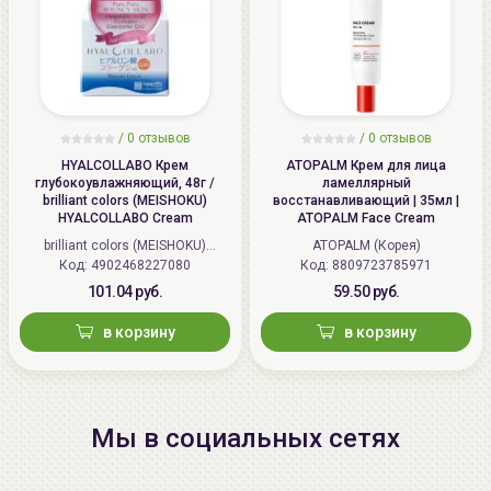
/
0 отзывов
/
0 отзывов
HYALCOLLABO Крем
ATOPALM Крем для лица
глубокоувлажняющий, 48г /
ламеллярный
brilliant colors (MEISHOKU)
восстанавливающий | 35мл |
HYALCOLLABO Cream
ATOPALM Face Cream
brilliant colors (MEISHOKU)
ATOPALM (Корея)
Код: 4902468227080
(Япония)
Код: 8809723785971
101.04 руб.
59.50 руб.
в корзину
в корзину
Мы в социальных сетях