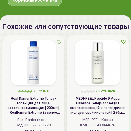
Корейская косметика
тел.:+375296131336
Похожие или сопутствующие товары
/
1 отзыв
/
0 отзывов
Real Barrier Extreme Тонер-
MEDI-PEEL Peptide 9 Aqua
эссенция для лица,
Essence Тонер-эссенция
восстанавливающая | 200мл |
омолаживающий с пептидами и
Realbarrier Extreme Essence
гиалуроновой кислотой | 250мл |
Toner (Original)
Peptide 9 Aqua Essence Toner
Real Barrier (Корея)
MEDI-PEEL (Корея)
Код: 8809723781270
Код: 8809409344676