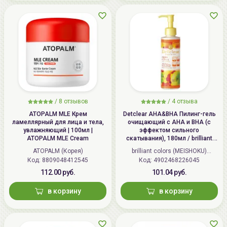
/
8 отзывов
/
4 отзыва
ATOPALM MLE Крем
Detclear AHA&BHA Пилинг-гель
ламеллярный для лица и тела,
очищающий с AHA и BHA (с
увлажняющий | 100мл |
эффектом сильного
ATOPALM MLE Cream
скатывания), 180мл / brilliant
colors (MEISHOKU) Detclear
ATOPALM (Корея)
brilliant colors (MEISHOKU)
Bright&Peel AHA&BHA Fruits
Код: 8809048412545
Код: 4902468226045
(Япония)
Peeling Jelly
112.00 руб.
101.04 руб.
в корзину
в корзину