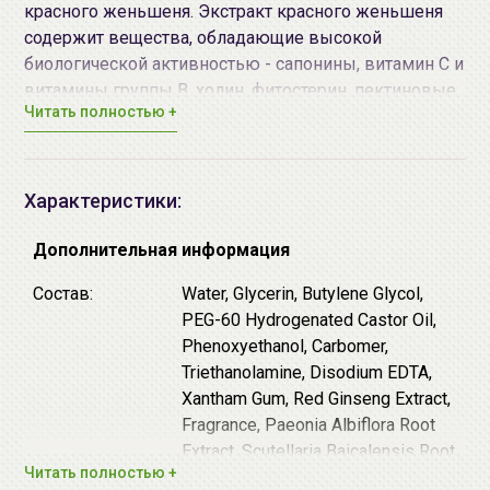
красного женьшеня. Экстракт красного женьшеня
содержит вещества, обладающие высокой
биологической активностью - сапонины, витамин С и
витамины группы В, холин, фитостерин, пектиновые
Читать полностью +
и смолистые вещества, соли фосфора, кадмия,
алюминия, железа, кобальта, магния, цинка, кальция,
натрия, калия. Экстракт красного женьшеня
оказывает омолаживающее действие на кожу,
Характеристики:
прекрасно увлажняет кожу, нормализуя водно-
солевой баланс. Экспериментально доказано, что
Дополнительная информация
гликозиды женьшеня стимулируют процесс деления
Состав:
Water, Glycerin, Butylene Glycol,
клеток эпидермиса, скорость которого значительно
PEG-60 Hydrogenated Castor Oil,
уменьшается в стареющей коже, положительно
Phenoxyethanol, Carbomer,
влияют на синтез коллагена дермы, уменьшают
Triethanolamine, Disodium EDTA,
отечность. Благодаря витаминам С и Е экстракт
Xantham Gum, Red Ginseng Extract,
женьшеня защищает от преждевременного
Fragrance, Paeonia Albiflora Root
старения клетки кожи.
Extract, Scutellaria Baicalensis Root
Средство рекомендовано к применению для зрелой
Читать полностью +
Extract, Polygonum Multiforum Root
кожи любого типа.