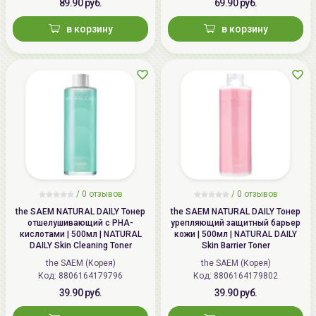
89.90 руб.
69.90 руб.
в корзину
в корзину
/
0 отзывов
/
0 отзывов
the SAEM NATURAL DAILY Тонер
the SAEM NATURAL DAILY Тонер
отшелушивающий с PHA-
урепляющий защитный барьер
кислотами | 500мл | NATURAL
кожи | 500мл | NATURAL DAILY
DAILY Skin Cleaning Toner
Skin Barrier Toner
the SAEM (Корея)
the SAEM (Корея)
Код: 8806164179796
Код: 8806164179802
39.90 руб.
39.90 руб.