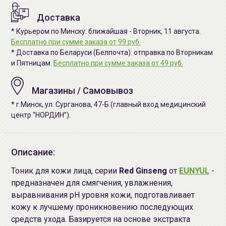
Доставка
* Курьером по Минску: ближайшая - Вторник, 11 августа.
Бесплатно при сумме заказа от 99 руб.
* Доставка по Беларуси (Белпочта): отправка по Вторникам
и Пятницам.
Бесплатно при сумме заказа от 49 руб.
Магазины / Самовывоз
* г.Минск, ул. Сурганова, 47-Б (главный вход медицинский
центр “НОРДИН”).
Описание:
Тоник для кожи лица, серии
Red Ginseng
от
EUNYUL
-
предназначен для смягчения, увлажнения,
выравнивания рН уровня кожи, подготавливает
кожу к лучшему проникновению последующих
средств ухода. Базируется на основе экстракта