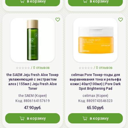
в корзину
в корзину
/
0 отзывов
/
0 отзывов
the SAEM Jeju Fresh Aloe Тонер
celimax Pore Тонер-пэды для
увлажняющий с экстрактом
выравнивания тона и рельефа
алоэ | 155мл | Jeju Fresh Aloe
кожи | 40шт(100мл) | Pore Dark
Toner
Spot Brightening Pad
the SAEM (Корея)
celimax (Корея)
Код: 8806164157619
Код: 8809743546323
47.90 руб.
65.50 руб.
в корзину
в корзину