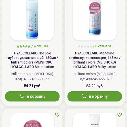
/
4 отзыва
/
0 отзывов
HYALCOLLABO Лосьон
HYALCOLLABO Молочко
глубокоувлажняющий, 180мл /
глубокоувлажняющее, 145мл /
brilliant colors (MEISHOKU)
brilliant colors (MEISHOKU)
HYALCOLLABO Moist Lotion
HYALCOLLABO Milky Lotion
brilliant colors (MEISHOKU)
brilliant colors (MEISHOKU)
Код: 4902468227066
(Япония)
Код: 4902468227073
(Япония)
84.21 руб.
84.21 руб.
в корзину
в корзину