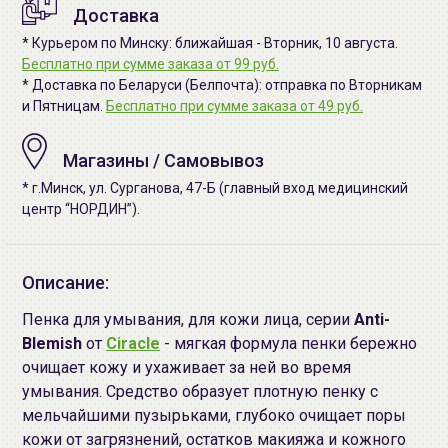
Доставка
* Курьером по Минску: ближайшая - Вторник, 10 августа.
Бесплатно при сумме заказа от 99 руб.
* Доставка по Беларуси (Белпочта): отправка по Вторникам
и Пятницам.
Бесплатно при сумме заказа от 49 руб.
Магазины / Самовывоз
* г.Минск, ул. Сурганова, 47-Б (главный вход медицинский
центр “НОРДИН”).
Описание:
Пенка для умывания, для кожи лица, серии
Anti-
Blemish
от
Ciracle
- мягкая формула пенки бережно
очищает кожу и ухаживает за ней во время
умывания. Средство образует плотную пенку с
мельчайшими пузырьками, глубоко очищает поры
кожи от загрязнений, остатков макияжа и кожного