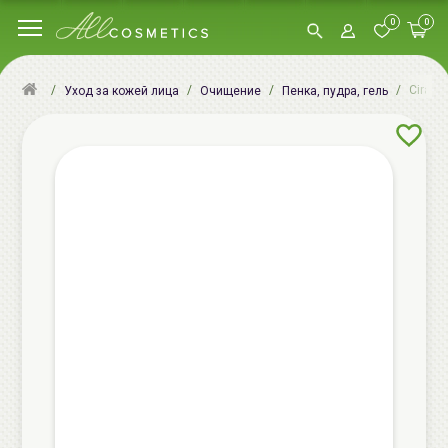
0
0
Ciracl
Уход за кожей лица
Очищение
Пенка, пудра, гель