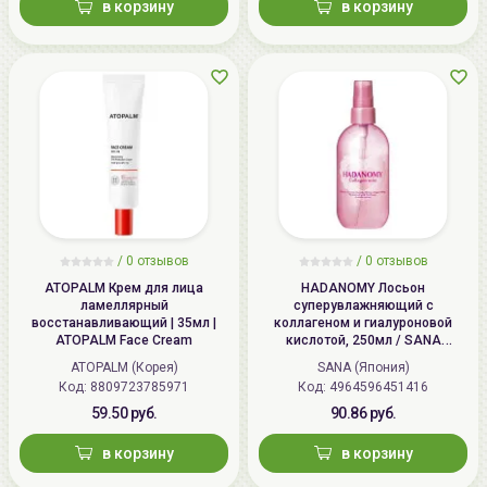
в корзину
в корзину
/
0 отзывов
/
0 отзывов
ATOPALM Крем для лица
HADANOMY Лосьон
ламеллярный
суперувлажняющий с
восстанавливающий | 35мл |
коллагеном и гиалуроновой
ATOPALM Face Cream
кислотой, 250мл / SANA
HADANOMY Collagen mist
ATOPALM (Корея)
SANA (Япония)
Код: 8809723785971
Код: 4964596451416
59.50 руб.
90.86 руб.
в корзину
в корзину