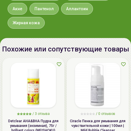
Беларусь:
192179286, Беларусь, 220020 Минск,
Акне
Пантенол
Аллантоин
ул.Радужная 4/1-136.
www.allcosmetics.by, E-mail:
Жирная кожа
info@allcosmetics.by,
тел.:+375296131336
Похожие или сопутствующие товары
/
3 отзыва
/
0 отзывов
Detclear AHA&BHA Пудра для
Ciracle Пенка для умывания для
умывания (энзимная), 75г /
чувствительной кожи | 100мл |
brilliant colors (MEISHOKU)
Mild Bubble Cleanser