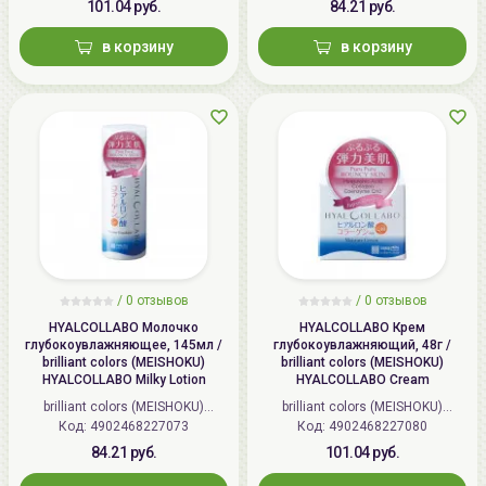
101.04 руб.
84.21 руб.
в корзину
в корзину
/
0 отзывов
/
0 отзывов
HYALCOLLABO Молочко
HYALCOLLABO Крем
глубокоувлажняющее, 145мл /
глубокоувлажняющий, 48г /
brilliant colors (MEISHOKU)
brilliant colors (MEISHOKU)
HYALCOLLABO Milky Lotion
HYALCOLLABO Cream
brilliant colors (MEISHOKU)
brilliant colors (MEISHOKU)
Код: 4902468227073
(Япония)
Код: 4902468227080
(Япония)
84.21 руб.
101.04 руб.