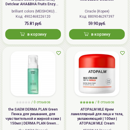
Detclear AHA&BHA Fruits Enzyme
Powder Wash
brilliant colors (MEISHOKU)
Ciracle (Корея)
Код: 4902468226120
(Япония)
Код: 8809046297397
75.81 руб.
59.90 руб.
в корзину
в корзину
/
0 отзывов
/
8 отзывов
the SAEM DERMA PLAN Green
ATOPALM MLE Крем
Пенка для умывания, для
ламеллярный для лица и тела,
чувствительной и жирной кожи |
увлажняющий | 100мл |
150мл | DERMA PLAN Green
ATOPALM MLE Cream
Bubble Foam Cleanser