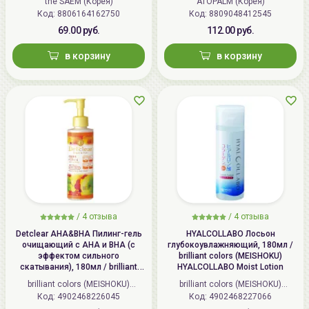
the SAEM (Корея)
ATOPALM (Корея)
Код: 8806164162750
Код: 8809048412545
69.00 руб.
112.00 руб.
в корзину
в корзину
/
4 отзыва
/
4 отзыва
Detclear AHA&BHA Пилинг-гель
HYALCOLLABO Лосьон
очищающий с AHA и BHA (с
глубокоувлажняющий, 180мл /
эффектом сильного
brilliant colors (MEISHOKU)
скатывания), 180мл / brilliant
HYALCOLLABO Moist Lotion
colors (MEISHOKU) Detclear
brilliant colors (MEISHOKU)
brilliant colors (MEISHOKU)
Bright&Peel AHA&BHA Fruits
Код: 4902468226045
(Япония)
Код: 4902468227066
(Япония)
Peeling Jelly