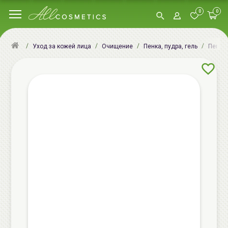
0
0
Уход за кожей лица
Очищение
Пенка, пудра, гель
Пенки