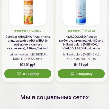
/
4 отзыва
/
4 отзыва
Detclear AHA&BHA Пилинг-гель
HYALCOLLABO Лосьон
очищающий с AHA и BHA (с
глубокоувлажняющий, 180мл /
эффектом сильного
brilliant colors (MEISHOKU)
скатывания), 180мл / brilliant
HYALCOLLABO Moist Lotion
colors (MEISHOKU) Detclear
brilliant colors (MEISHOKU)
brilliant colors (MEISHOKU)
Bright&Peel AHA&BHA Fruits
Код: 4902468226045
(Япония)
Код: 4902468227066
(Япония)
Peeling Jelly
101.04 руб.
84.21 руб.
в корзину
в корзину
Мы в социальных сетях