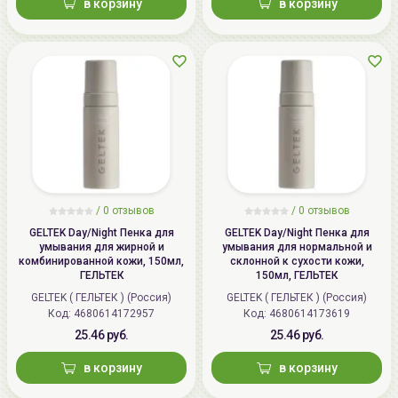
в корзину
в корзину
демакияжа глаз. Воспользуйтесь
тонером
и
кремом
.
Не допускайте попадания средства в глаза!
Хранить при комнатной температуре вдали от
солнечных лучей.
/
0 отзывов
/
0 отзывов
GELTEK Day/Night Пенка для
GELTEK Day/Night Пенка для
умывания для жирной и
умывания для нормальной и
комбинированной кожи, 150мл,
склонной к сухости кожи,
ГЕЛЬТЕК
150мл, ГЕЛЬТЕК
GELTEK ( ГЕЛЬТЕК ) (Россия)
GELTEK ( ГЕЛЬТЕК ) (Россия)
Код: 4680614172957
Код: 4680614173619
25.46 руб.
25.46 руб.
в корзину
в корзину