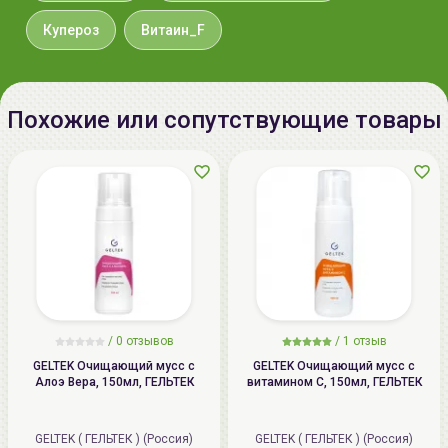
Phytosteryl/Octyldodecyl Lauroyl
Glutamate, Ceramide
Купероз
Витаин_F
Дата
не указывается
производства:
Похожие или сопутствующие товары
Срок годности:
см. на упаковке (ггггммдд)
Производитель:
The Pure Lab Co., Ltd., 6F, 140,
Yanghwa-ro, Mapo-gu, Seoul,
Republic of Korea. Business Reg. N.
181-88-03532. Tel. 070-5143-0017
Импортер в
ООО «Аллкосметикс Групп».
Беларусь:
Беларусь, 220113 Минск,
ул.Мележа, д.5, корп.1, пом.233.
/
0 отзывов
/
1 отзыв
+375296092910
GELTEK Очищающий мусс с
GELTEK Очищающий мусс с
group@allcosmetics.by
Алоэ Вера, 150мл, ГЕЛЬТЕК
витамином C, 150мл, ГЕЛЬТЕК
GELTEK ( ГЕЛЬТЕК ) (Россия)
GELTEK ( ГЕЛЬТЕК ) (Россия)