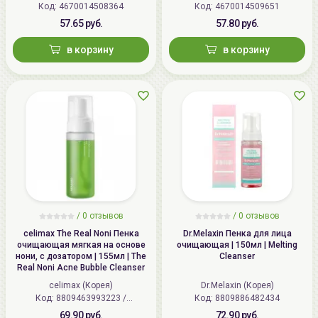
Код: 4670014508364
Код: 4670014509651
57.65 руб.
57.80 руб.
в корзину
в корзину
/
0 отзывов
/
0 отзывов
celimax The Real Noni Пенка
Dr.Melaxin Пенка для лица
очищающая мягкая на основе
очищающая | 150мл | Melting
нони, с дозатором | 155мл | The
Cleanser
Real Noni Acne Bubble Cleanser
celimax (Корея)
Dr.Melaxin (Корея)
Код: 8809463993223 /
Код: 8809886482434
8809541379468
69.90 руб.
72.90 руб.