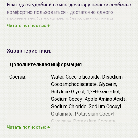
Благодаря удобной помпе-дозатору пенкой особенно
комфортно пользоваться - достаточно одного
нажатия, чтобы получить облако мягкой пены,
Читать полностью +
которого хватит для качественного очищения.
Средство гипоаллергенно и не содержит SLS и
агрессивных ПАВ.
Подходит веганам.
Характеристики:
Основные действующие компоненты:
Комплекс 17 аминокислот - поддерживают
Дополнительная информация
естественный водный и белковый баланс
Состав:
Water, Coco-glucoside, Disodium
эпидермиса, придают коже упругость и
Cocoamphodiacetate, Glycerin,
эластичность.
Butylene Glycol, 1,2-Hexanediol,
Витамин F - устраняет сухость и обладает
Sodium Cocoyl Apple Amino Acids,
успокаивающим действием.
Sodium Chloride, Sodium Cocoyl
Церамиды - липиды, которых можно назвать
Glutamate, Potassium Cocoyl
защитниками кожи от обезвоживания и
Glycinate, Potassium Cocoate,
преждевременного увядания. Они выполняют
Читать полностью +
Hexylene Glycol, Polyglyceryl-10
барьерные функции, предотвращая
Laurate, Polygly ceryl-10 Myristate,
восприимчивость кожи к ветру, холоду и другим