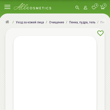
0
0
Уход за кожей лица
Очищение
Пенка, пудра, гель
Пенки