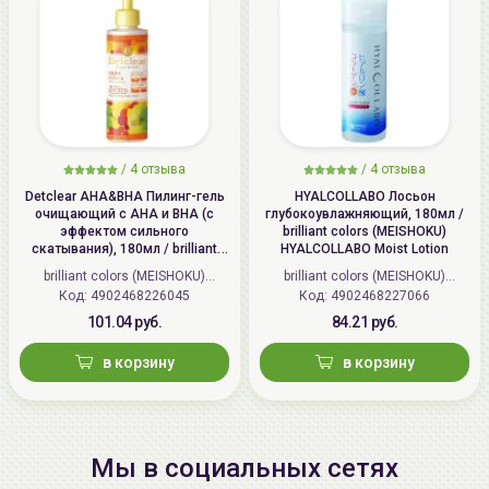
/
4 отзыва
/
4 отзыва
Detclear AHA&BHA Пилинг-гель
HYALCOLLABO Лосьон
очищающий с AHA и BHA (с
глубокоувлажняющий, 180мл /
эффектом сильного
brilliant colors (MEISHOKU)
скатывания), 180мл / brilliant
HYALCOLLABO Moist Lotion
colors (MEISHOKU) Detclear
brilliant colors (MEISHOKU)
brilliant colors (MEISHOKU)
Bright&Peel AHA&BHA Fruits
Код: 4902468226045
(Япония)
Код: 4902468227066
(Япония)
Peeling Jelly
101.04 руб.
84.21 руб.
в корзину
в корзину
Мы в социальных сетях