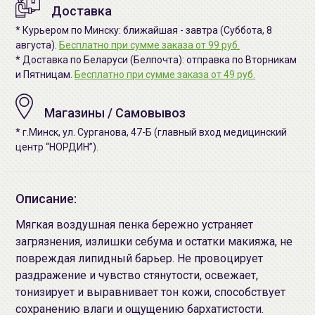
Доставка
* Курьером по Минску: ближайшая - завтра (Суббота, 8
августа).
Бесплатно при сумме заказа от 99 руб.
* Доставка по Беларуси (Белпочта): отправка по Вторникам
и Пятницам.
Бесплатно при сумме заказа от 49 руб.
Магазины / Самовывоз
* г.Минск, ул. Сурганова, 47-Б (главный вход медицинский
центр “НОРДИН”).
Описание:
Мягкая воздушная пенка бережно устраняет
загрязнения, излишки себума и остатки макияжа, не
повреждая липидный барьер. Не провоцирует
раздражение и чувство стянутости, освежает,
тонизирует и выравнивает тон кожи, способствует
сохранению влаги и ощущению бархатистости.