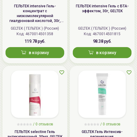
ГЕЛЬТЕК intensive Гель-
ГЕЛЬТЕК intensive Гель с БТА-
концентрат с
эффектом, 30г, GELTEK
низкомолекулярной
гиалуроновой кислотой, 30г,
GELTEK
GELTEK ( ГЕЛЬТЕК ) (Россия)
GELTEK ( ГЕЛЬТЕК ) (Россия)
Код: 4670014501358
Код: 4670014501815
119.78 руб.
98.38 руб.
в корзину
в корзину
/
0 отзывов
/
0 отзывов
ГЕЛЬТЕК selective Гель
GELTEK Гель Интенсив-
антикуперозный, 30мл, GELTEK
регенерация,