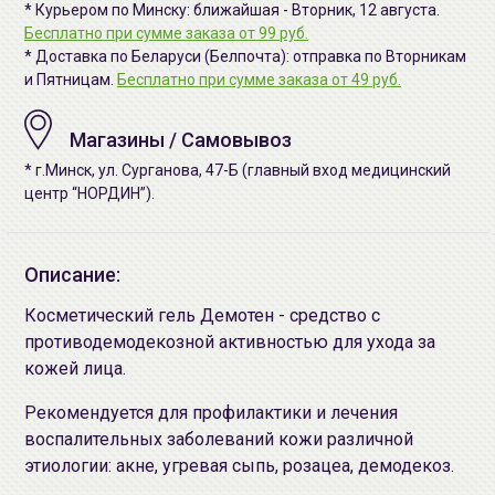
* Курьером по Минску: ближайшая - Вторник, 12 августа.
Бесплатно при сумме заказа от 99 руб.
* Доставка по Беларуси (Белпочта): отправка по Вторникам
и Пятницам.
Бесплатно при сумме заказа от 49 руб.
Магазины / Самовывоз
* г.Минск, ул. Сурганова, 47-Б (главный вход медицинский
центр “НОРДИН”).
Описание:
Косметический гель Демотен - средство с
противодемодекозной активностью для ухода за
кожей лица.
Рекомендуется для профилактики и лечения
воспалительных заболеваний кожи различной
этиологии: акне, угревая сыпь, розацеа, демодекоз.