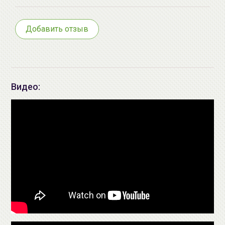
ул.Мележа, д.5, корп.1, пом.233.
+375296092910
group@allcosmetics.by
Добавить отзыв
Видео: