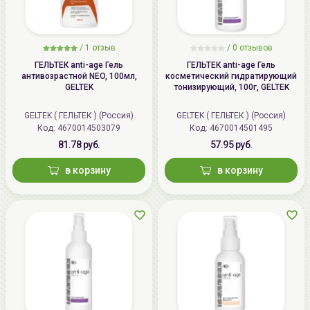
/
1 отзыв
/
0 отзывов
ГЕЛЬТЕК anti-age Гель
ГЕЛЬТЕК anti-age Гель
антивозрастной NEO, 100мл,
косметический гидратирующий
GELTEK
тонизирующий, 100г, GELTEK
GELTEK ( ГЕЛЬТЕК ) (Россия)
GELTEK ( ГЕЛЬТЕК ) (Россия)
Код: 4670014503079
Код: 4670014501495
81.78 руб.
57.95 руб.
в корзину
в корзину