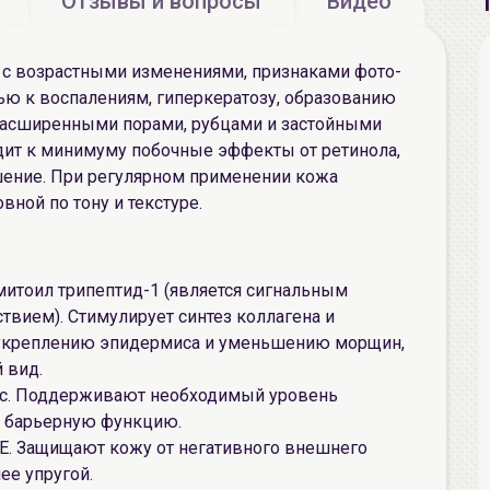
Отзывы и вопросы
Видео
и с возрастными изменениями, признаками фото-
тью к воспалениям, гиперкератозу, образованию
расширенными порами, рубцами и застойными
одит к минимуму побочные эффекты от ретинола,
ушение. При регулярном применении кожа
овной по тону и текстуре.
итоил трипептид-1 (является сигнальным
вием). Стимулирует синтез коллагена и
 укреплению эпидермиса и уменьшению морщин,
 вид.
с. Поддерживают необходимый уровень
е барьерную функцию.
 Е. Защищают кожу от негативного внешнего
ее упругой.