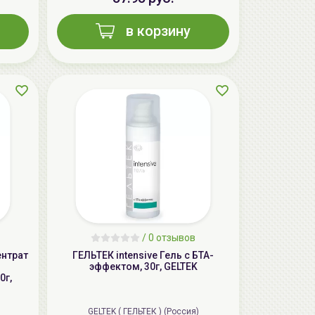
в корзину
AiliCode Восстанавливающий крем-
пилинг для лица, 50мл
24.90 руб.
49.95 руб.
-50%
/
0 отзывов
ентрат
ГЕЛЬТЕК intensive Гель с БТА-
эффектом, 30г, GELTEK
0г,
GELTEK ( ГЕЛЬТЕК ) (Россия)