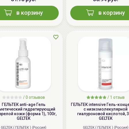
в корзину
в корзину
/
0 отзывов
/
1 отзыв
ГЕЛЬТЕК anti-age Гель
ГЕЛЬТЕК intensive Гель-конц
метический гидратирующий
с низкомолекулярной
зрелой кожи (форма 1), 100г,
гиалуроновой кислотой, 3
GELTEK
GELTEK
GELTEK ( ГЕЛЬТЕК ) (Россия)
GELTEK ( ГЕЛЬТЕК ) (Россия)