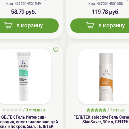
Код: 4670014501549
Код: 4670014501358
58.79 руб.
119.78 руб.
в корзину
в корзину
/
0 отзывов
/
1 отзыв
GELTEK Гель Интенсив-
ГЕЛЬТЕК selective Гель Cer
нерация, восстанавливающий
SkinSaver, 30мл, GELTEK
жный покров, 5мл, ГЕЛЬТЕК