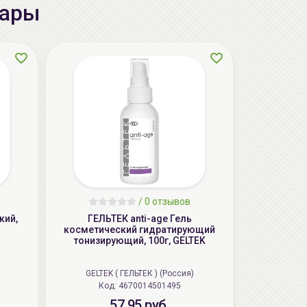
вары
AiliCode Бальзам для волос
увлажняющий, 250мл
19.99 руб.
27.38 руб.
-26%
/
0 отзывов
ГЕЛЬТЕК anti-age Гель
aкция
косметический гидратирующий
тонизирующий, 100г, GELTEK
GELTEK ( ГЕЛЬТЕК ) (Россия)
Код: 4670014501495
57.95 руб.