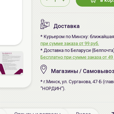
в кор
-
+
Доставка
* Курьером по Минску: ближайшая -
при сумме заказа от 99 руб.
* Доставка по Беларуси (Белпочта
Бесплатно при сумме заказа от 49 
Магазины / Самовыво
* г.Минск, ул. Сурганова, 47-Б (г
“НОРДИН”).