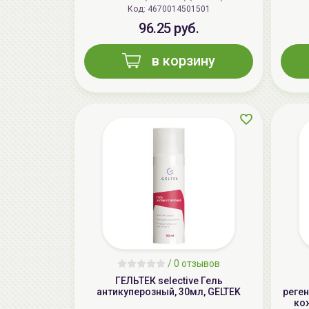
Код: 4670014501501
96.25 руб.
в корзину
/
0 отзывов
ГЕЛЬТЕК selective Гель
антикуперозный, 30мл, GELTEK
реге
ко