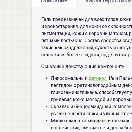
Описание
Характеристики
Гель предназначен для всех типов кож
и хроностарения, для кожи со склоннос
пигментации, кожи с неровным тоном, 
пятнами пост-акне. Состав средства св
такие как раздражения, сухость и шел
становится более гладкой, подтянутой, р
Основные действующие компоненты:
Липосомальный
ретинол
1% и Пальм
пептидом с ретинолоподобным дейст
гликозаминогликана, способствует
придавая коже молодой и здоровый
Сквалан и биоцерамидный комплек
увлажненности кожи и улучшают е
Масло сладкого миндаля и витамин
воздействия, смягчая ее и делая бол