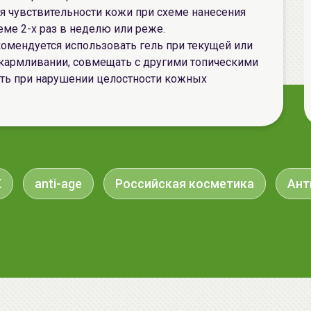
 чувствительности кожи при схеме нанесения
еме 2-х раз в неделю или реже.
омендуется использовать гель при текущей или
кармливании, совмещать с другими топическими
ть при нарушении целостности кожных
K
anti-age
Российская косметика
Ант