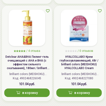
/
4 отзыва
/
0 отзывов
Detclear AHA&BHA Пилинг-гель
HYALCOLLABO Крем
очищающий с AHA и BHA (с
глубокоувлажняющий, 48г /
эффектом сильного
brilliant colors (MEISHOKU)
скатывания), 180мл / brilliant
HYALCOLLABO Cream
colors (MEISHOKU) Detclear
brilliant colors (MEISHOKU)
brilliant colors (MEISHOKU)
Bright&Peel AHA&BHA Fruits
Код: 4902468226045
(Япония)
Код: 4902468227080
(Япония)
Peeling Jelly
101.04 руб.
101.04 руб.
в корзину
в корзину