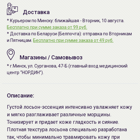
Доставка
* Курьером по Минску: ближайшая - Вторник, 10 августа.
Бесплатно при сумме заказа от 99 руб.
* Доставка по Беларуси (Белпочта): отправка по Вторникам
и Пятницам.
Бесплатно при сумме заказа от 49 руб.
Магазины / Самовывоз
* г.Минск, ул. Сурганова, 47-Б (главный вход медицинский
центр “НОРДИН”).
Описание:
Густой лосьон-эссенция интенсивно увлажняет кожу
и мягко разглаживает различные морщины.
Тонизирует и придает коже гладкость и сияние.
Плотная текстура лосьона специально разработана
так, чтобы минимально травмировать кожу при