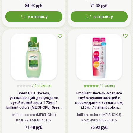
84.93 руб.
71.48 руб.
в корзину
в корзину
/
0 отзывов
/
1 отзыв
Green Plus Лосьон,
Emollient Лосьон-молочко
увлажняющий для ухода за
глубокоувлажняющий c
сухой кожей лица, 170мл /
церамидами и коллагеном,
brilliant colors (MEISHOKU) Green
210мл / brilliant colors
Plus Aloe Moisture Lotion
(MEISHOKU) Emollient Extra Lotion
brilliant colors (MEISHOKU)
brilliant colors (MEISHOKU)
Very Moisture
Код: 4902468175152
(Япония)
Код: 4902468235016
(Япония)
71.48 руб.
75.92 руб.