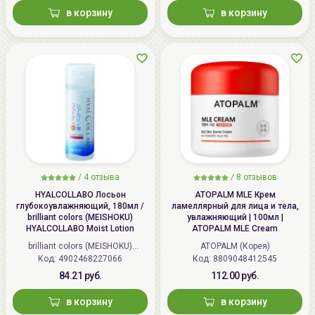
в корзину
в корзину
/
4 отзыва
/
8 отзывов
HYALCOLLABO Лосьон
ATOPALM MLE Крем
глубокоувлажняющий, 180мл /
ламеллярный для лица и тела,
brilliant colors (MEISHOKU)
увлажняющий | 100мл |
HYALCOLLABO Moist Lotion
ATOPALM MLE Cream
brilliant colors (MEISHOKU)
ATOPALM (Корея)
Код: 4902468227066
(Япония)
Код: 8809048412545
84.21 руб.
112.00 руб.
в корзину
в корзину