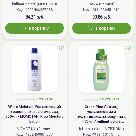
амбра).
HADANOMY Collagen mist
brilliant colors (MEISHOKU)
SANA (Япония)
Код: 4902468227073
(Япония)
Код: 4964596451416
Способ применения:
Нанесите на
очищенную
кожу
84.21 руб.
90.86 руб.
лица необходимое количество средства кончиками
в корзину
в корзину
пальцев и равномерно распределите
массирующими движениями.
/
0 отзывов
/
0 отзывов
White Moisture Увлажняющий
Green Plus Лосьон,
лосьон с экстрактом риса,
увлажняющий и
500мл / MOMOTANI Rice Moisture
подтягивающий кожу лица,
Lotion
170мл / brilliant colors
(MEISHOKU) Green Plus Aloe
MOMOTANI (Япония)
brilliant colors (MEISHOKU)
Astrinгent
Код: 4902468804007
Код: 4902468175145
(Япония)