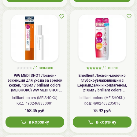
/
0 отзывов
/
1 отзыв
WW MEDI SHOT Лосьон-
Emollient Лосьон-молочко
эссенция для ухода за зрелой
глубокоувлажняющий c
кожей, 120мл / brilliant colors
церамидами и коллагеном,
(MEISHOKU) WW MEDI SHOT
210мл / brilliant colors
WRINKLE&WHITE ESSENCE
(MEISHOKU) Emollient Extra Lotion
brilliant colors (MEISHOKU)
brilliant colors (MEISHOKU)
LOTION
Very Moisture
Код: 4902468330001
(Япония)
Код: 4902468235016
(Япония)
158.46 руб.
75.92 руб.
в корзину
в корзину