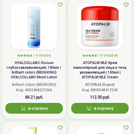
/
4 отзыва
/
8 отзывов
HYALCOLLABO Лосьон
ATOPALM MLE Крем
глубокоувлажняющий, 180мл /
ламеллярный для лица и тела,
brilliant colors (MEISHOKU)
увлажняющий | 100мл |
HYALCOLLABO Moist Lotion
ATOPALM MLE Cream
brilliant colors (MEISHOKU)
ATOPALM (Корея)
Код: 4902468227066
(Япония)
Код: 8809048412545
84.21 руб.
112.00 руб.
в корзину
в корзину