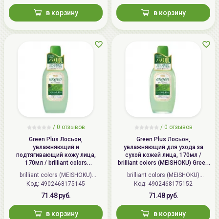
в корзину
в корзину
/
0 отзывов
/
0 отзывов
Green Plus Лосьон,
Green Plus Лосьон,
увлажняющий и
увлажняющий для ухода за
подтягивающий кожу лица,
сухой кожей лица, 170мл /
170мл / brilliant colors
brilliant colors (MEISHOKU) Green
(MEISHOKU) Green Plus Aloe
Plus Aloe Moisture Lotion
brilliant colors (MEISHOKU)
brilliant colors (MEISHOKU)
Astrinгent
Код: 4902468175145
(Япония)
Код: 4902468175152
(Япония)
71.48 руб.
71.48 руб.
в корзину
в корзину