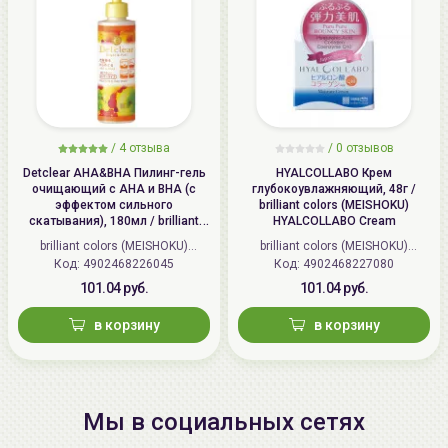
/
4 отзыва
/
0 отзывов
Detclear AHA&BHA Пилинг-гель
HYALCOLLABO Крем
очищающий с AHA и BHA (с
глубокоувлажняющий, 48г /
эффектом сильного
brilliant colors (MEISHOKU)
скатывания), 180мл / brilliant
HYALCOLLABO Cream
colors (MEISHOKU) Detclear
brilliant colors (MEISHOKU)
brilliant colors (MEISHOKU)
Bright&Peel AHA&BHA Fruits
Код: 4902468226045
(Япония)
Код: 4902468227080
(Япония)
Peeling Jelly
101.04 руб.
101.04 руб.
в корзину
в корзину
Мы в социальных сетях