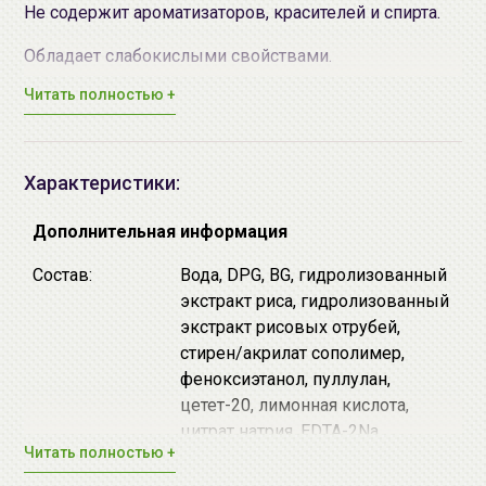
Не содержит ароматизаторов, красителей и спирта.
Обладает слабокислыми свойствами.
Читать полностью +
Основные активные компоненты:
Экстракт риса - придает коже упругость,
эластичность и насыщает ее влагой.
Характеристики:
Экстракт рисовых отрубей - восстанавливает
кожу, делая ее увлажненной и светящейся
Дополнительная информация
изнутри.
Состав:
Вода, DPG, BG, гидролизованный
Продукт производится из тщательно отобранного
экстракт риса, гидролизованный
органического риса, выращенного в районе Сасаяма,
экстракт рисовых отрубей,
префектура Хего, и чистейшей родниковой воды.
стирен/акрилат сополимер,
феноксиэтанол, пуллулан,
Большой объем (500мл) позволяет использовать
цетет-20, лимонная кислота,
лосьон для ежедневного ухода за лицом и телом.
цитрат натрия, EDTA-2Na,
Читать полностью +
Способ применения:
нанести на очищенную кожу
этилпарабен, метилпарабен.
лица и тела. Для кожи лица рекомендуется