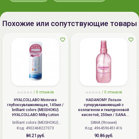
Похожие или сопутствующие товары
/
0 отзывов
/
0 отзывов
HYALCOLLABO Молочко
HADANOMY Лосьон
глубокоувлажняющее, 145мл /
суперувлажняющий с
brilliant colors (MEISHOKU)
коллагеном и гиалуроновой
HYALCOLLABO Milky Lotion
кислотой, 250мл / SANA
HADANOMY Collagen mist
brilliant colors (MEISHOKU)
SANA (Япония)
Код: 4902468227073
(Япония)
Код: 4964596451416
84.21 руб.
90.86 руб.