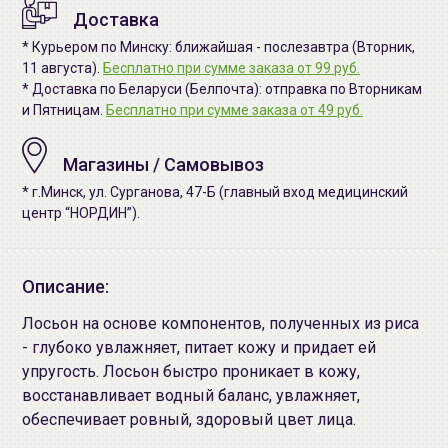
Доставка
* Курьером по Минску: ближайшая - послезавтра (Вторник,
11 августа).
Бесплатно при сумме заказа от 99 руб.
* Доставка по Беларуси (Белпочта): отправка по Вторникам
и Пятницам.
Бесплатно при сумме заказа от 49 руб.
Магазины / Самовывоз
* г.Минск, ул. Сурганова, 47-Б (главный вход медицинский
центр “НОРДИН”).
Описание:
Лосьон на основе компонентов, полученных из риса
- глубоко увлажняет, питает кожу и придает ей
упругость. Лосьон быстро проникает в кожу,
восстанавливает водный баланс, увлажняет,
обеспечивает ровный, здоровый цвет лица.