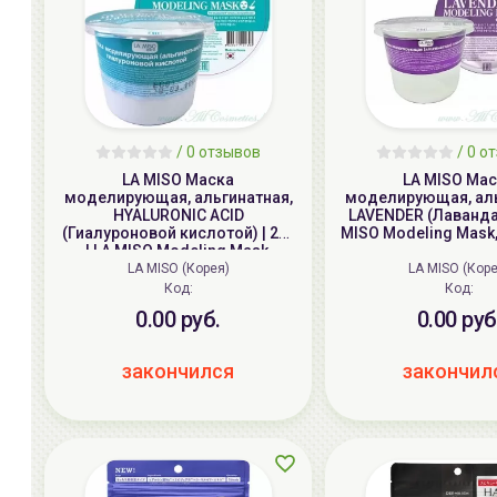
/
0
отзывов
/
0
от
LA MISO Маска
LA MISO Ма
моделирующая, альгинатная,
моделирующая, аль
HYALURONIC ACID
LAVENDER (Лаванда) 
(Гиалуроновой кислотой) | 28г
MISO Modeling Mask
| LA MISO Modeling Mask,
HYALURONIC ACID
LA MISO (Корея)
LA MISO (Коре
Код:
Код:
0.00 руб.
0.00 руб
закончился
закончил