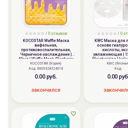
/
0
отзывов
/
0
от
KOCOSTAR Waffle Маска
KWC Маска для л
вафельная,
основе гиалур
противовоспалительная,
кислоты, экс
Черничное наслаждение |
увлажняющая | 15г
40мл | Waffle Mask, Blueberry
Moisturizing Hyal
Mask
KOCOSTAR (Корея)
KWC (Япония
Код: 8809328324018
Код:
0.00 руб.
0.00 руб
закончился
закончил