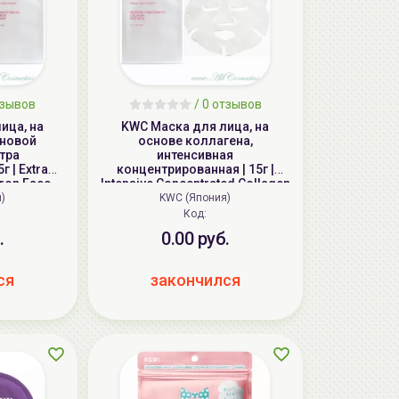
зывов
/
0
отзывов
ица, на
KWC Маска для лица, на
оновой
основе коллагена,
тра
интенсивная
 | Extra
концентрированная | 15г |
uron Face
Intensive Concentrated Collagen
Face Mask
)
KWC (Япония)
Код:
.
0.00 руб.
ся
закончился