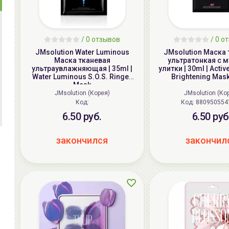
/
0
отзывов
/
0
от
JMsolution Water Luminous
JMsolution Маска 
Маска тканевая
ультратонкая с 
ультраувлажняющая | 35ml |
улитки | 30ml | Activ
Water Luminous S.O.S. Ringer
Brightening Mas
Mask
JMsolution (Корея)
JMsolution (Ко
Код:
Код: 880950554
6.50 руб.
6.50 руб
закончился
закончил