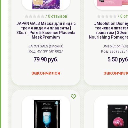
/
0
отзывов
/
0
от
JAPAN GALS Маска для лица c
JMsolution Disne
тремя видами плаценты |
тканевая питате
30шт | Pure 5 Essence Placenta
гранатом | 30мл | Selfie
Mask Premium
Nourishing Pomegr
JAPAN GALS (Япония)
JMsolution (Ко
Код: 4513915010027
Код: 880985254
79.90 руб.
5.50 руб
закончился
закончил