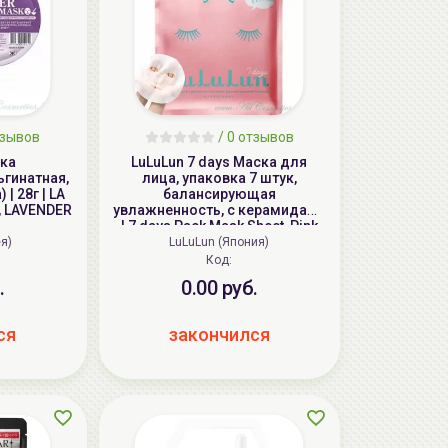
зывов
/
0
отзывов
ска
LuLuLun 7 days Маска для
гинатная,
лица, упаковка 7 штук,
| 28г | LA
балансирующая
, LAVENDER
увлажненность, с керамидами
| 7 days Pack Mask Sheet, Pink
я)
LuLuLun (Япония)
Код:
.
0.00 руб.
ся
закончился