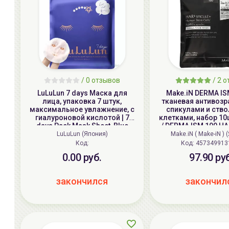
/
0
отзывов
/
2
о
LuLuLun 7 days Маска для
Make.iN DERMA I
лица, упаковка 7 штук,
тканевая антивозр
максимальное увлажнение, с
спикулами и ств
гиалуроновой кислотой | 7
клетками, набор 1
days Pack Mask Sheet, Blue
/ DERMA ISM 100 HA
Human Stem Cells 10
LuLuLun (Япония)
Make.iN ( Make-iN )
Mask
Код:
Код: 457349913
0.00 руб.
97.90 ру
закончился
закончил