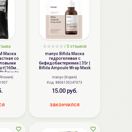
тзыва
/
0
отзывов
SM Маска
manyo Bifida Маска
астная со
гидрогелевая с
оловыми
бифидобактериями | 35г |
0шт(160мл)
Bifida Ampoule Wrap Mask
RI Spicule
 Days Face
 (Япония)
manyo (Корея)
1907
Код: 8806135247073
б.
15.00 руб.
ся
закончился