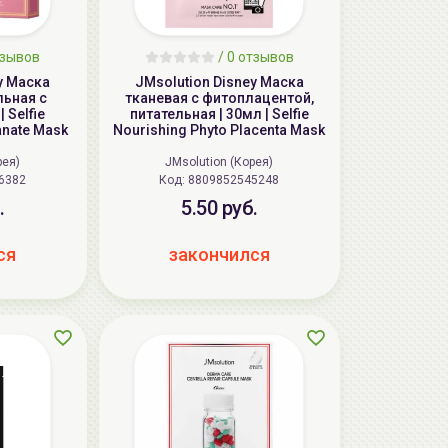
зывов
/
0
отзывов
y Маска
JMsolution Disney Маска
льная с
тканевая с фитоплацентой,
питательная | 30мл | Selfie
anate Mask
Nourishing Phyto Placenta Mask
рея)
JMsolution (Корея)
6382
Код: 8809852545248
.
5.50 руб.
ся
закончился