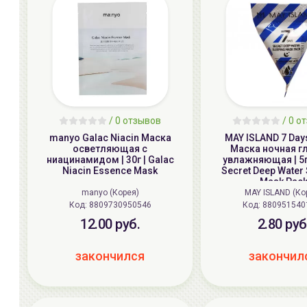
/
0
отзывов
/
0
от
manyo Galac Niacin Маска
MAY ISLAND 7 Day
осветляющая с
Маска ночная г
ниацинамидом | 30г | Galac
увлажняющая | 5г 
Niacin Essence Mask
Secret Deep Water
Mask Pac
manyo (Корея)
MAY ISLAND (Ко
Код: 8809730950546
Код: 880951540
12.00 руб.
2.80 руб
закончился
закончил