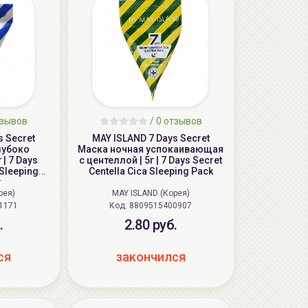
зывов
/
0
отзывов
s Secret
MAY ISLAND 7 Days Secret
лубоко
Маска ночная успокаивающая
| 7 Days
с центеллой | 5г | 7 Days Secret
 Sleeping
Centella Cica Sleeping Pack
k
рея)
MAY ISLAND (Корея)
1171
Код: 8809515400907
.
2.80 руб.
ся
закончился