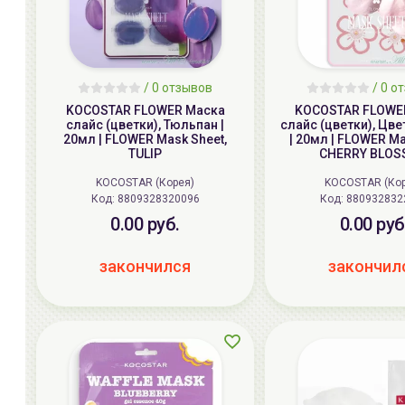
/
0
отзывов
/
0
от
KOCOSTAR FLOWER Маска
KOCOSTAR FLOWE
слайс (цветки), Тюльпан |
слайс (цветки), Цв
20мл | FLOWER Mask Sheet,
| 20мл | FLOWER Ma
TULIP
CHERRY BLO
KOCOSTAR (Корея)
KOCOSTAR (Ко
Код: 8809328320096
Код: 880932832
0.00 руб.
0.00 руб
закончился
закончил