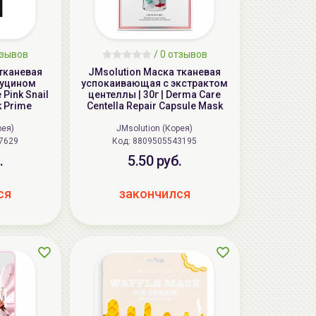
зывов
/
0
отзывов
тканевая
JMsolution Маска тканевая
муцином
успокаивающая с экстрактом
e Pink Snail
центеллы | 30г | Derma Care
k Prime
Centella Repair Capsule Mask
рея)
JMsolution (Корея)
7629
Код: 8809505543195
.
5.50 руб.
ся
закончился