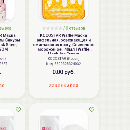
зывов
/
0
отзывов
R Маска
KOCOSTAR Waffle Маска
еты Сакуры
вафельная, освежающая и
sk Sheet,
смягчающая кожу, Сливочное
SSOM
мороженое | 40мл | Waffle
Mask, Ice Cream
рея)
KOCOSTAR (Корея)
2687
Код: 8809328324032
.
0.00 руб.
ся
закончился