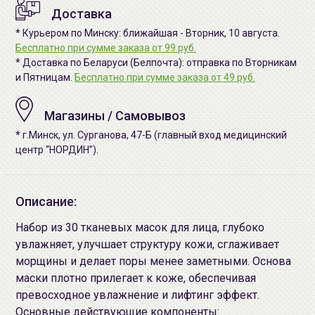
Доставка
* Курьером по Минску: ближайшая - Вторник, 10 августа.
Бесплатно при сумме заказа от 99 руб.
* Доставка по Беларуси (Белпочта): отправка по Вторникам
и Пятницам.
Бесплатно при сумме заказа от 49 руб.
Магазины / Самовывоз
* г.Минск, ул. Сурганова, 47-Б (главный вход медицинский
центр “НОРДИН”).
Описание:
Набор из 30 тканевых масок для лица, глубоко
увлажняет, улучшает структуру кожи, сглаживает
морщины и делает поры менее заметными. Основа
маски плотно прилегает к коже, обеспечивая
превосходное увлажнение и лифтинг эффект.
Основные действующие компоненты: