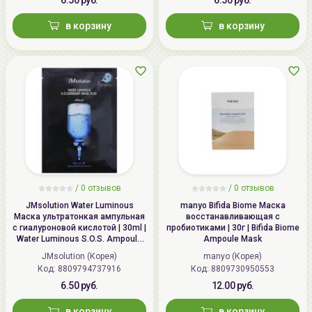
в корзину
в корзину
/
0 отзывов
/
0 отзывов
JMsolution Water Luminous
manyo Bifida Biome Маска
Маска ультратонкая ампульная
восстанавливающая с
с гиалуроновой кислотой | 30ml |
пробиотиками | 30г | Bifida Biome
Water Luminous S.O.S. Ampoule
Ampoule Mask
Hyaluronic Mask Plus
JMsolution (Корея)
manyo (Корея)
Код: 8809794737916
Код: 8809730950553
6.50 руб.
12.00 руб.
в корзину
в корзину