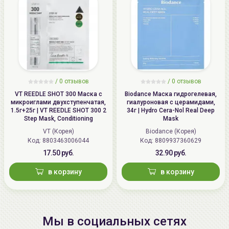
/
0 отзывов
/
0 отзывов
VT REEDLE SHOT 300 Маска с
Biodance Маска гидрогелевая,
микроиглами двухступенчатая,
гиалуроновая с церамидами,
1.5г+25г | VT REEDLE SHOT 300 2
34г | Hydro Cera-Nol Real Deep
Step Mask, Conditioning
Mask
VT (Корея)
Biodance (Корея)
Код: 8803463006044
Код: 8809937360629
17.50 руб.
32.90 руб.
в корзину
в корзину
Мы в социальных сетях