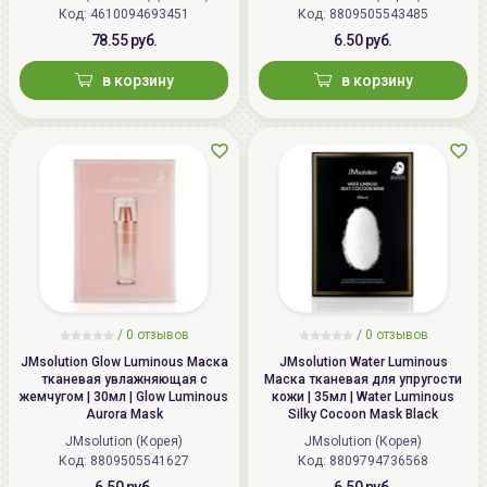
Импортер в
ИП Мигаль Наталья Петровна,
Код: 4610094693451
Код: 8809505543485
Беларусь:
УНП 192179286, Беларусь,
78.55 руб.
6.50 руб.
220020 Минск, ул.Радужная 4/1-
в корзину
в корзину
136. www.allcosmetics.by, E-mail:
info@allcosmetics.by,
тел.:+375296131336
/
0 отзывов
/
0 отзывов
JMsolution Glow Luminous Маска
JMsolution Water Luminous
тканевая увлажняющая с
Маска тканевая для упругости
жемчугом | 30мл | Glow Luminous
кожи | 35мл | Water Luminous
Aurora Mask
Silky Cocoon Mask Black
JMsolution (Корея)
JMsolution (Корея)
Код: 8809505541627
Код: 8809794736568
6.50 руб.
6.50 руб.