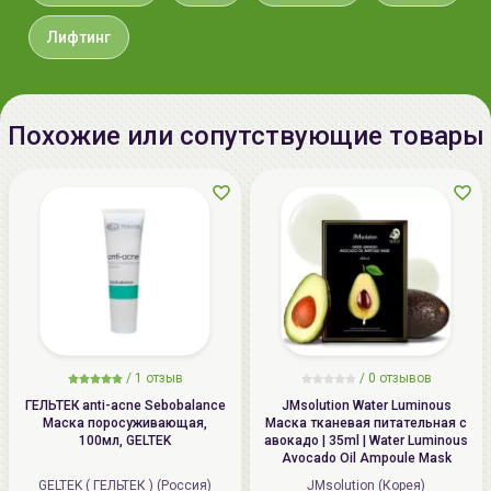
экстракт листьев розмарина,
экстракт плаценты,
Лифтинг
гидролизованный коллаген,
натриевая соль
пирролидонкарбоновой кислоты,
Похожие или сопутствующие товары
гидролизованный конхиолин,
экстракт листьев алоэ вера.
Дата
см. на упаковке (дд.мм.гггг)
производства:
Срок годности:
3 года с даты производства.
Производитель:
EVLISS Co., Ltd., 11-9
Okaminamicho, Hirakata City, Osaka
Prefecture, Japan / Taisei
/
1 отзыв
/
0 отзывов
Pharmaceutical Co., Ltd., 2518-2
ГЕЛЬТЕК anti-acne Sebobalance
JMsolution Water Luminous
Маска поросуживающая,
Маска тканевая питательная с
Minoura, Toyohama-cho, Kannonji
100мл, GELTEK
авокадо | 35ml | Water Luminous
City, Kagawa Prefecture, Japan
Avocado Oil Ampoule Mask
GELTEK ( ГЕЛЬТЕК ) (Россия)
JMsolution (Корея)