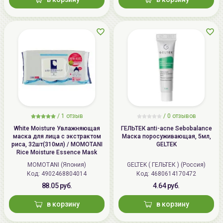
/
1 отзыв
/
0 отзывов
White Moisture Увлажняющая
ГЕЛЬТЕК anti-acne Sebobalance
маска для лица с экстрактом
Маска поросуживающая, 5мл,
риса, 32шт(310мл) / MOMOTANI
GELTEK
Rice Moisture Essence Mask
MOMOTANI (Япония)
GELTEK ( ГЕЛЬТЕК ) (Россия)
Код: 4902468804014
Код: 4680614170472
88.05 руб.
4.64 руб.
в корзину
в корзину