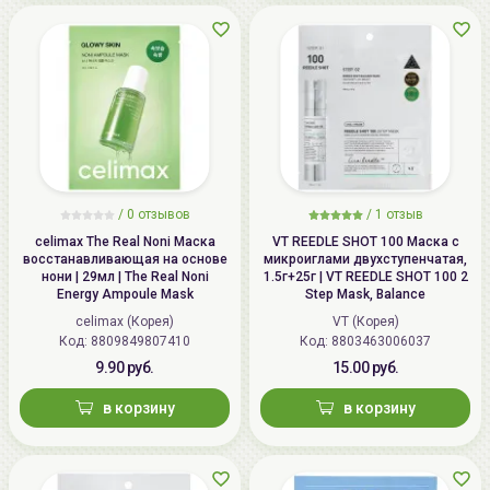
/
0 отзывов
/
1 отзыв
celimax The Real Noni Маска
VT REEDLE SHOT 100 Маска с
восстанавливающая на основе
микроиглами двухступенчатая,
нони | 29мл | The Real Noni
1.5г+25г | VT REEDLE SHOT 100 2
Energy Ampoule Mask
Step Mask, Balance
celimax (Корея)
VT (Корея)
Код: 8809849807410
Код: 8803463006037
9.90 руб.
15.00 руб.
в корзину
в корзину