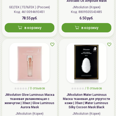
Avocado Oil Ampoule Mask
GELTEK ( ГЕЛЬТЕК ) (Россия)
JMsolution (Корея)
Код: 4610094693451
Код: 8809505543485
78.55 руб.
6.50 руб.
в корзину
в корзину
/
0 отзывов
/
0 отзывов
JMsolution Glow Luminous Маска
JMsolution Water Luminous
тканевая увлажняющая с
Маска тканевая для упругости
жемчугом | 30мл | Glow Luminous
кожи | 35мл | Water Luminous
Aurora Mask
Silky Cocoon Mask Black
JMsolution (Корея)
JMsolution (Корея)