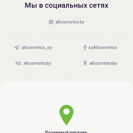
Мы в социальных сетях
allcosmetics.by
allcosmetics_by
byAllcosmetics
allcosmeticsby
allcosmeticsby
Розничный магазин: