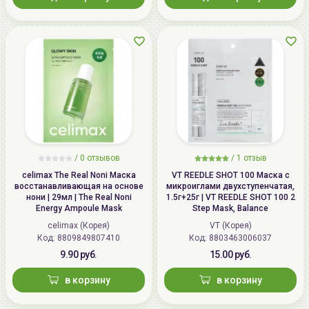
/
0 отзывов
/
1 отзыв
celimax The Real Noni Маска
VT REEDLE SHOT 100 Маска с
восстанавливающая на основе
микроиглами двухступенчатая,
нони | 29мл | The Real Noni
1.5г+25г | VT REEDLE SHOT 100 2
Energy Ampoule Mask
Step Mask, Balance
celimax (Корея)
VT (Корея)
Код: 8809849807410
Код: 8803463006037
9.90 руб.
15.00 руб.
в корзину
в корзину