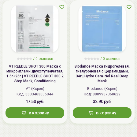
/
0 отзывов
/
0 отзывов
VT REEDLE SHOT 300 Маска с
Biodance Маска гидрогелевая,
микроиглами двухступенчатая,
гиалуроновая с церамидами,
1.5г+25г | VT REEDLE SHOT 300 2
34г | Hydro Cera-Nol Real Deep
Step Mask, Conditioning
Mask
VT (Корея)
Biodance (Корея)
Код: 8803463006044
Код: 8809937360629
17.50 руб.
32.90 руб.
в корзину
в корзину