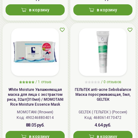
в корзину
в корзину
/
1 отзыв
/
0 отзывов
White Moisture Увлажняющая
ГЕЛЬТЕК anti-acne Sebobalance
маска для лица с экстрактом
Маска поросуживающая, 5мл,
риса, 32шт(310мл) / MOMOTANI
GELTEK
Rice Moisture Essence Mask
MOMOTANI (Япония)
GELTEK ( ГЕЛЬТЕК ) (Россия)
Код: 4902468804014
Код: 4680614170472
88.05 руб.
4.64 руб.
в корзину
в корзину