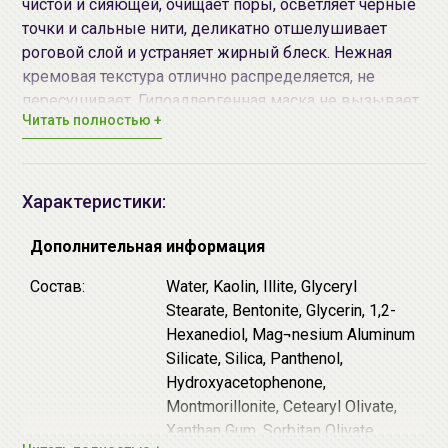
чистой и сияющей, очищает поры, осветляет черные
точки и сальные нити, деликатно отшелушивает
роговой слой и устраняет жирный блеск. Нежная
кремовая текстура отлично распределяется, не
пересушивает. Гипоаллергенная маска не вызывает
Читать полностью +
раздражения. Формат пирамидок обеспечивает
гигиеничное использование средства.
Основные активные компоненты:
Характеристики:
Каолин и бентонит - виды глины, эффективно
Дополнительная информация
очищают, вытягивая загрязнения из пор,
матируют и выравнивают рельеф.
Состав:
Water, Kaolin, Illite, Glyceryl
Гидролат зеленого чая, а также порошок,
Stearate, Bentonite, Glycerin, 1,2-
экстракт, масло листьев зеленого чая: такая
Hexanediol, Mag¬nesium Aluminum
комбинация эффективно тонизирует, освежает и
Silicate, Silica, Panthenol,
обеспечивает мощную антиоксидантную защиту
Hydroxyacetophenone,
клеток от окисления, продлевая молодость
Montmorillonite, Cetearyl Olivate,
кожи.
Xanthan Gum, Sorbitan Olivate,
Пантенол (витамин B5) - успокаивает,