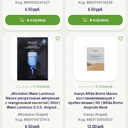
Код: 8809505541627
Код: 8809794736568
6.50 руб.
6.50 руб.
в корзину
в корзину
/
0 отзывов
/
0 отзывов
JMsolution Water Luminous
manyo Bifida Biome Маска
Маска ультратонкая ампульная
восстанавливающая с
с гиалуроновой кислотой | 30ml |
пробиотиками | 30г | Bifida Biome
Water Luminous S.O.S. Ampoule
Ampoule Mask
Hyaluronic Mask Plus
JMsolution (Корея)
manyo (Корея)
Код: 8809794737916
Код: 8809730950553
6.50 руб.
12.00 руб.